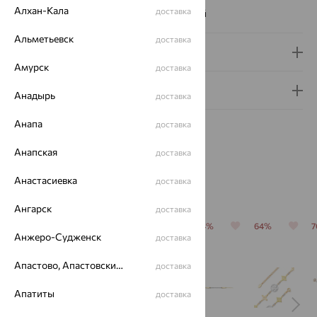
Алхан-Кала
доставка
Наименование цвета вставки:
Бесцветный
Альметьевск
доставка
Доставка и оплата
Амурск
доставка
Гарантия и возврат
Анадырь
доставка
Анапа
доставка
Анапская
доставка
Анастасиевка
доставка
Похожие изделия
Ангарск
доставка
64%
70%
64%
64%
64%
Анжеро-Судженск
доставка
Апастово, Апастовский район
доставка
Апатиты
доставка