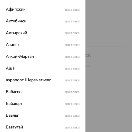
еще 3
Афипский
доставка
Другие города
8 (800) 250-02-30
Ахтубинск
доставка
Заказать звонок
Ахтырский
доставка
Ачинск
доставка
© ООО «Ювелирный дом «Кристалл»,
2009
– 2026
Ачхой-Мартан
доставка
Архив акций
Архив изделий
Карта сайта
На информационном ресурсе применяются
Аша
доставка
рекомендательные технологии
ОГРН 1044800168379
аэропорт Шереметьево
доставка
Политика конфеденциальности
Бабаево
доставка
Разработка сайта —
CUBA
Бабаюрт
доставка
Бавлы
доставка
Бавтугай
доставка