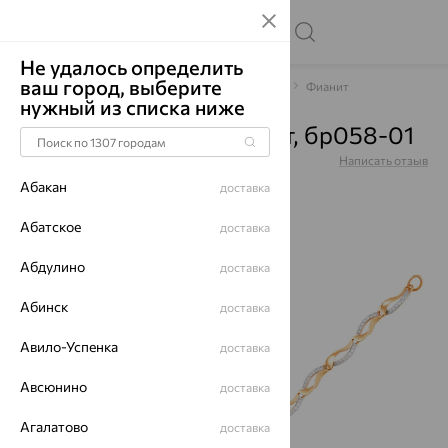
Не удалось определить
ваш город, выберите
Главная
Каталог
Браслеты декоративные
Фианит
нужный из списка ниже
Браслет, золото, фианит, бр058-01
Артикул:
бр058-01
Написать отзыв
Абакан
доставка
Абатское
доставка
Абдулино
доставка
70%
Абинск
доставка
Авило-Успенка
доставка
Авсюнино
доставка
Агалатово
доставка