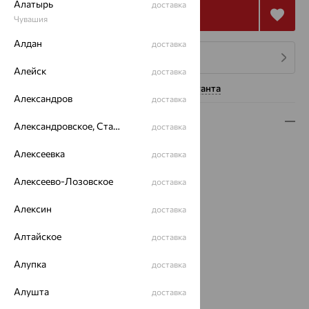
Алатырь
доставка
Купить
Чувашия
Алдан
доставка
4 платежа по 16 867
₽
Алейск
доставка
Нужна помощь консультанта
Александров
доставка
Описание
Александровское, Ставропольский край
доставка
Вид изделия:
декоративные
Алексеевка
доставка
Вес:
7.03
Металл:
Золото
Алексеево-Лозовское
доставка
Цвет металла:
Красный
Алексин
доставка
Проба:
585
Страна происхождения:
РОССИЯ
Алтайское
доставка
Вставка:
Фианит
Виды дизайна браслетов:
Глидерные
Алупка
доставка
Бренд:
ЮЗ АЛЕКСАНДРА
Цвет вставки:
Алушта
доставка
Вес металла:
6.71