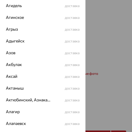
Агидель
доставка
Агинское
доставка
Агрыз
доставка
Адыгейск
доставка
Азов
доставка
Акбулак
доставка
Запросить дополнительные фото
Аксай
доставка
Актаныш
доставка
Размеры:
Актюбинский, Азнакаевский район
19
доставка
Алагир
доставка
67 467
₽
224 890
₽
Алапаевск
доставка