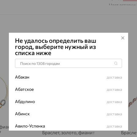
Цвет вставки:
Вес металла:
1
Наименование
Не удалось определить ваш
город, выберите нужный из
списка ниже
64%
70%
Абакан
доставка
Абатское
доставка
Абдулино
доставка
Абинск
доставка
Авило-Успенка
доставка
 фианит,
V
Браслет, золото, фианит
Брасле