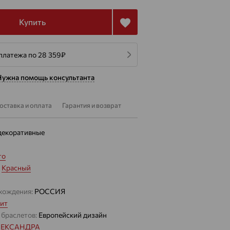
Купить
платежа по 28 359
₽
Нужна помощь консультанта
оставка и оплата
Гарантия и возврат
декоративные
то
:
Красный
хождения:
РОССИЯ
ит
 браслетов:
Европейский дизайн
ЛЕКСАНДРА