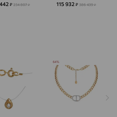
 442
115 932
₽
₽
234 807
386 439
₽
₽
64%