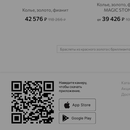
Колье, золото, 
Колье, золото, фианит
MAGIC STO
42 576
39 426
₽
₽
118 266
10
₽
от
Браслеты из красного золота с бриллиант
Наведите камеру,
Ката
чтобы скачать
Акц
приложение.
Дост