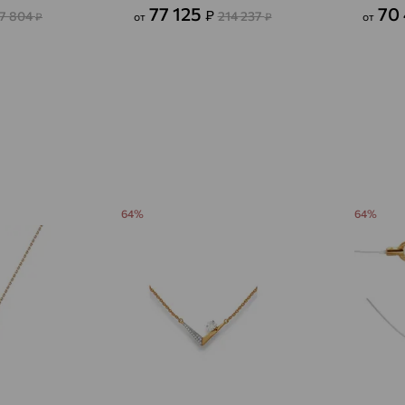
Авсюнино
доставка
77 125
70
₽
57 804
214 237
₽
от
₽
от
Агалатово
доставка
Агидель
доставка
Агинское
доставка
Агрыз
доставка
Адыгейск
доставка
64%
64%
Азов
доставка
Акбулак
доставка
Аксай
доставка
Актаныш
доставка
Актюбинский, Азнакаевский район
доставка
Алагир
доставка