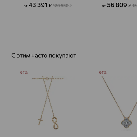
43 391
56 809
₽
₽
120 530
1
от
₽
от
С этим часто покупают
64%
64%