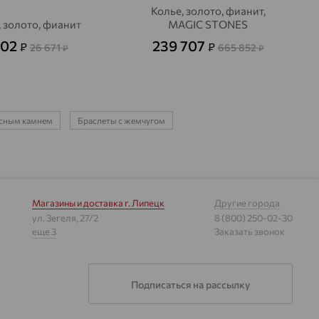
Колье, золото, фианит,
 золото, фианит
MAGIC STONES
602
239 707
₽
₽
26 671
665 852
₽
₽
расным камнем
Браслеты с жемчугом
Магазины и доставка
г. Липецк
Другие города
ул. Зегеля, 27/2
8 (800) 250-02-30
еще 3
Заказать звонок
Подписаться на рассылку