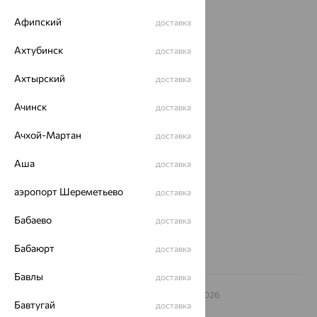
Каталог
Афипский
доставка
Акции
Ахтубинск
доставка
Доставка
Ахтырский
доставка
Покупателям
Ачинск
доставка
О нас
Магазины и доставка
г. Липецк
Ачхой-Мартан
доставка
ул. Зегеля, 27/2
Аша
еще 3
доставка
Другие города
аэропорт Шереметьево
доставка
8 (800) 250-02-30
Заказать звонок
Бабаево
доставка
Бабаюрт
доставка
Бавлы
доставка
© ООО «Ювелирный дом «Кристалл»,
2009
– 2026
Бавтугай
доставка
Архив акций
Архив изделий
Карта сайта