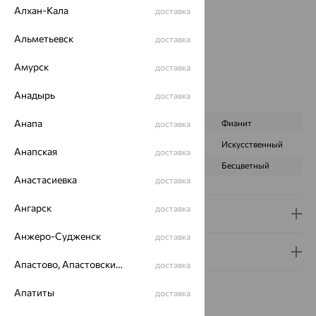
Страна происхождения:
РОССИЯ
Алхан-Кала
доставка
Вставка:
Гранат
Бренд:
MAGIC STONES
Альметьевск
доставка
Цвет вставки:
Амурск
Вес металла:
4.986
доставка
Наименование цвета вставки:
Красный
Анадырь
доставка
Характеристика вставки:
Анапа
ВИД КАМНЯ
Гранат
Фианит
доставка
ПРОИСХОЖДЕНИЕ
Натуральный
Искусственный
Анапская
доставка
ЦВЕТ
Красный
Бесцветный
Анастасиевка
доставка
Ангарск
доставка
Доставка и оплата
Анжеро-Судженск
доставка
Гарантия и возврат
Апастово, Апастовский район
доставка
Апатиты
доставка