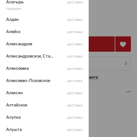
Алатырь
доставка
16.5
Чувашия
Алдан
доставка
55 939
₽
155 385
₽
Алейск
доставка
Александров
Купить
доставка
Александровское, Ставропольский край
доставка
4 платежа по 13 985
₽
Алексеевка
доставка
Нужна помощь консультанта
Алексеево-Лозовское
доставка
Описание
Алексин
доставка
Вид изделия:
декоративные
Алтайское
доставка
Вес:
5.36
Алупка
Металл:
Золото
доставка
Цвет металла:
Красный
Алушта
доставка
Проба:
585