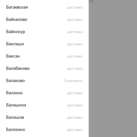
На информационном ресурсе применяются
рекомендательные технологии
Багаевская
доставка
ОГРН 1044800168379
Байкалово
Политика конфеденциальности
доставка
Разработка сайта —
CUBA
Байконур
доставка
Баклаши
доставка
Баксан
доставка
Балабаново
доставка
Балаково
2 магазина
Балахна
доставка
Балашиха
доставка
Балашов
доставка
Балезино
доставка