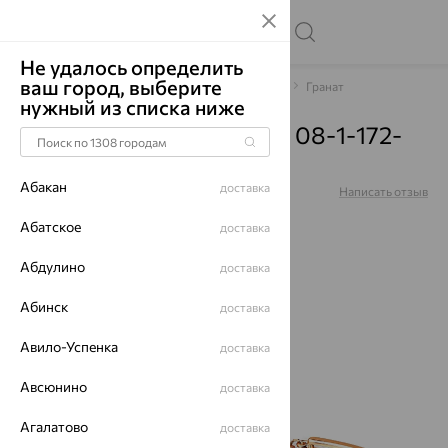
Не удалось определить
ваш город, выберите
Главная
Каталог
Браслеты декоративные
Гранат
нужный из списка ниже
Браслет, золото, гранат, 08-1-172-
0301-011
Абакан
доставка
Артикул:
08-1-172-0301-011
Написать отзыв
Абатское
доставка
Абдулино
доставка
64%
Абинск
доставка
Авило-Успенка
доставка
Авсюнино
доставка
Агалатово
доставка