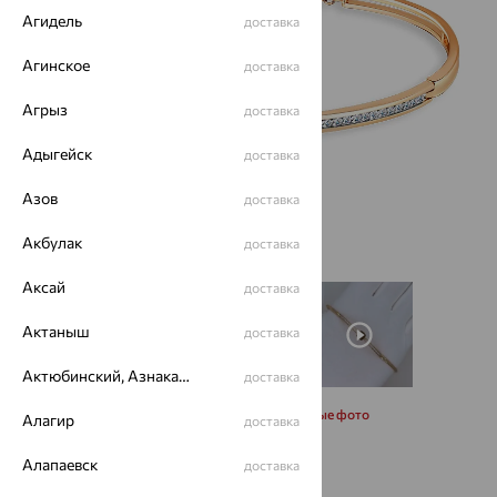
Агидель
доставка
Агинское
доставка
Агрыз
доставка
Адыгейск
доставка
Азов
доставка
Акбулак
доставка
Аксай
доставка
Актаныш
доставка
Актюбинский, Азнакаевский район
доставка
Запросить дополнительные фото
Алагир
доставка
Алапаевск
доставка
Размеры: