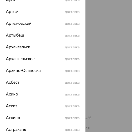
Акции
Артем
доставка
Магазины
Артемовский
доставка
Покупателям
Артыбаш
доставка
О нас
Архангельск
доставка
Магазины и доставка
г. Липецк
ул. Зегеля, 27/2
Архангельское
доставка
еще 3
Архипо-Осиповка
доставка
Другие города
8 (800) 250-02-30
Асбест
доставка
Заказать звонок
Асино
доставка
Аскиз
доставка
Аскино
© ООО «Ювелирный дом «Кристалл»,
доставка
2009
– 2026
Архив акций
Архив изделий
Карта сайта
На информационном ресурсе применяются
Астрахань
доставка
рекомендательные технологии