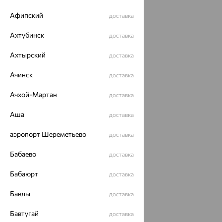
Афипский
ОГРН 1044800168379
доставка
Политика конфеденциальности
Ахтубинск
доставка
Разработка сайта —
CUBA
Ахтырский
доставка
Ачинск
доставка
Ачхой-Мартан
доставка
Аша
доставка
аэропорт Шереметьево
доставка
Бабаево
доставка
Бабаюрт
доставка
Бавлы
доставка
Бавтугай
доставка