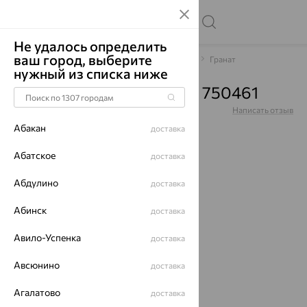
Не удалось определить
ваш город, выберите
Главная
Каталог
Браслеты декоративные
Гранат
нужный из списка ниже
Браслет, золото, гранат, 750461
Артикул:
750461
Написать отзыв
Абакан
доставка
Абатское
доставка
Абдулино
70%
доставка
Абинск
доставка
Авило-Успенка
доставка
Авсюнино
доставка
Агалатово
доставка