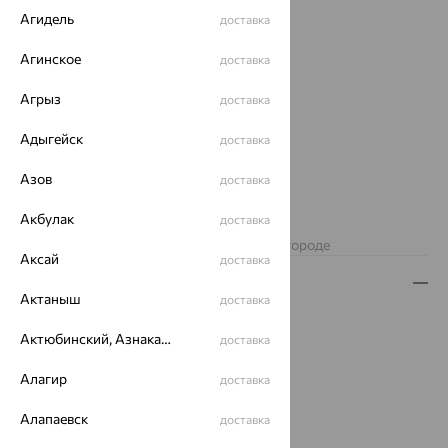
Агидель
доставка
Агинское
доставка
Агрыз
доставка
Адыгейск
доставка
Азов
доставка
Акбулак
доставка
Нет в наличии
Изделие недоступно для заказа в вашем городе
Аксай
доставка
Описание
Актаныш
доставка
Вид изделия:
декоративные
Актюбинский, Азнакаевский район
доставка
Вес:
6.57 — 7.18
Металл:
Золото
Алагир
доставка
Цвет металла:
Красный
Проба:
585
Алапаевск
доставка
Страна происхождения:
РОССИЯ