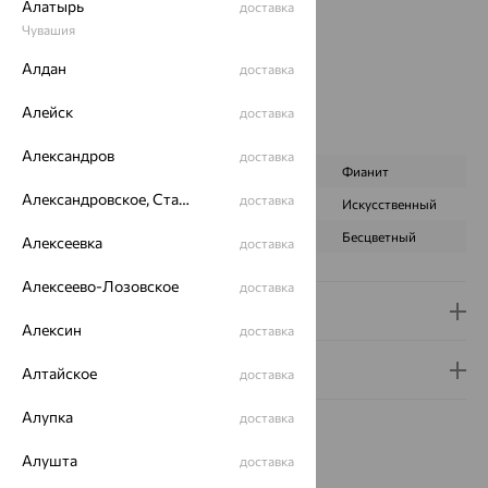
Алатырь
доставка
Вставка:
Гранат
Чувашия
Бренд:
SOKOLOV
Цвет вставки:
Алдан
доставка
Вес металла:
6.287 — 6.901
Наименование цвета вставки:
Алейск
Красный
доставка
Характеристика вставки:
Александров
доставка
ВИД КАМНЯ
Гранат
Фианит
Александровское, Ставропольский край
доставка
ПРОИСХОЖДЕНИЕ
Натуральный
Искусственный
ЦВЕТ
Красный
Бесцветный
Алексеевка
доставка
Алексеево-Лозовское
доставка
Доставка и оплата
Алексин
доставка
Гарантия и возврат
Алтайское
доставка
Алупка
доставка
Алушта
доставка