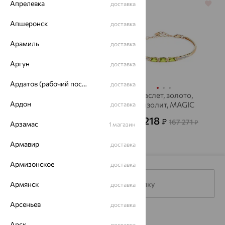
Апрелевка
64%
доставка
64%
Апшеронск
доставка
Арамиль
доставка
Аргун
доставка
Ардатов (рабочий поселок)
доставка
Браслет, золото,
Браслет, золото,
Ардон
хризолит, MAGIC
хризолит, MAGIC
доставка
STONES
STONES
75 455
60 218
₽
₽
209 596
167 271
₽
₽
Арзамас
1 магазин
Армавир
доставка
Армизонское
доставка
Армянск
Подписаться на рассылку
доставка
Арсеньев
доставка
Каталог
Арск
доставка