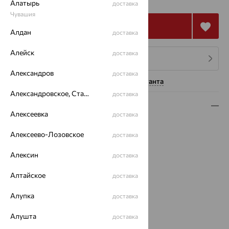
₽
Алатырь
доставка
Чувашия
Купить
Алдан
доставка
Алейск
доставка
4 платежа по 12 717
₽
Александров
доставка
Нужна помощь консультанта
Александровское, Ставропольский край
доставка
Описание
Алексеевка
доставка
Вид изделия:
декоративные
Алексеево-Лозовское
доставка
Вес:
5.14
Металл:
Золото
Алексин
доставка
Цвет металла:
Красный
Проба:
585
Алтайское
доставка
Страна происхождения:
РОССИЯ
Вставка:
Алупка
Хризолит
доставка
Бренд:
MAGIC STONES
Алушта
доставка
Цвет вставки: