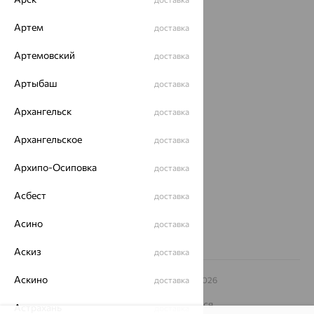
Акции
Артем
доставка
Магазины
Артемовский
доставка
Покупателям
Артыбаш
доставка
О нас
Архангельск
доставка
Магазины и доставка
г. Липецк
ул. Зегеля, 27/2
Архангельское
доставка
еще 3
Архипо-Осиповка
доставка
Другие города
8 (800) 250-02-30
Асбест
доставка
Заказать звонок
Асино
доставка
Аскиз
доставка
Аскино
© ООО «Ювелирный дом «Кристалл»,
доставка
2009
– 2026
Архив акций
Архив изделий
Карта сайта
На информационном ресурсе применяются
Астрахань
доставка
рекомендательные технологии