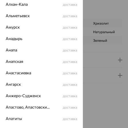
Вес металла:
4.722
Алхан-Кала
доставка
Наименование цвета вставки:
Зеленый
Характеристика вставки:
Альметьевск
доставка
ВИД КАМНЯ
Фианит
Хризолит
Амурск
доставка
ПРОИСХОЖДЕНИЕ
Искусственный
Натуральный
Анадырь
доставка
ЦВЕТ
Бесцветный
Зеленый
Анапа
доставка
Доставка и оплата
Анапская
доставка
Анастасиевка
доставка
Гарантия и возврат
Ангарск
доставка
Анжеро-Судженск
доставка
Апастово, Апастовский район
доставка
Похожие изделия
Апатиты
доставка