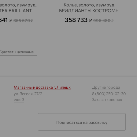
 золото, изумруд,
Колье, золото, изумруд,
ER BRILLIANT
БРИЛЛИАНТЫ КОСТРОМЫ
641
358 733
₽
₽
365 670
996 480
₽
₽
Браслеты цепочные
Магазины и доставка
г. Липецк
Другие города
ул. Зегеля, 27/2
8 (800) 250-02-30
еще 3
Заказать звонок
Подписаться на рассылку