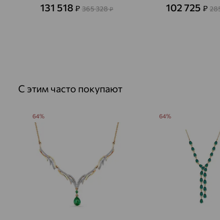
131 518
102 725
₽
₽
365 328
28
₽
С этим часто покупают
64%
64%