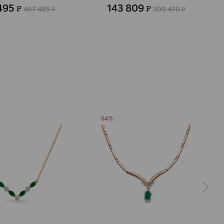
 495
143 809
₽
₽
487 485
399 470
₽
₽
64%