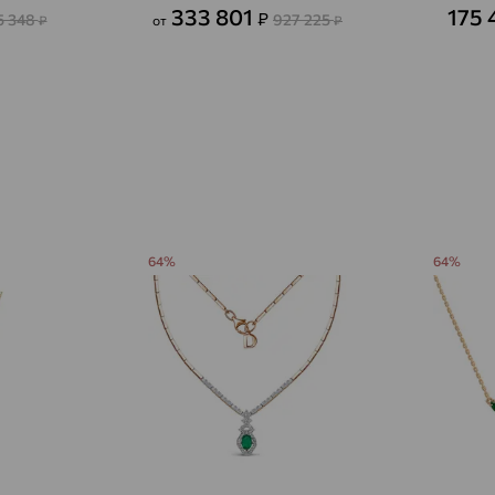
Авсюнино
доставка
333 801
175
₽
5 348
927 225
₽
от
₽
Агалатово
доставка
Агидель
доставка
Агинское
доставка
Агрыз
доставка
Адыгейск
доставка
64%
64%
Азов
доставка
Акбулак
доставка
Аксай
доставка
Актаныш
доставка
Актюбинский, Азнакаевский район
доставка
Алагир
доставка