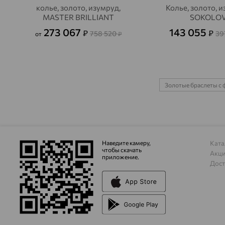
колье, золото, изумруд,
Колье, золото, и
MASTER BRILLIANT
SOKOLO
273 067
143 055
₽
₽
758 520
39
от
₽
Золотые браслеты с
Наведите камеру,
Ката
чтобы скачать
Акц
приложение.
Дост