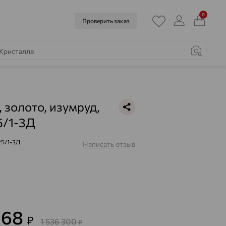
0
Проверить заказ
, золото, изумруд,
5/1-3Д
5/1-3Д
Написать отзыв
068
₽
1 536 300
₽