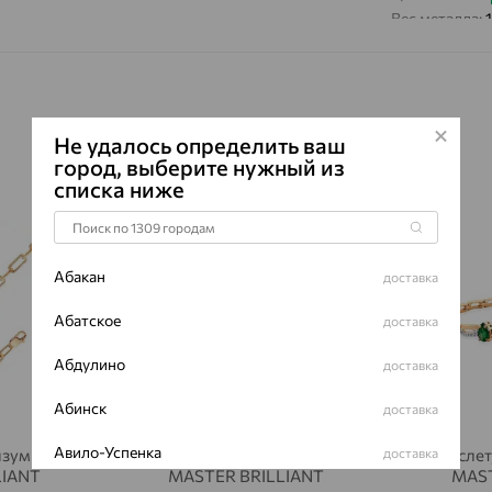
Вес металла:
Наименование
Премиум:
Да
Характеристик
ВИД КАМН
Не удалось определить ваш
город, выберите нужный из
ПРОИСХОЖ
списка ниже
ЦВЕТ
64%
64%
ВЕС
КОЛИЧЕСТ
Абакан
доставка
ФОРМА ОГ
Абатское
доставка
ГРАНЕЙ
ЧИСТОТА
Абдулино
доставка
Абинск
доставка
Сертификаты 
Авило-Успенка
доставка
изумруд,
Браслет, золото, изумруд,
Браслет
LIANT
MASTER BRILLIANT
MAST