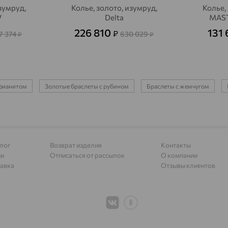
зумруд,
Колье, золото, изумруд,
Колье,
V
Delta
MAST
Алапаевск
доставка
226 810
131 
₽
7 374
630 029
₽
₽
Алатырь
доставка
Чувашия
Алдан
доставка
Алейск
доставка
 фианитом
Золотые браслеты с рубином
Браслеты с жемчугом
Александров
доставка
Александровское, Ставропольский край
доставка
лог
Возврат изделия
Контакты
Алексеевка
доставка
ии
Отписаться от рассылок
О компании
авка
Отзывы клиентов
Алексеево-Лозовское
доставка
Алексин
доставка
Алтайское
доставка
Алупка
доставка