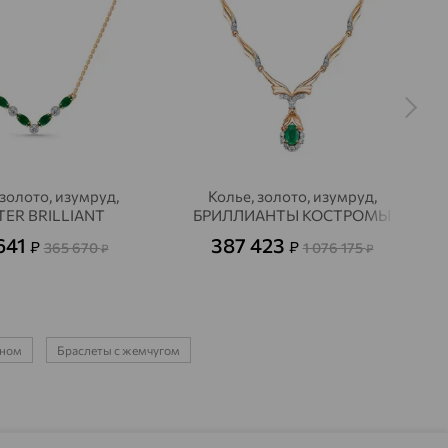
 золото, изумруд,
Колье, золото, изумруд,
ER BRILLIANT
БРИЛЛИАНТЫ КОСТРОМЫ
641
387 423
₽
₽
365 670
1 076 175
₽
₽
ином
Браслеты с жемчугом