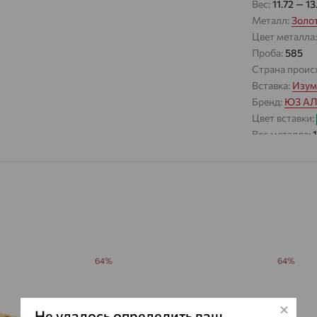
Вес:
11.72 — 13
Металл:
Золо
Цвет металла
Проба:
585
Страна проис
Вставка:
Изум
Бренд:
ЮЗ А
Цвет вставки:
Вес металла:
Наименование
Характеристик
ВИД КАМН
ПРОИСХОЖ
ЦВЕТ
ВЕС
64%
64%
КОЛИЧЕСТ
ФОРМА ОГ
Не удалось определить ваш
ГРАНЕЙ