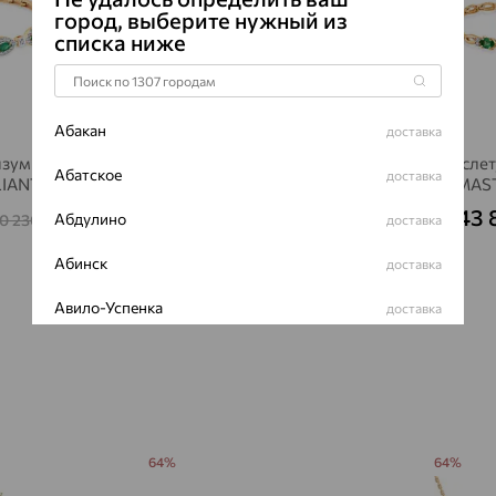
город, выберите нужный из
ЧИСТОТА
списка ниже
Сертификаты 
Абакан
доставка
изумруд,
браслет, золото, изумруд,
Браслет
Абатское
доставка
LIANT
MASTER BRILLIANT
MAST
223 592
143
₽
Абдулино
0 230
621 090
доставка
₽
₽
Абинск
доставка
Авило-Успенка
доставка
Авсюнино
доставка
Агалатово
доставка
Агидель
доставка
64%
64%
Агинское
доставка