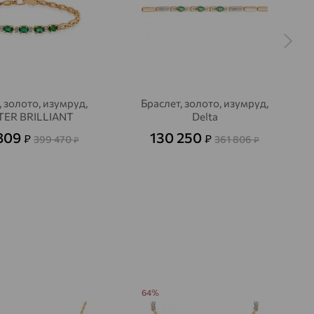
3/3
3/6
3/3
на камни
, золото, изумруд,
Браслет, золото, изумруд,
ER BRILLIANT
Delta
 809
130 250
₽
₽
399 470
361 806
₽
₽
64%