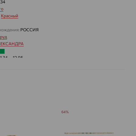
.34
то
:
Красный
хождения:
РОССИЯ
руд
ЛЕКСАНДРА
11.34 — 12.95
 цвета вставки:
Зеленый
а вставки:
Я
Изумруд
Бриллиант
Изумруд
ДЕНИЕ
Натуральный
Натуральный
Натуральный
Зеленый
Бесцветный
Зеленый
1,301
0,459
0,17
64%
ВО
3
108
6
РАНКИ
Овал
Круглая
Круглая
-
57
-