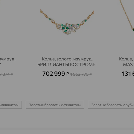
Агрыз
доставка
Адыгейск
доставка
Азов
доставка
Акбулак
доставка
Аксай
доставка
зумруд,
Колье, золото, изумруд,
Колье,
V
БРИЛЛИАНТЫ КОСТРОМЫ
MAST
Актаныш
доставка
702 999
131 
₽
7 374
1 952 775
₽
₽
Актюбинский, Азнакаевский район
доставка
Алагир
доставка
Алапаевск
бриллиантом
Золотые браслеты с фианитом
Золотые браслеты с руб
доставка
Алатырь
доставка
Чувашия
Алдан
доставка