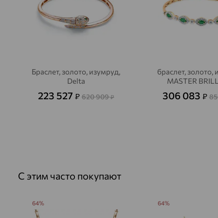
Браслет, золото, изумруд,
браслет, золото, 
Delta
MASTER BRIL
223 527
306 083
₽
₽
620 909
85
₽
С этим часто покупают
64%
64%