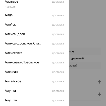
Цвет металла:
Красный
Алатырь
доставка
Проба:
585
Чувашия
Страна происхождения:
РОССИЯ
Алдан
доставка
Вставка:
Кварц
Бренд:
SOKOLOV
Алейск
доставка
Цвет вставки:
Вес металла:
1.325
Александров
доставка
Наименование цвета вставки:
Розовый
Александровское, Ставропольский край
Характеристика вставки:
доставка
ВИД КАМНЯ
Кварц
Алексеевка
доставка
ПРОИСХОЖДЕНИЕ
Натуральный
Алексеево-Лозовское
доставка
ЦВЕТ
Розовый
Алексин
доставка
Алтайское
Доставка и оплата
доставка
Алупка
доставка
Гарантия и возврат
Алушта
доставка