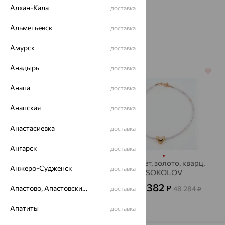
Алхан-Кала
доставка
Альметьевск
доставка
Похожие изделия
Амурск
доставка
Анадырь
доставка
64%
64%
Анапа
доставка
Анапская
доставка
Анастасиевка
доставка
Ангарск
доставка
Браслет, золото, кварц,
Браслет, золото, кварц,
Анжеро-Судженск
доставка
MAGIC STONES
SOKOLOV
74 933
17 382
₽
₽
Апастово, Апастовский район
208 146
48 284
доставка
₽
от
₽
Апатиты
доставка