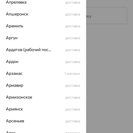
Апрелевка
доставка
Апшеронск
доставка
Подписаться на рассылку
Арамиль
доставка
Каталог
Аргун
доставка
Акции
Ардатов (рабочий поселок)
доставка
Магазины
Ардон
доставка
Покупателям
Арзамас
1 магазин
О нас
Армавир
доставка
Магазины и доставка
г. Липецк
Армизонское
доставка
ул. Зегеля, 27/2
еще 3
Армянск
доставка
Другие города
8 (800) 250-02-30
Арсеньев
доставка
Заказать звонок
Арск
доставка