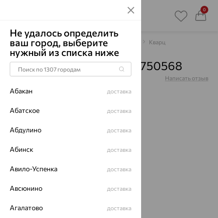
0
Не удалось определить
ваш город, выберите
Главная
Каталог
Браслеты декоративные
Кварц
нужный из списка ниже
Браслет, золото, кварц, 750568
Артикул:
750568
Написать отзыв
Абакан
доставка
Абатское
доставка
Абдулино
64%
доставка
Абинск
доставка
Авило-Успенка
доставка
Авсюнино
доставка
Агалатово
доставка