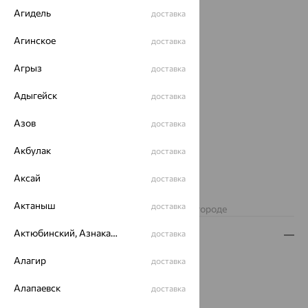
Агидель
доставка
Агинское
доставка
Агрыз
доставка
Адыгейск
доставка
Азов
доставка
Акбулак
доставка
17 637
Аксай
₽
доставка
48 993
₽
Актаныш
доставка
Изделие недоступно для заказа в вашем городе
Актюбинский, Азнакаевский район
доставка
Описание
Алагир
Вид изделия:
декоративные
доставка
Вес:
1.69
Алапаевск
доставка
Металл:
Золото