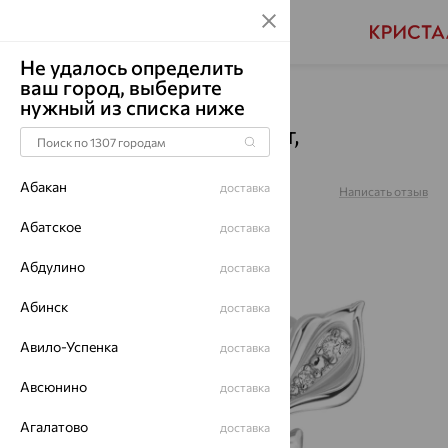
Не удалось определить
ваш город, выберите
Главная
Каталог
Броши
Фианит
нужный из списка ниже
Брошь, серебро, фианит,
1510019411-501
Абакан
доставка
Артикул:
1510019411-501
Написать отзыв
Абатское
доставка
Абдулино
доставка
65%
Абинск
доставка
Авило-Успенка
доставка
Авсюнино
доставка
Агалатово
доставка