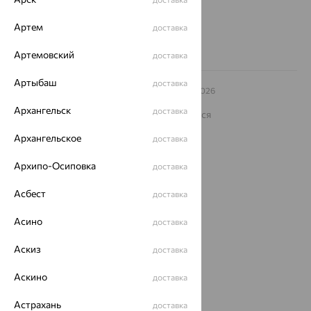
Заказать звонок
Артем
доставка
Артемовский
доставка
Артыбаш
доставка
© ООО «Ювелирный дом «Кристалл»,
2009
– 2026
Архив акций
Архив изделий
Карта сайта
Архангельск
доставка
На информационном ресурсе применяются
рекомендательные технологии
Архангельское
доставка
ОГРН 1044800168379
Политика конфеденциальности
Архипо-Осиповка
доставка
Разработка сайта —
CUBA
Асбест
доставка
Асино
доставка
Аскиз
доставка
Аскино
доставка
Астрахань
доставка