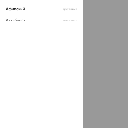
Афипский
доставка
Ахтубинск
доставка
Ахтырский
доставка
Ачинск
доставка
Ачхой-Мартан
доставка
Аша
доставка
аэропорт Шереметьево
доставка
Бабаево
доставка
Бабаюрт
доставка
Бавлы
доставка
Бавтугай
доставка