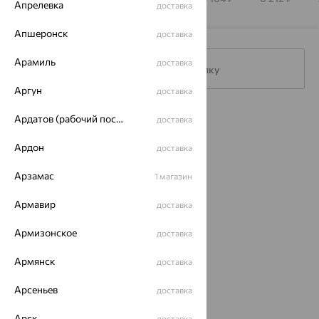
Апрелевка
доставка
Апшеронск
доставка
Арамиль
доставка
Подписаться на рассылку
Аргун
доставка
Каталог
Ардатов (рабочий поселок)
доставка
Акции
Ардон
доставка
Магазины
Арзамас
1 магазин
Покупателям
Армавир
доставка
О нас
Армизонское
доставка
Магазины и доставка
г. Липецк
Армянск
доставка
ул. Зегеля, 27/2
еще 3
Арсеньев
доставка
Другие города
Арск
8 (800) 250-02-30
доставка