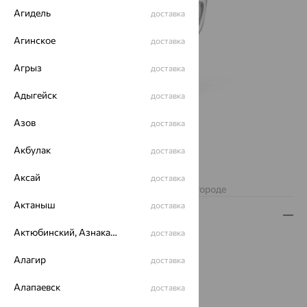
Агидель
доставка
Агинское
доставка
Агрыз
доставка
Адыгейск
доставка
Азов
доставка
Акбулак
доставка
Нет в наличии
Аксай
доставка
Изделие недоступно для заказа в вашем городе
Актаныш
доставка
Описание
Актюбинский, Азнакаевский район
доставка
Вес:
1.52 — 1.55
Металл:
Серебро
Алагир
доставка
Проба:
925
Алапаевск
Страна происхождения:
РОССИЯ
доставка
Вставка:
Фианит