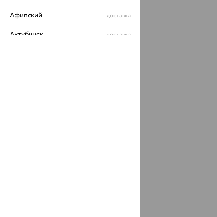
Афипский
доставка
Ахтубинск
доставка
Ахтырский
доставка
Ачинск
доставка
Ачхой-Мартан
доставка
Аша
доставка
аэропорт Шереметьево
доставка
Бабаево
доставка
Бабаюрт
доставка
Бавлы
доставка
Бавтугай
доставка