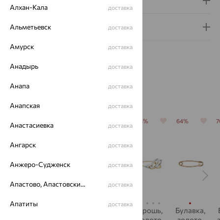
Доставка и оплата
Алхан-Кала
доставка
Гарантия и возврат
Альметьевск
доставка
Амурск
доставка
Анадырь
доставка
Анапа
доставка
Похожие изделия
Анапская
доставка
64%
64%
64%
64%
64%
Анастасиевка
доставка
Ангарск
доставка
Анжеро-Судженск
доставка
Апастово, Апастовский район
доставка
Апатиты
доставка
Брошь,
Брошь,
Брошь,
Брошь,
Булавка,
золото,
золото,
золото,
золото,
золото,