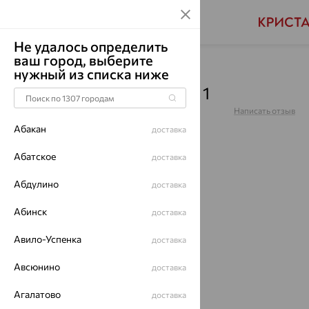
Не удалось определить
ваш город, выберите
Главная
Каталог
Броши
нужный из списка ниже
Брошь, золото, 401710 1 1
Артикул:
401710 1 1
Написать отзыв
Абакан
доставка
Абатское
доставка
Абдулино
доставка
64%
Абинск
доставка
Авило-Успенка
доставка
Авсюнино
доставка
Агалатово
доставка