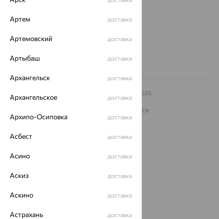
еще 3
Другие города
Артем
доставка
8 (800) 250-02-30
Заказать звонок
Артемовский
доставка
Артыбаш
доставка
Архангельск
доставка
© ООО «Ювелирный дом «Кристалл»,
2009
– 2026
Архангельское
доставка
Архив акций
Архив изделий
Карта сайта
На информационном ресурсе применяются
рекомендательные технологии
Архипо-Осиповка
доставка
ОГРН 1044800168379
Асбест
доставка
Политика конфеденциальности
Разработка сайта —
CUBA
Асино
доставка
Аскиз
доставка
Аскино
доставка
Астрахань
доставка