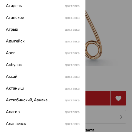
Агидель
доставка
Агинское
доставка
Агрыз
доставка
Адыгейск
доставка
Азов
доставка
Акбулак
доставка
от 9 951
Аксай
доставка
₽
27 642
₽
Актаныш
доставка
Купить
Актюбинский, Азнакаевский район
доставка
Алагир
доставка
4 платежа по 2 488
₽
Алапаевск
доставка
Нужна помощь консультанта