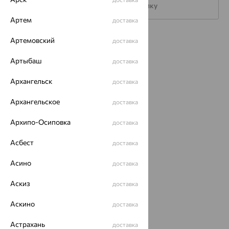
Подписаться на рассылку
Артем
доставка
Каталог
Артемовский
доставка
Акции
Артыбаш
доставка
Магазины
Архангельск
доставка
Покупателям
Архангельское
доставка
О нас
Архипо-Осиповка
доставка
Магазины и доставка
г. Липецк
Асбест
доставка
ул. Зегеля, 27/2
еще 3
Асино
доставка
Другие города
Аскиз
8 (800) 250-02-30
доставка
Заказать звонок
Аскино
доставка
Астрахань
доставка