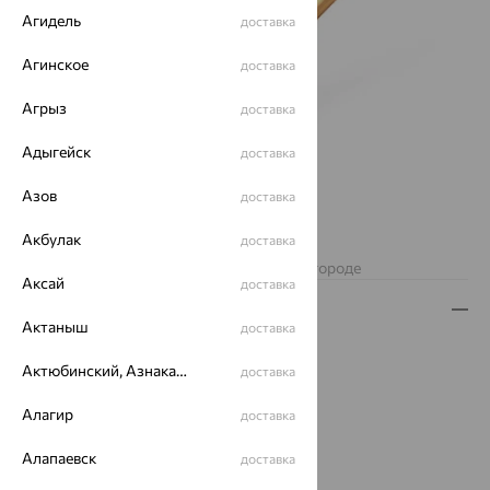
Агидель
доставка
Агинское
доставка
Агрыз
доставка
Адыгейск
доставка
Азов
доставка
Акбулак
доставка
Нет в наличии
Изделие недоступно для заказа в вашем городе
Аксай
доставка
Описание
Актаныш
доставка
Вес:
0.77 — 0.78
Актюбинский, Азнакаевский район
доставка
Металл:
Золото
Цвет металла:
Красный
Алагир
доставка
Проба:
585
Страна происхождения:
РОССИЯ
Алапаевск
доставка
Вставка:
Фианит