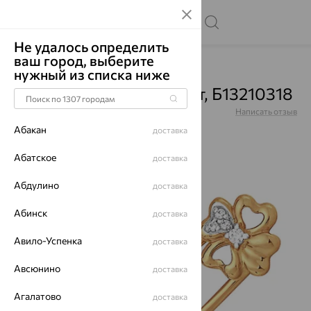
Не удалось определить
ваш город, выберите
Главная
Каталог
Броши
Фианит
нужный из списка ниже
Булавка, золото, фианит, Б13210318
Артикул:
Б13210318
Написать отзыв
Абакан
доставка
Абатское
доставка
Абдулино
до 62%
доставка
Абинск
доставка
Авило-Успенка
доставка
Авсюнино
доставка
Агалатово
доставка