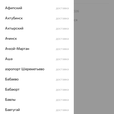
Афипский
доставка
© ООО «Ювелирный дом «Кристалл»,
2009
– 2026
Архив акций
Архив изделий
Карта сайта
Ахтубинск
доставка
На информационном ресурсе применяются
рекомендательные технологии
Ахтырский
доставка
ОГРН 1044800168379
Политика конфеденциальности
Ачинск
доставка
Разработка сайта —
CUBA
Ачхой-Мартан
доставка
Аша
доставка
аэропорт Шереметьево
доставка
Бабаево
доставка
Бабаюрт
доставка
Бавлы
доставка
Бавтугай
доставка