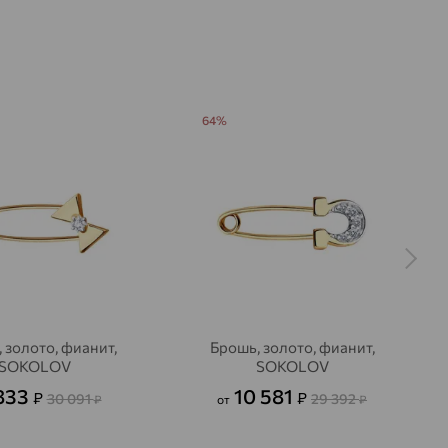
летающейся композиции. Плавные линии
т лёгкий, почти воздушный силуэт, а
ляют мягкое сияние и подчёркивают рельеф
ие хорошо смотрится как самостоятельный
64%
де: оно легко поддерживает как
браз, так и более собранный вечерний
ь из золота органично сочетается с
ещами и добавляет образу выразительную
 золото, фианит,
Брошь, золото, фианит,
SOKOLOV
SOKOLOV
833
10 581
₽
₽
30 091
29 392
₽
от
₽