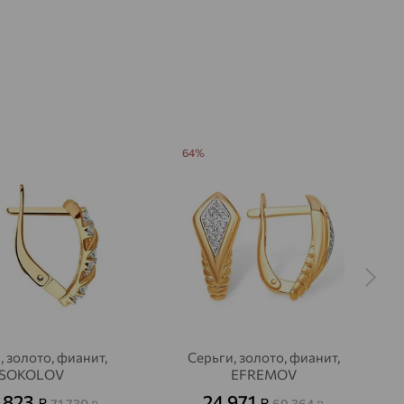
64%
, золото, фианит,
Серьги, золото, фианит,
SOKOLOV
EFREMOV
 823
24 971
₽
₽
71 730
69 364