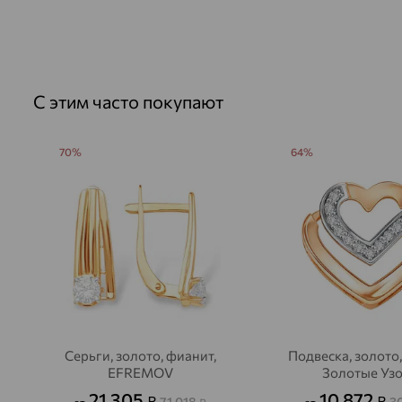
С этим часто покупают
70%
64%
Серьги, золото, фианит,
Подвеска, золото,
EFREMOV
Золотые Уз
21 305
10 872
₽
₽
71 018
3