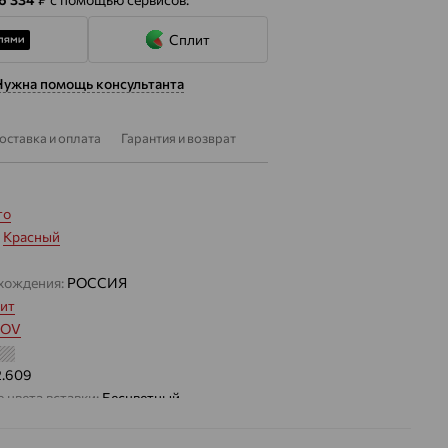
Сплит
Нужна помощь консультанта
оставка и оплата
Гарантия и возврат
то
:
Красный
хождения:
РОССИЯ
ит
MOV
2.609
 цвета вставки:
Бесцветный
 EFREMOV с фианитами выполнена в виде