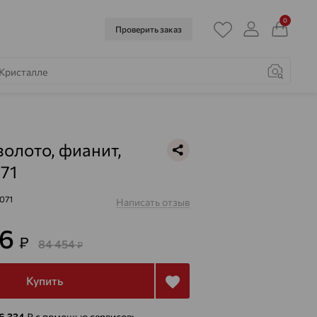
0
Проверить заказ
золото, фианит,
71
071
Написать отзыв
36
₽
84 454
₽
Купить
 6 334
₽
с помощью сервисов: