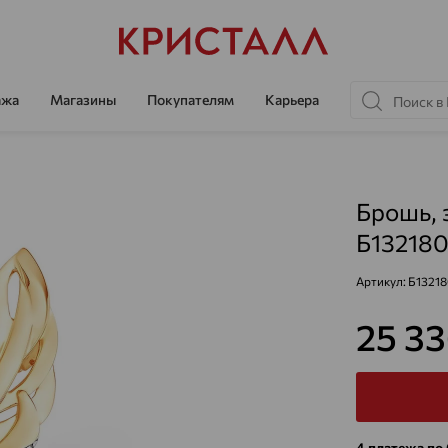
ажа
Магазины
Покупателям
Карьера
Брошь, 
Б132180
Артикул:
Б13218
25 3
4 платежа по