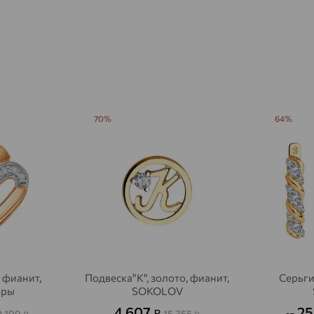
Агалатово
доставка
Агидель
доставка
Агинское
доставка
Агрыз
доставка
Адыгейск
70%
64%
доставка
Азов
доставка
Акбулак
доставка
Аксай
доставка
Актаныш
доставка
Актюбинский, Азнакаевский район
доставка
 фианит,
Подвеска"К", золото, фианит,
Серьги
Алагир
доставка
оры
SOKOLOV
4 607
25
₽
0 199
15 355