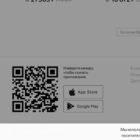
от
₽
от
Золотые б
Наведите камеру,
Ката
чтобы скачать
Акц
приложение.
Дост
ОГРН 1044800168379
Мы испол
Политика конфеденциальности
посетител
На