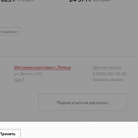
₽
₽
 подвески
Магазины и доставка
г. Липецк
Другие города
ул. Зегеля, 27/2
8 (800) 250-02-30
еще 3
Заказать звонок
Подписаться на рассылку
Разработка сайта —
CUBA
Принять
гии