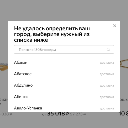
изящной переп
металла создаю
вставки добав
дизайна.
Не удалось определить ваш
Такое украшен
город, выберите нужный из
64%
64%
акцент на одеж
списка ниже
повседневный о
комплект. Брош
лаконичными в
деталь.
Абакан
доставка
Абатское
доставка
Абдулино
доставка
Абинск
доставка
фианит,
Брошь, золото, фианит,
Брошь,
V
SOKOLOV
Авило-Успенка
доставка
35 018
10 
₽
3 038
97 273
₽
от
₽
Авсюнино
доставка