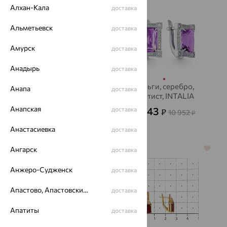
Алхан-Кала
доставка
Альметьевск
доставка
Амурск
доставка
Анадырь
доставка
Серьги, золото, топаз
Серьги, серебро,
Анапа
доставка
аметист, INTALIA
40 115
₽
111 431
₽
Анапская
3 943
доставка
₽
10 952
₽
Анастасиевка
доставка
Ангарск
64%
64%
доставка
Анжеро-Судженск
доставка
Апастово, Апастовский район
доставка
Апатиты
доставка