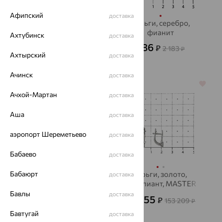
Афипский
доставка
Серьги, золото,
Серьги, серебро,
бриллиант, Delta
фианит
Ахтубинск
доставка
88 672
786
₽
₽
246 312
2 183
₽
₽
Ахтырский
доставка
Ачинск
доставка
64%
64%
Ачхой-Мартан
доставка
Аша
доставка
аэропорт Шереметьево
доставка
Бабаево
доставка
Бабаюрт
Серьги, золото, топаз
серьги, золото,
доставка
"лондон", ЮЗ
бриллиант, MASTER
АЛЕКСАНДРА
BRILLIANT
Бавлы
доставка
57 692
55 155
₽
₽
160 255
153 209
₽
₽
Бавтугай
доставка