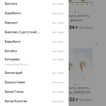
Балтаси
доставка
Барабинск
доставка
Серьги, золото,
Серьги, золото,
фианит
фианит
Барнаул
доставка
47 793
50 134
₽
₽
159 310
139 262
₽
₽
Барсово, Сургутский район
доставка
Барыбино
доставка
64%
64%
Батайск
доставка
Батырево
доставка
Чувашская Республика - Чувашия
Бахчисарай
доставка
Башкултаево
доставка
Серьги, золото,
Серьги, золото,
Белая Глина
турмалин, ЮЗ
доставка
кварц, SOKOLOV
АЛЕКСАНДРА
16 123
43 710
₽
₽
44 787
121 416
₽
₽
Белая Калитва
доставка