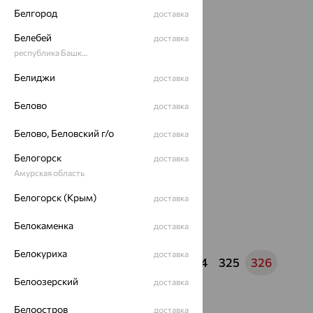
Белгород
доставка
64%
Белебей
доставка
республика Башкортостан
Белиджи
доставка
Белово
доставка
Белово, Беловский г/о
доставка
Белогорск
Серьги, золото,
доставка
бриллиант
Амурская область
111 645
₽
310 124
₽
Белогорск (Крым)
доставка
Белокаменка
доставка
Белокуриха
доставка
1
...
321
322
323
324
325
326
Белоозерский
доставка
Белоостров
доставка