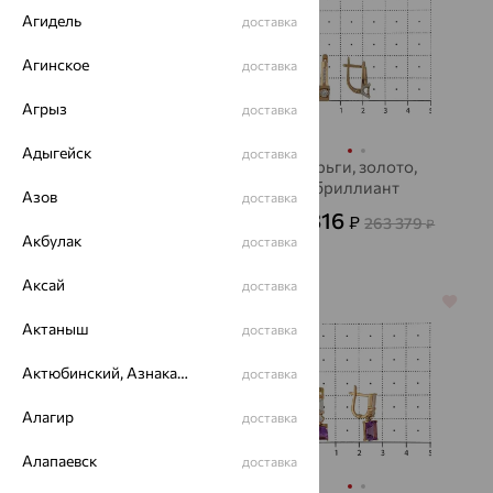
Агидель
доставка
Агинское
доставка
Агрыз
доставка
Адыгейск
доставка
Серьги, золото,
Серьги, золото,
аметист
бриллиант
Азов
доставка
46 733
94 816
₽
₽
129 814
263 379
₽
₽
Акбулак
доставка
Аксай
доставка
64%
64%
Актаныш
доставка
Актюбинский, Азнакаевский район
доставка
Алагир
доставка
Алапаевск
доставка