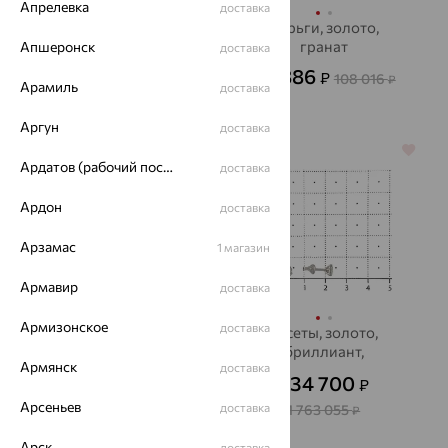
Апрелевка
доставка
Серьги, золото,
Серьги, золото,
турмалин
гранат
Апшеронск
доставка
41 064
38 886
₽
₽
114 067
108 016
₽
₽
Арамиль
доставка
Аргун
доставка
64%
64%
Ардатов (рабочий поселок)
доставка
Ардон
доставка
Арзамас
1 магазин
Армавир
доставка
Армизонское
доставка
Серьги, золото, топаз
пусеты, золото,
бриллиант,
99 764
₽
277 123
Армянск
₽
доставка
БРИЛЛИАНТЫ
634 700
₽
КОСТРОМЫ
Арсеньев
доставка
1 763 055
₽
Арск
доставка