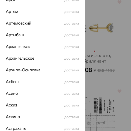
64%
64%
Артем
доставка
Артемовский
доставка
Артыбаш
доставка
Архангельск
доставка
Серьги, серебро,
Серьги, золото,
Архангельское
доставка
МИДАС-ПЕРМЬ
бриллиант
1 477
67 108
Архипо-Осиповка
₽
₽
4 102
доставка
186 410
₽
₽
Асбест
доставка
64%
64%
Асино
доставка
Аскиз
доставка
Аскино
доставка
Астрахань
доставка