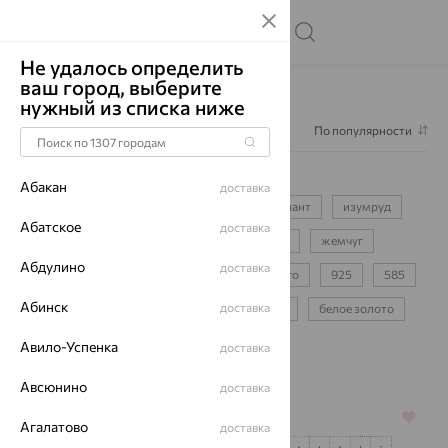
Не удалось определить
ваш город, выберите
Главная
Каталог
Серьги
нужный из списка ниже
Фильтр
По популярности
Серьги
16925
Абакан
доставка
серьги-цепочки
для девочки
бриллиант
изумруд
Абатское
доставка
сапфир
фианит
аметист
топаз
жемчуг
Абдулино
доставка
протяжки
пусеты
детские
конго
925
585
Абинск
доставка
750
красное золото
желтое золото
белое золото
золотые
серебряные
Авило-Успенка
доставка
Авсюнино
доставка
64%
64%
Агалатово
доставка