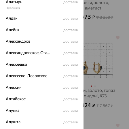
Алатырь
Серьги, золото,
доставка
Серьги, золото,
бриллиант
аметист
Чувашия
101 053
42 573
₽
₽
280 704
118 259
₽
₽
Алдан
доставка
Алейск
доставка
64%
64%
Александров
доставка
Александровское, Ставропольский край
доставка
Алексеевка
доставка
Алексеево-Лозовское
доставка
Алексин
доставка
Серьги, золото, микс
Серьги, золото, топаз
с полудрагоценными
"лондон", ЮЗ
Алтайское
доставка
камнями, Kabarovsky
АЛЕКСАНДРА
159 440
42 324
₽
₽
117 567
₽
Алупка
доставка
442 890
₽
Алушта
доставка
64%
64%