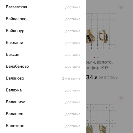
Багаевская
доставка
64%
64%
Байкалово
доставка
Байконур
доставка
Баклаши
доставка
Баксан
доставка
Серьги, золото,
Серьги, золото,
Балабаново
доставка
султанит, ЮЗ
сапфир, ЮЗ
АЛЕКСАНДРА
АЛЕКСАНДРА
50 890
95 834
₽
₽
141 361
266 206
Балаково
₽
₽
2 магазина
Балахна
доставка
70%
64%
Балашиха
доставка
Балашов
доставка
Балезино
доставка