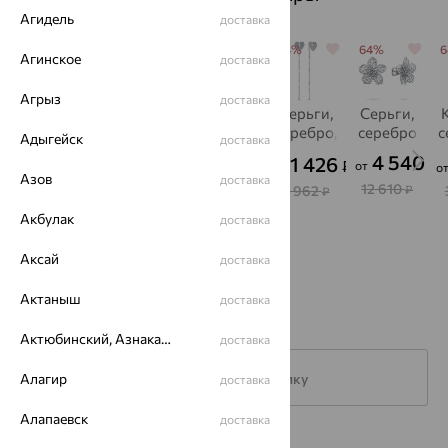
Агидель
доставка
64%
64%
64%
64%
64%
Агинское
доставка
Агрыз
доставка
Колье,
Серьги,
Кольцо,
Серьги,
Серьги,
серебро
серебро,
серебро
серебро,
серебро
с
Адыгейск
доставка
фианит
фианит
S
7 323
3 839
4 540
2 130
1 426
₽
₽
₽
₽
₽
от
от
от
от
о
Азов
доставка
20 343
10 663
12 610
5 916
3 962
₽
₽
₽
₽
₽
Акбулак
доставка
Аксай
доставка
Актаныш
доставка
Актюбинский, Азнакаевский район
доставка
Алагир
Подписаться на рассылку
доставка
Алапаевск
доставка
Каталог