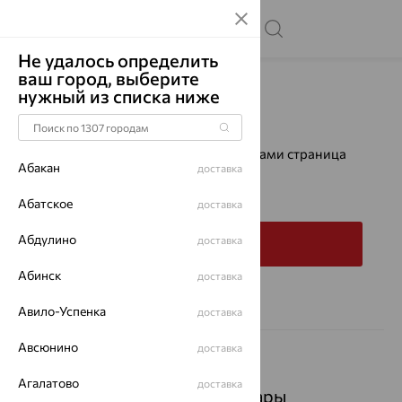
Не удалось определить
ваш город, выберите
Главная
Каталог
нужный из списка ниже
Ошибка 404
К сожалению, запрашиваемая вами страница
Абакан
доставка
не найдена.
Абатское
доставка
Абдулино
доставка
На главную
Абинск
доставка
Авило-Успенка
доставка
Авсюнино
доставка
Агалатово
доставка
Популярные товары