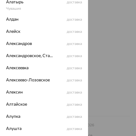
Алатырь
доставка
Чувашия
Акции
Алдан
доставка
Магазины
Алейск
доставка
Покупателям
Александров
доставка
О нас
Александровское, Ставропольский край
Магазины и доставка
г. Липецк
доставка
ул. Зегеля, 27/2
Алексеевка
доставка
еще 3
Другие города
Алексеево-Лозовское
доставка
8 (800) 250-02-30
Заказать звонок
Алексин
доставка
Алтайское
доставка
Алупка
доставка
© ООО «Ювелирный дом «Кристалл»,
2009
– 2026
Алушта
доставка
Архив акций
Архив изделий
Карта сайта
На информационном ресурсе применяются