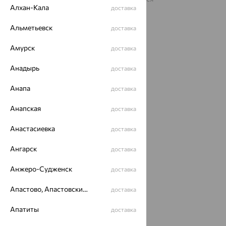
рекомендательные технологии
Алхан-Кала
доставка
ОГРН 1044800168379
Альметьевск
доставка
Политика конфеденциальности
Разработка сайта —
CUBA
Амурск
доставка
Анадырь
доставка
Анапа
доставка
Анапская
доставка
Анастасиевка
доставка
Ангарск
доставка
Анжеро-Судженск
доставка
Апастово, Апастовский район
доставка
Апатиты
доставка