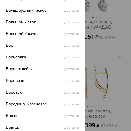
Большеустьикинское
доставка
Серьги, золото,
Серьги, серебро,
Большой Исток
доставка
фианит, SOKOLOV
фианит, МИДАС-
ПЕРМЬ
Большой Камень
доставка
9 727
3 951
₽
₽
27 020
10 974
от
₽
от
₽
Бор
доставка
Борисовка
доставка
64%
64%
Борисоглебск
доставка
Боровичи
доставка
Боровск
доставка
Бородино, Красноярский край
доставка
Серьги, золото,
Серьги, золото,
Бохан
SOKOLOV
доставка
SOKOLOV
42 072
19 399
₽
₽
53 885
от
от
₽
Братск
доставка