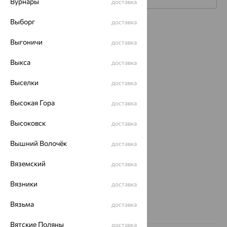
Вурнары
доставка
Выборг
доставка
Каталог
Выгоничи
доставка
Акции
Выкса
доставка
Магазины
Выселки
доставка
Покупателям
Высокая Гора
доставка
О нас
Высоковск
Магазины и доставка
г. Липецк
доставка
ул. Зегеля, 27/2
Вышний Волочёк
доставка
еще 3
Другие города
Вяземский
доставка
8 (800) 250-02-30
Заказать звонок
Вязники
доставка
Вязьма
доставка
Вятские Поляны
доставка