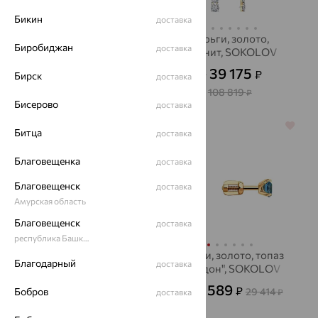
Бикин
доставка
серьги, серебро,
Серьги, золото,
Биробиджан
доставка
сапфир, INCRUA
фианит, SOKOLOV
13 464
39 175
₽
₽
37 400
Бирск
₽
от
доставка
108 819
₽
Бисерово
доставка
64%
64%
Битца
доставка
Благовещенка
доставка
Благовещенск
доставка
Амурская область
Благовещенск
доставка
республика Башкортостан
Серьги, золото,
Серьги, золото, топаз
Благодарный
доставка
фианит, SOKOLOV
"лондон", SOKOLOV
20 026
10 589
₽
₽
Бобров
55 629
29 414
от
₽
доставка
от
₽