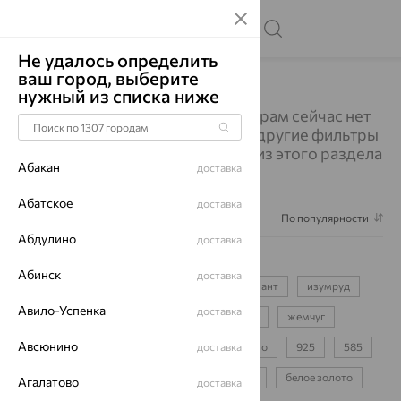
Не удалось определить
ваш город, выберите
Главная
Каталог
Серьги
Серьги
нужный из списка ниже
Изделий по выбранным фильтрам сейчас нет
в наличии. Вы можете выбрать другие фильтры
или посмотреть все украшения из этого раздела
Абакан
доставка
Абатское
доставка
Фильтр
1
По популярности
Абдулино
доставка
Серьги
17002
Абинск
доставка
серьги-цепочки
для девочки
бриллиант
изумруд
Авило-Успенка
доставка
сапфир
фианит
аметист
топаз
жемчуг
Авсюнино
протяжки
пусеты
детские
доставка
конго
925
585
750
красное золото
желтое золото
белое золото
Агалатово
доставка