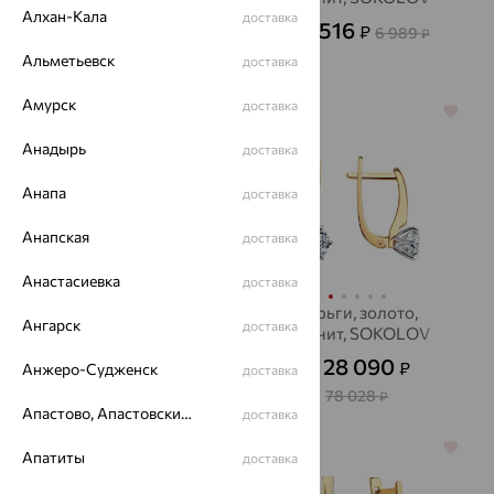
Алхан-Кала
доставка
49 126
2 516
₽
₽
136 461
6 989
₽
от
₽
Альметьевск
доставка
Амурск
доставка
64%
64%
Анадырь
доставка
Анапа
доставка
Анапская
доставка
Анастасиевка
доставка
Пусеты, золото,
Серьги, золото,
Ангарск
доставка
сапфир, Alexandra Gr
фианит, SOKOLOV
49 387
28 090
₽
₽
Анжеро-Судженск
от
доставка
от
137 186
78 028
₽
₽
Апастово, Апастовский район
доставка
64%
64%
Апатиты
доставка