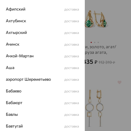
Афипский
доставка
Ахтубинск
доставка
Ахтырский
доставка
Ачинск
доставка
Серьги, серебро,
Серьги, золото, агат/
фианит
друза агата,
Ачхой-Мартан
доставка
EFREMOV
2 905
40 435
₽
₽
9 682
112 319
₽
₽
Аша
доставка
аэропорт Шереметьево
доставка
64%
64%
Бабаево
доставка
Бабаюрт
доставка
Бавлы
доставка
Бавтугай
доставка