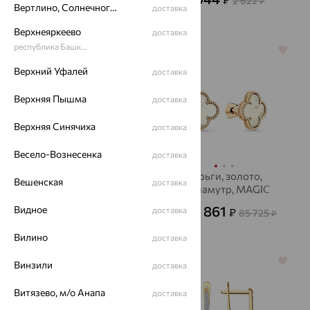
31 574
2 622
от
₽
от
₽
Вертлино, Солнечногорский район
доставка
Верхнеяркеево
доставка
республика Башкортостан
64%
64%
Верхний Уфалей
доставка
Верхняя Пышма
доставка
Верхняя Синячиха
доставка
Весело-Вознесенка
доставка
Серьги, золото,
Серьги, золото,
Вешенская
доставка
фианит, Золотые
перламутр, MAGIC
Узоры
STONES
18 895
30 861
Видное
доставка
₽
₽
52 485
85 725
от
₽
от
₽
Вилино
доставка
64%
64%
Винзили
доставка
Витязево, м/о Анапа
доставка