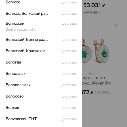
Волжск
доставка
58 699
53 031
₽
₽
163 053
₽
от
147 308
₽
Волжск, Волжский район
доставка
Волжский
доставка
64%
64%
Волгоградская область
Волжский, Волгоградская область
доставка
Волжский, Красноярский район
доставка
Вологда
доставка
Володарск
доставка
Серьги, золото,
Серьги, золото,
раухтопаз, EFREMOV
изумруд, Alexandra
Волоколамск
доставка
Gr
23 751
76 872
₽
₽
65 976
213 532
от
₽
₽
Волосово
доставка
Волхов
доставка
Показать ещё
Волховский СНТ
доставка