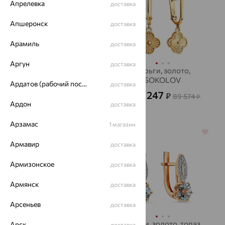
Апрелевка
доставка
Апшеронск
доставка
Арамиль
доставка
Аргун
доставка
Серьги, золото,
Серьги, золото,
фианит, SOKOLOV
SOKOLOV
Ардатов (рабочий поселок)
доставка
17 356
32 247
₽
₽
48 212
89 574
₽
от
₽
Ардон
доставка
Арзамас
1 магазин
64%
64%
Армавир
доставка
Армизонское
доставка
Армянск
доставка
Арсеньев
доставка
серьги, золото,
Серьги, золото, топаз,
Арск
доставка