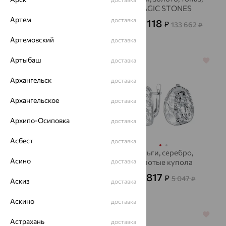
бриллиант
MAGIC STONES
Артем
доставка
133 253
48 118
₽
₽
370 147
133 662
₽
от
₽
Артемовский
доставка
Артыбаш
доставка
64%
64%
Архангельск
доставка
Архангельское
доставка
Архипо-Осиповка
доставка
Асбест
доставка
Серьги, золото,
Серьги, серебро,
Асино
АВРОРА
доставка
Золотые купола
17 220
1 817
₽
₽
47 834
5 047
от
₽
от
₽
Аскиз
доставка
Аскино
доставка
70%
64%
Астрахань
доставка