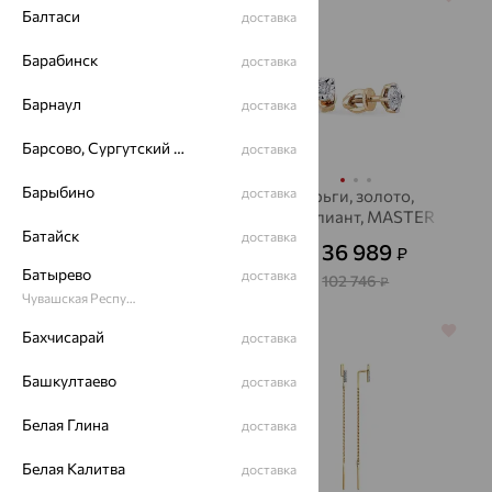
Балтаси
доставка
Барабинск
доставка
Барнаул
доставка
Барсово, Сургутский район
доставка
Барыбино
доставка
Серьги, золото,
серьги, золото,
фианит, SOKOLOV
бриллиант, MASTER
Батайск
BRILLIANT
доставка
8 943
36 989
₽
₽
24 843
от
₽
от
Батырево
доставка
102 746
₽
Чувашская Республика - Чувашия
70%
64%
Бахчисарай
доставка
Башкултаево
доставка
Белая Глина
доставка
Белая Калитва
доставка