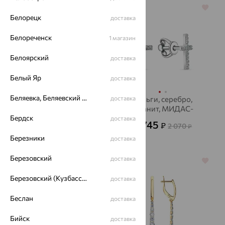
64%
64%
Белорецк
доставка
Белореченск
1 магазин
Белоярский
доставка
Белый Яр
доставка
Беляевка, Беляевский р-он
Серьги, золото,
доставка
Серьги, серебро,
фианит
фианит, МИДАС-
Бердск
ПЕРМЬ
доставка
43 519
745
₽
₽
2 070
от
от
₽
120 887
Березники
₽
доставка
Березовский
доставка
64%
64%
Березовский (Кузбасс), Берёзовский г/о
доставка
Беслан
доставка
Бийск
доставка