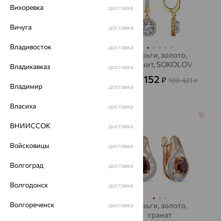
Вихоревка
доставка
Вичуга
доставка
Владивосток
доставка
серьги, серебро,
Серьги, золото,
сапфир, INCRUA
фианит, SOKOLOV
Владикавказ
доставка
8 910
36 152
₽
₽
24 750
100 421
от
₽
от
₽
Владимир
доставка
Власиха
доставка
64%
64%
ВНИИССОК
доставка
Войсковицы
доставка
Волгоград
доставка
Волгодонск
доставка
Волгореченск
Серьги, золото,
Серьги, золото,
доставка
аметист, SOKOLOV
гранат