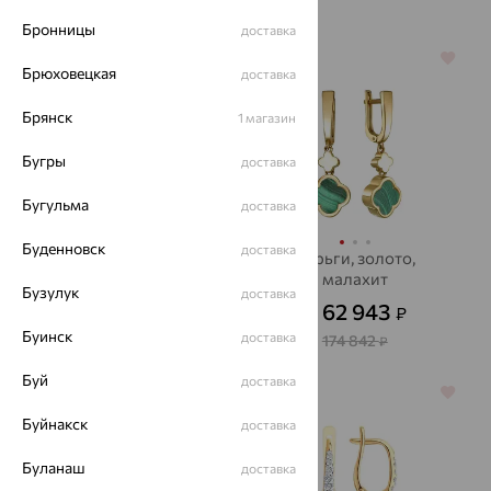
116 866
₽
Бронницы
доставка
64%
64%
Брюховецкая
доставка
Брянск
1 магазин
Бугры
доставка
Бугульма
доставка
Буденновск
доставка
Серьги, золото,
Серьги, золото,
фианит, SOKOLOV
малахит
Бузулук
доставка
12 219
62 943
₽
₽
33 941
от
₽
от
Буинск
доставка
174 842
₽
Буй
доставка
64%
64%
Буйнакск
доставка
Буланаш
доставка