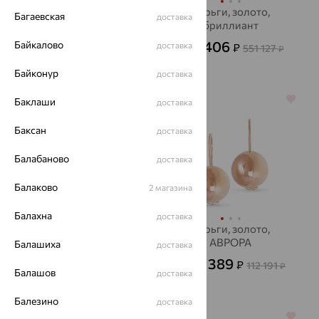
Серьги, золото
Серьги, золото,
Багаевская
доставка
бриллиант
31 481
₽
87 448
от
₽
198 406
Байкалово
доставка
₽
551 127
₽
Байконур
доставка
64%
64%
Баклаши
доставка
Баксан
доставка
Балабаново
доставка
Балаково
2 магазина
Балахна
доставка
серьги, золото,
Серьги, золото,
бриллиант, MASTER
АВРОРА
Балашиха
доставка
BRILLIANT
40 389
91 246
₽
₽
112 191
253 462
от
₽
₽
Балашов
доставка
Балезино
доставка
64%
64%