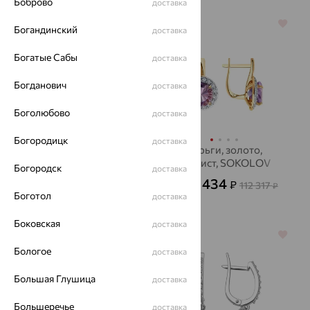
Боброво
доставка
64%
64%
Богандинский
доставка
Богатые Сабы
доставка
Богданович
доставка
Боголюбово
доставка
Богородицк
доставка
Серьги, золото,
Серьги, золото,
SOKOLOV
аметист, SOKOLOV
Богородск
доставка
21 666
40 434
₽
₽
60 183
112 317
от
₽
от
₽
Боготол
доставка
Боковская
доставка
64%
64%
Бологое
доставка
Большая Глушица
доставка
Большеречье
доставка