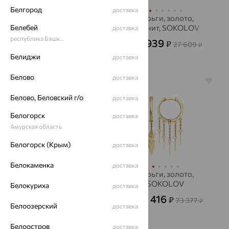
Белгород
доставка
Серьги, золото,
Серьги, золото,
Белебей
султанит, ЮЗ
фианит, SOKOLOV
доставка
АЛЕКСАНДРА
республика Башкортостан
9 939
59 981
₽
₽
27 609
199 938
от
₽
₽
Белиджи
доставка
Белово
доставка
64%
64%
Белово, Беловский г/о
доставка
Белогорск
доставка
Амурская область
Белогорск (Крым)
доставка
Белокаменка
доставка
Серьги, золото,
Серьги, золото,
фианит, SOKOLOV
SOKOLOV
Белокуриха
доставка
20 784
26 416
₽
₽
57 734
73 377
от
₽
от
₽
Белоозерский
доставка
Белоостров
доставка