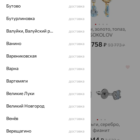
Бутово
доставка
Бутурлиновка
доставка
Серьги, золото, агат/
Серьги, золото, топаз,
Валуйки, Валуйский район
доставка
друза агата,
SOKOLOV
SOKOLOV
33 758
Ванино
18 994
доставка
₽
₽
93 773
52 761
от
₽
от
₽
Варениковская
доставка
64%
64%
Варна
доставка
Вартемяги
доставка
Великие Луки
доставка
Великий Новгород
доставка
Венёв
доставка
Серьги, серебро,
Серьги, серебро,
хризолит
фианит
Верещагино
доставка
11 367
944
₽
₽