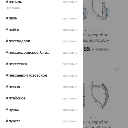
Алатырь
доставка
Чувашия
Алдан
доставка
Алейск
доставка
Серьги, золото,
Серьги, серебро,
бриллиант
топаз, SOKOLOV
Александров
доставка
99 928
2 985
₽
₽
277 578
8 293
₽
₽
Александровское, Ставропольский край
доставка
Алексеевка
доставка
64%
64%
Алексеево-Лозовское
доставка
Алексин
доставка
Алтайское
доставка
Алупка
доставка
Алушта
доставка
Серьги, золото,
Серьги, серебро,
гранат, SOKOLOV
фианит, SOKOLOV