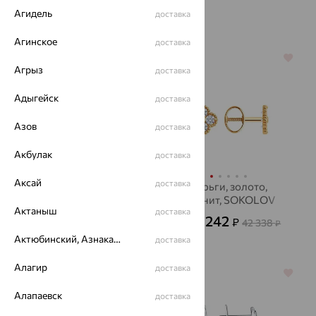
золотые
серебряные
Агидель
доставка
Агинское
доставка
64%
64%
Агрыз
доставка
Адыгейск
доставка
Азов
доставка
Акбулак
доставка
Аксай
доставка
Серьги, золото,
Серьги, золото,
SOKOLOV
фианит, SOKOLOV
Актаныш
доставка
23 304
15 242
₽
₽
64 732
42 338
от
₽
от
₽
Актюбинский, Азнакаевский район
доставка
Алагир
доставка
64%
64%
Алапаевск
доставка