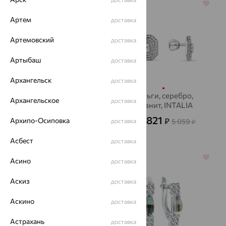
64%
64%
Артем
доставка
Артемовский
доставка
Артыбаш
доставка
Архангельск
доставка
Серьги, серебро,
Серьги, серебро,
Архангельское
доставка
гранат, INTALIA
фианит, INTALIA
1 578
1 821
Архипо-Осиповка
₽
₽
4 384
доставка
5 059
₽
от
₽
Асбест
доставка
64%
64%
Асино
доставка
Аскиз
доставка
Аскино
доставка
Астрахань
доставка