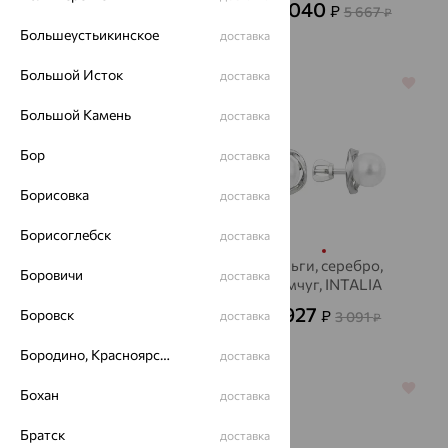
1 864
2 040
₽
₽
5 178
5 667
от
₽
от
₽
Большеустьикинское
доставка
Большой Исток
доставка
70%
70%
Большой Камень
доставка
Бор
доставка
Борисовка
доставка
Борисоглебск
доставка
Серьги, серебро,
Серьги, серебро,
Боровичи
доставка
аметист, INTALIA
жемчуг, INTALIA
2 079
927
Боровск
₽
₽
6 929
доставка
3 091
₽
от
₽
Бородино, Красноярский край
доставка
64%
64%
Бохан
доставка
Братск
доставка