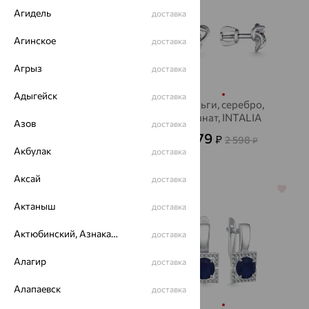
Агидель
доставка
Агинское
доставка
Агрыз
доставка
Адыгейск
доставка
Серьги, серебро,
Серьги, серебро,
фианит, INTALIA
гранат, INTALIA
Азов
доставка
1 507
779
₽
₽
4 186
2 598
от
₽
₽
Акбулак
доставка
Аксай
доставка
64%
64%
Актаныш
доставка
Актюбинский, Азнакаевский район
доставка
Алагир
доставка
Алапаевск
доставка