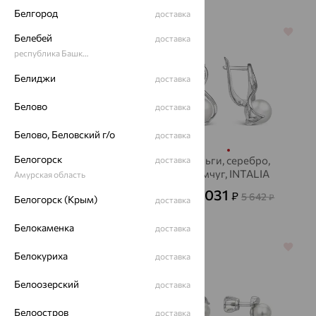
Белгород
доставка
64%
64%
Белебей
доставка
республика Башкортостан
Белиджи
доставка
Белово
доставка
Белово, Беловский г/о
доставка
Белогорск
Серьги, серебро,
Серьги, серебро,
доставка
опал, INTALIA
жемчуг, INTALIA
Амурская область
4 421
2 031
₽
₽
12 281
5 642
от
₽
от
₽
Белогорск (Крым)
доставка
Белокаменка
доставка
64%
70%
Белокуриха
доставка
Белоозерский
доставка
Белоостров
доставка