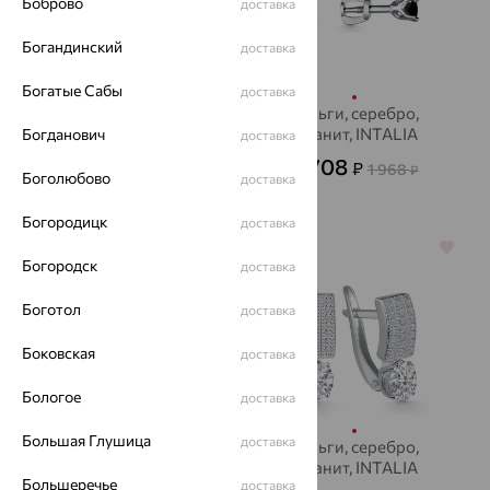
Боброво
доставка
Богандинский
доставка
Богатые Сабы
доставка
Серьги, серебро,
Серьги, серебро,
аметист, INTALIA
фианит, INTALIA
Богданович
доставка
1 366
708
₽
₽
4 553
1 968
от
₽
от
₽
Боголюбово
доставка
Богородицк
доставка
64%
64%
Богородск
доставка
Боготол
доставка
Боковская
доставка
Бологое
доставка
Большая Глушица
доставка
Серьги, серебро,
Серьги, серебро,
топаз, INTALIA
фианит, INTALIA
Большеречье
доставка