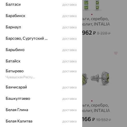
Балтаси
доставка
Барабинск
доставка
Серьги, серебро,
Серьги, серебро,
янтарь, INTALIA
хризолит, INTALIA
Барнаул
доставка
2 701
2 962
₽
₽
7 502
8 228
от
₽
от
₽
Барсово, Сургутский район
доставка
Барыбино
доставка
70%
70%
Батайск
доставка
Батырево
доставка
Чувашская Республика - Чувашия
Бахчисарай
доставка
Башкултаево
доставка
Серьги, серебро,
Серьги, серебро,
Белая Глина
жемчуг, INTALIA
доставка
хризолит, INTALIA
1 598
3 166
₽
₽
5 326
10 552
от
₽
от
₽
Белая Калитва
доставка