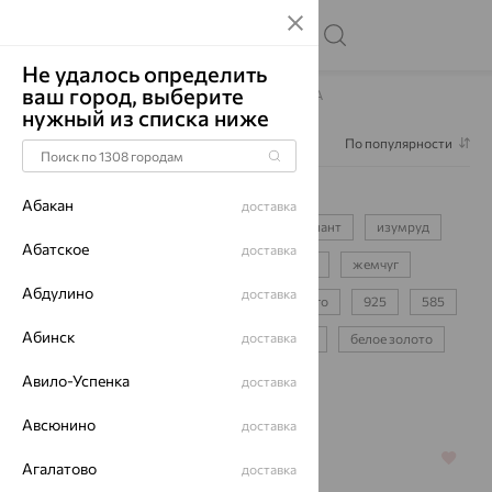
Не удалось определить
ваш город, выберите
Главная
Каталог
Серьги
Серьги INTALIA
нужный из списка ниже
Фильтр
1
По популярности
Серьги INTALIA
611
Абакан
доставка
серьги-цепочки
для девочки
бриллиант
изумруд
Абатское
доставка
сапфир
фианит
аметист
топаз
жемчуг
Абдулино
доставка
протяжки
пусеты
детские
конго
925
585
Абинск
доставка
750
красное золото
желтое золото
белое золото
золотые
серебряные
Авило-Успенка
доставка
Авсюнино
доставка
64%
70%
Агалатово
доставка