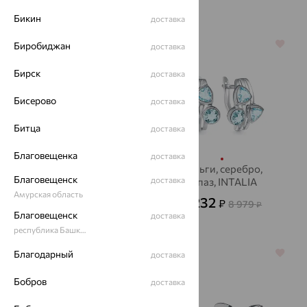
Бикин
доставка
64%
64%
Биробиджан
доставка
Бирск
доставка
Бисерово
доставка
Битца
доставка
Благовещенка
доставка
Серьги, серебро,
Серьги, серебро,
Благовещенск
доставка
гранат, INTALIA
топаз, INTALIA
Амурская область
3 433
3 232
₽
₽
9 536
8 979
от
₽
₽
Благовещенск
доставка
республика Башкортостан
Благодарный
70%
64%
доставка
Бобров
доставка