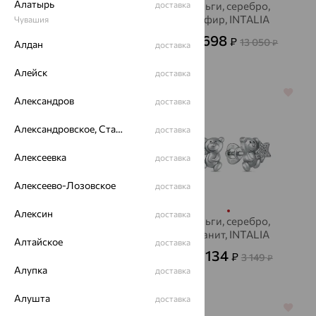
Алатырь
Серьги, серебро,
доставка
Серьги, серебро,
сапфир, INTALIA
сапфир, INTALIA
Чувашия
3 943
4 698
₽
₽
10 954
13 050
от
₽
от
₽
Алдан
доставка
Алейск
доставка
64%
64%
Александров
доставка
Александровское, Ставропольский край
доставка
Алексеевка
доставка
Алексеево-Лозовское
доставка
Алексин
доставка
Серьги, серебро,
Серьги, серебро,
сапфир, INTALIA
фианит, INTALIA
Алтайское
доставка
1 913
1 134
₽
₽
5 315
3 149
₽
от
₽
Алупка
доставка
Алушта
доставка
64%
64%