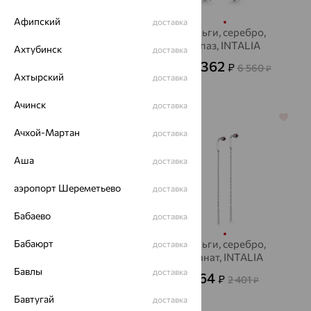
Афипский
доставка
Серьги, серебро,
Серьги, серебро,
топаз, INTALIA
топаз, INTALIA
Ахтубинск
доставка
3 366
2 362
₽
₽
9 349
6 560
от
₽
от
₽
Ахтырский
доставка
Ачинск
доставка
64%
64%
Ачхой-Мартан
доставка
Аша
доставка
аэропорт Шереметьево
доставка
Бабаево
доставка
Бабаюрт
Серьга, серебро,
Серьги, серебро,
доставка
фианит, INTALIA
гранат, INTALIA
Бавлы
доставка
280
864
₽
₽
778
2 401
₽
₽
Бавтугай
доставка