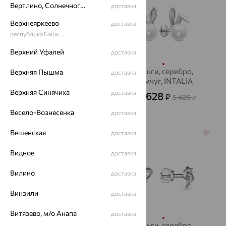
Вертлино, Солнечногорский район
доставка
Верхнеяркеево
доставка
республика Башкортостан
Верхний Уфалей
доставка
Серьги, серебро,
Серьги, серебро,
Верхняя Пышма
доставка
аметист, INTALIA
жемчуг, INTALIA
Верхняя Синячиха
доставка
4 386
1 628
₽
₽
12 182
5 426
от
₽
от
₽
Весело-Вознесенка
доставка
Вешенская
доставка
64%
70%
Видное
доставка
Вилино
доставка
Винзили
доставка
Витязево, м/о Анапа
доставка
Серьги, серебро,
Серьги, серебро,