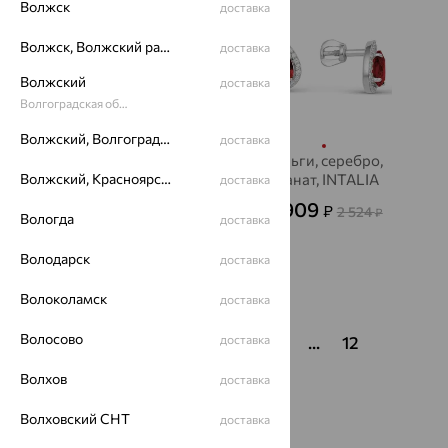
Волжск
доставка
Волжск, Волжский район
доставка
Волжский
доставка
Волгоградская область
Волжский, Волгоградская область
доставка
Серьги, серебро,
Серьги, серебро,
топаз, INTALIA
Волжский, Красноярский район
гранат, INTALIA
доставка
1 965
909
₽
₽
5 457
2 524
от
₽
от
₽
Вологда
доставка
Володарск
доставка
Показать ещё
Волоколамск
доставка
Волосово
1
2
3
4
доставка
5
6
...
12
Волхов
доставка
Волховский СНТ
доставка
Популярные товары