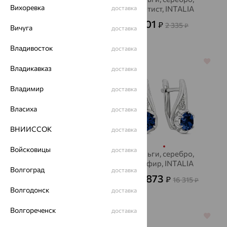
Вихоревка
хризолит, INTALIA
доставка
аметист, INTALIA
833
701
₽
₽
2 314
2 335
от
₽
₽
Вичуга
доставка
Владивосток
доставка
64%
64%
Владикавказ
доставка
Владимир
доставка
Власиха
доставка
ВНИИССОК
доставка
Войсковицы
доставка
Серьги, серебро,
Серьги, серебро,
хризолит, INTALIA
сапфир, INTALIA
Волгоград
доставка
7 680
5 873
₽
₽
21 334
16 315
от
₽
от
₽
Волгодонск
доставка
Волгореченск
доставка
64%
64%