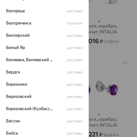
Белорецк
доставка
Белореченск
1 магазин
Серьги, серебро,
Серьги, серебро,
топаз "лондон",
жемчуг, INTALIA
Белоярский
доставка
INTALIA
1 016
5 154
₽
₽
3 387
14 316
от
₽
от
₽
Белый Яр
доставка
Беляевка, Беляевский р-он
доставка
64%
70%
Бердск
доставка
Березники
доставка
Березовский
доставка
Березовский (Кузбасс), Берёзовский г/о
доставка
Пусеты, серебро,
Серьги, серебро,
Беслан
доставка
топаз, INTALIA
аметист, INTALIA
Бийск
2 623
1 221
доставка
₽
₽
7 285
4 069
от
₽
от
₽