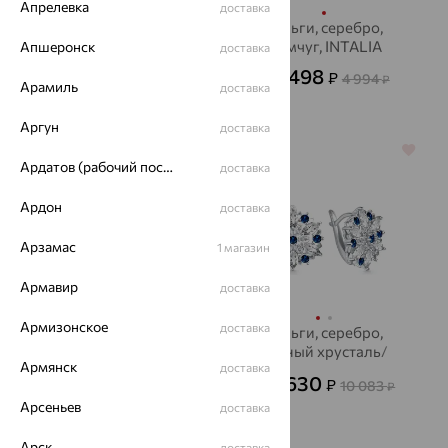
Апрелевка
доставка
Серьги, серебро,
Серьги, серебро,
фианит, INTALIA
жемчуг, INTALIA
Апшеронск
доставка
1 384
1 498
₽
₽
4 613
4 994
от
₽
от
₽
Арамиль
доставка
Аргун
доставка
64%
64%
Ардатов (рабочий поселок)
доставка
Ардон
доставка
Арзамас
1 магазин
Армавир
доставка
Армизонское
доставка
Серьги, серебро,
Серьги, серебро,
гранат, INTALIA
горный хрусталь/
Армянск
доставка
хрусталь, INTALIA
6 377
3 630
₽
₽
17 713
10 083
от
₽
от
₽
Арсеньев
доставка
Арск
доставка