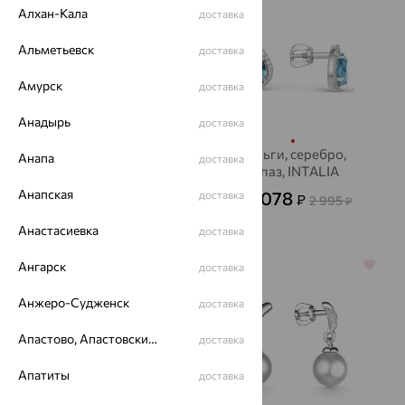
Алхан-Кала
доставка
Альметьевск
доставка
Амурск
доставка
Анадырь
доставка
Серьги, серебро,
Серьги, серебро,
Анапа
доставка
жемчуг, INTALIA
топаз, INTALIA
Анапская
817
1 078
доставка
₽
₽
2 269
2 995
от
₽
от
₽
Анастасиевка
доставка
Ангарск
70%
70%
доставка
Анжеро-Судженск
доставка
Апастово, Апастовский район
доставка
Апатиты
доставка