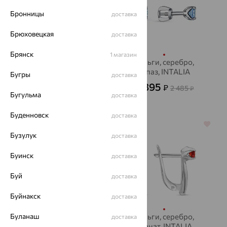
Бронницы
доставка
Брюховецкая
доставка
Брянск
1 магазин
Серьги, серебро,
Серьги, серебро,
гранат, INTALIA
топаз, INTALIA
Бугры
доставка
4 530
895
₽
₽
12 584
2 485
от
₽
от
₽
Бугульма
доставка
Буденновск
доставка
64%
70%
Бузулук
доставка
Буинск
доставка
Буй
доставка
Буйнакск
доставка
Буланаш
Серьги, серебро,
Серьги, серебро,
доставка
топаз "лондон",
гранат, INTALIA