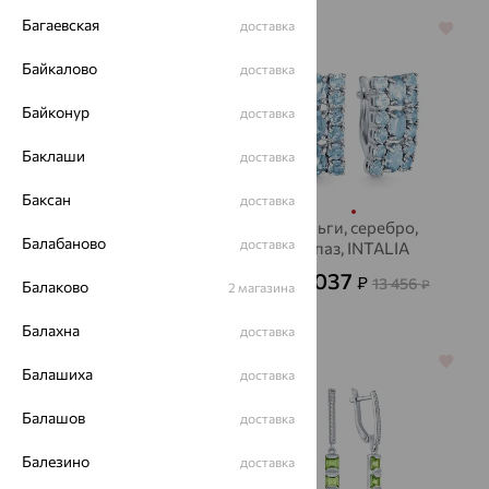
Багаевская
доставка
64%
70%
Байкалово
доставка
Байконур
доставка
Баклаши
доставка
Баксан
доставка
Серьги, серебро,
Серьги, серебро,
Балабаново
доставка
гранат, INTALIA
топаз, INTALIA
3 476
4 037
₽
₽
9 656
13 456
от
₽
от
₽
Балаково
2 магазина
Балахна
доставка
64%
64%
Балашиха
доставка
Балашов
доставка
Балезино
доставка