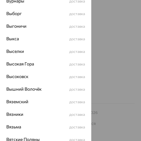
Вурнары
доставка
Доставка
Выборг
доставка
Покупателям
Выгоничи
доставка
О нас
Выкса
доставка
Магазины и доставка
г. Липецк
ул. Зегеля, 27/2
Выселки
доставка
еще 3
Высокая Гора
доставка
Другие города
8 (800) 250-02-30
Высоковск
доставка
Заказать звонок
Вышний Волочёк
доставка
Вяземский
доставка
© ООО «Ювелирный дом «Кристалл»,
2009
– 2026
Вязники
доставка
Архив акций
Архив изделий
Карта сайта
На информационном ресурсе применяются
Вязьма
доставка
рекомендательные технологии
ОГРН 1044800168379
Вятские Поляны
доставка