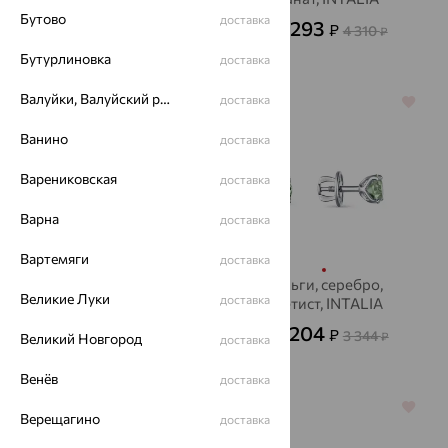
INTALIA
Бутово
доставка
1 293
794
₽
₽
4 310
2 206
от
₽
от
₽
Бутурлиновка
доставка
Валуйки, Валуйский район
доставка
64%
64%
Ванино
доставка
Варениковская
доставка
Варна
доставка
Вартемяги
доставка
Серьги, серебро,
Серьги, серебро,
Великие Луки
доставка
гранат, INTALIA
аметист, INTALIA
3 721
1 204
₽
₽
10 337
3 344
от
₽
от
₽
Великий Новгород
доставка
Венёв
доставка
64%
70%
Верещагино
доставка