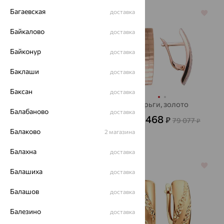
Багаевская
доставка
64%
64%
Байкалово
доставка
Байконур
доставка
Баклаши
доставка
Баксан
доставка
Серьги, золото,
Серьги, золото
Балабаново
доставка
SOKOLOV
28 468
₽
79 077
от
₽
36 908
₽
от
Балаково
2 магазина
102 521
₽
Балахна
доставка
64%
64%
Балашиха
доставка
Балашов
доставка
Балезино
доставка