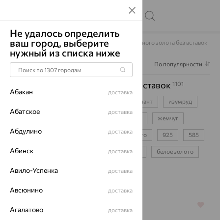
Не удалось определить
ваш город, выберите
Главная
Каталог
Серьги
Серьги из красного золота без вставок
нужный из списка ниже
Фильтр
2
По популярности
Серьги из красного золота без вставок
1101
Абакан
доставка
серьги-цепочки
для девочки
бриллиант
изумруд
Абатское
доставка
сапфир
фианит
аметист
топаз
жемчуг
Абдулино
доставка
протяжки
пусеты
детские
конго
925
585
Абинск
доставка
750
красное золото
желтое золото
белое золото
золотые
серебряные
Авило-Успенка
доставка
Авсюнино
доставка
64%
64%
Агалатово
доставка