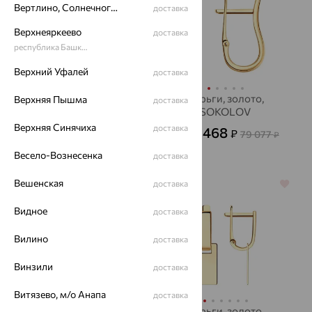
Вертлино, Солнечногорский район
доставка
Верхнеяркеево
доставка
республика Башкортостан
Верхний Уфалей
доставка
Серьга, золото,
Серьги, золото,
Верхняя Пышма
доставка
SOKOLOV
SOKOLOV
Верхняя Синячиха
доставка
3 653
28 468
₽
₽
10 147
79 077
от
₽
от
₽
Весело-Вознесенка
доставка
Вешенская
доставка
64%
64%
Видное
доставка
Вилино
доставка
Винзили
доставка
Витязево, м/о Анапа
доставка
Серьги, золото,
Серьги, золото,