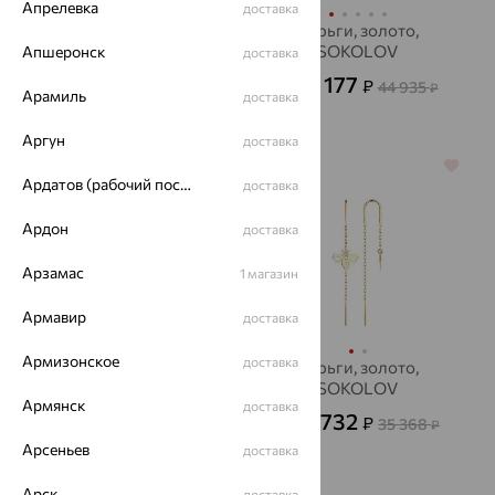
Апрелевка
доставка
Серьги, золото,
Серьги, золото,
SOKOLOV
SOKOLOV
Апшеронск
доставка
19 147
16 177
₽
₽
53 185
44 935
от
₽
от
₽
Арамиль
доставка
Аргун
доставка
64%
64%
Ардатов (рабочий поселок)
доставка
Ардон
доставка
Арзамас
1 магазин
Армавир
доставка
Армизонское
доставка
Серьги, золото,
Серьги, золото,
SOKOLOV
SOKOLOV
Армянск
доставка
39 032
12 732
₽
₽
35 368
от
от
₽
Арсеньев
108 422
доставка
₽
Арск
доставка