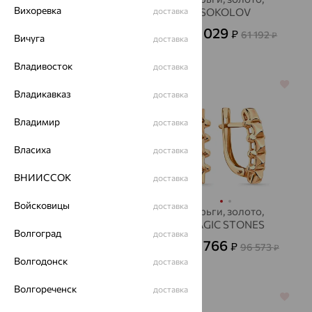
Вихоревка
SOKOLOV
доставка
SOKOLOV
33 129
22 029
₽
₽
92 024
61 192
от
₽
от
₽
Вичуга
доставка
Владивосток
доставка
64%
64%
Владикавказ
доставка
Владимир
доставка
Власиха
доставка
ВНИИССОК
доставка
Войсковицы
доставка
Серьги, золото
Серьги, золото,
MAGIC STONES
15 116
₽
Волгоград
41 988
доставка
от
₽
34 766
₽
96 573
от
₽
Волгодонск
доставка
Волгореченск
доставка
64%
64%