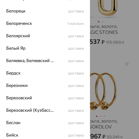
Белорецк
доставка
Белореченск
1 магазин
Серьги, золото,
Серьги, золото,
SOKOLOV
MAGIC STONES
Белоярский
доставка
40 056
41 537
₽
₽
115 380
от
от
₽
Белый Яр
доставка
111 268
₽
Беляевка, Беляевский р-он
доставка
64%
64%
Бердск
доставка
Березники
доставка
Березовский
доставка
Березовский (Кузбасс), Берёзовский г/о
доставка
Серьги, золото,
Серьги, золото,
Беслан
доставка
DINASTIA
SOKOLOV
Бийск
14 738
11 967
доставка
₽
₽
40 938
33 241
от
₽
от
₽