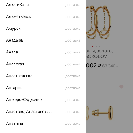
Алхан-Кала
доставка
Альметьевск
доставка
Амурск
доставка
Анадырь
доставка
Серьги, золото,
Серьги, золото,
Анапа
доставка
SOKOLOV
SOKOLOV
Анапская
34 010
19 002
доставка
₽
₽
94 473
63 340
от
₽
от
₽
Анастасиевка
доставка
Ангарск
64%
64%
доставка
Анжеро-Судженск
доставка
Апастово, Апастовский район
доставка
Апатиты
доставка