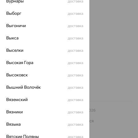
Вурнары
доставка
Магазины
Выборг
доставка
Покупателям
Выгоничи
доставка
О нас
Выкса
доставка
Магазины и доставка
г. Липецк
ул. Зегеля, 27/2
Выселки
доставка
еще 3
Высокая Гора
доставка
Другие города
8 (800) 250-02-30
Высоковск
доставка
Заказать звонок
Вышний Волочёк
доставка
Вяземский
доставка
© ООО «Ювелирный дом «Кристалл»,
2009
– 2026
Вязники
доставка
Архив акций
Архив изделий
Карта сайта
На информационном ресурсе применяются
Вязьма
доставка
рекомендательные технологии
ОГРН 1044800168379
Вятские Поляны
доставка