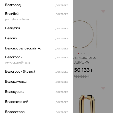
Белгород
доставка
64%
64%
Белебей
доставка
республика Башкортостан
Белиджи
доставка
Белово
доставка
Белово, Беловский г/о
доставка
Белогорск
Серьги, золото,
Серьги, золото,
доставка
SOKOLOV
АВРОРА
Амурская область
28 594
50 133
₽
₽
79 428
от
₽
от
Белогорск (Крым)
доставка
139 259
₽
Белокаменка
доставка
64%
64%
Белокуриха
доставка
Белоозерский
доставка
Белоостров
доставка