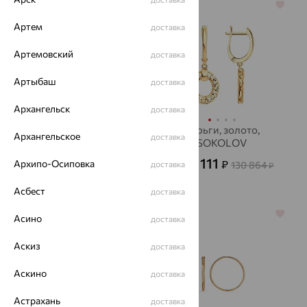
64%
64%
Артем
доставка
Артемовский
доставка
Артыбаш
доставка
Архангельск
доставка
Серьги, золото,
Серьги, золото,
Архангельское
доставка
SOKOLOV
SOKOLOV
45 347
47 111
Архипо-Осиповка
₽
₽
доставка
130 864
от
от
₽
125 964
₽
Асбест
доставка
64%
64%
Асино
доставка
Аскиз
доставка
Аскино
доставка
Астрахань
доставка