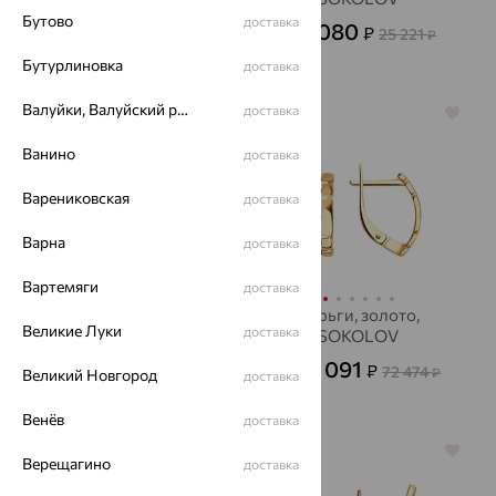
Бутово
доставка
10 959
9 080
₽
₽
30 441
25 221
от
₽
от
₽
Бутурлиновка
доставка
Валуйки, Валуйский район
доставка
64%
64%
Ванино
доставка
Варениковская
доставка
Варна
доставка
Вартемяги
доставка
Серьги, золото,
Серьги, золото,
Великие Луки
доставка
SOKOLOV
SOKOLOV
29 829
26 091
₽
₽
82 859
72 474
от
₽
от
₽
Великий Новгород
доставка
Венёв
доставка
64%
64%
Верещагино
доставка