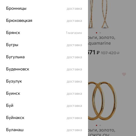
Бронницы
доставка
Брюховецкая
доставка
Брянск
1 магазин
Серьги, золото,
Серьги, золото,
EFREMOV
Aquamarine
Бугры
доставка
23 482
38 671
₽
₽
65 227
107 420
от
₽
₽
Бугульма
доставка
Буденновск
доставка
64%
64%
Бузулук
доставка
Буинск
доставка
Буй
доставка
Буйнакск
доставка
Буланаш
Серьги, золото,
Серьги, золото,
доставка
SOKOLOV
SOKOLOV