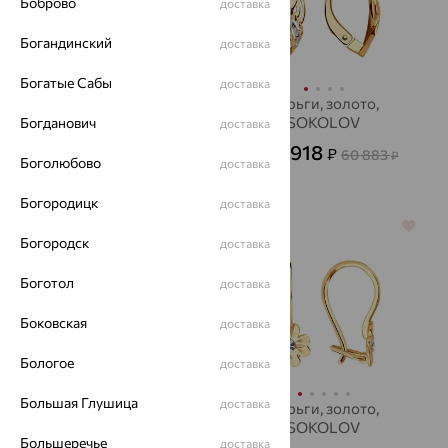
Боброво
доставка
Богандинский
доставка
Богатые Сабы
доставка
Серьги, золото,
Серьги, золото,
SOKOLOV
SOKOLOV
Богданович
доставка
24 059
21 918
₽
₽
66 831
60 883
от
₽
от
₽
Боголюбово
доставка
Богородицк
доставка
64%
64%
Богородск
доставка
Боготол
доставка
Боковская
доставка
Бологое
доставка
Большая Глушица
доставка
Серьги, золото,
Серьги, золото,
SOKOLOV
SOKOLOV
Большеречье
доставка