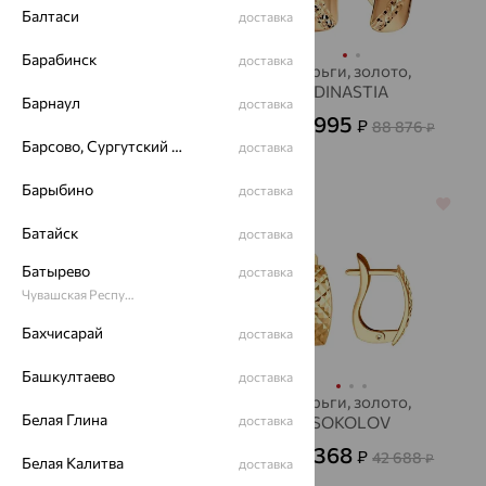
Балтаси
доставка
Барабинск
доставка
Серьги, золото,
Серьги, золото,
SOKOLOV
DINASTIA
Барнаул
доставка
7 723
31 995
₽
₽
21 453
88 876
от
₽
от
₽
Барсово, Сургутский район
доставка
Барыбино
доставка
64%
64%
Батайск
доставка
Батырево
доставка
Чувашская Республика - Чувашия
Бахчисарай
доставка
Башкултаево
доставка
Серьги, золото,
Серьги, золото,
Белая Глина
SOKOLOV
доставка
SOKOLOV
76 839
15 368
₽
₽
213 441
42 688
от
₽
от
₽
Белая Калитва
доставка