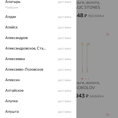
Алатырь
Серьги, золото,
доставка
Серьги, золото,
SOKOLOV
MAGIC STONES
Чувашия
10 581
58 548
₽
₽
29 391
162 634
от
₽
₽
Алдан
доставка
Алейск
доставка
64%
64%
Александров
доставка
Александровское, Ставропольский край
доставка
Алексеевка
доставка
Алексеево-Лозовское
доставка
Алексин
доставка
Серьги, золото,
Серьги, золото,
SOKOLOV
SOKOLOV
Алтайское
доставка
24 032
8 943
₽
₽
66 755
24 843
от
₽
от
₽
Алупка
доставка
Алушта
доставка
64%
70%