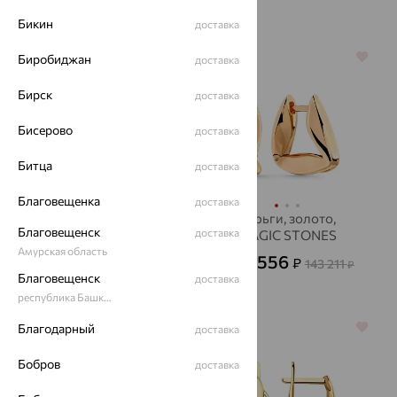
Бикин
доставка
64%
64%
Биробиджан
доставка
Бирск
доставка
Бисерово
доставка
Битца
доставка
Благовещенка
доставка
Серьги, золото,
Серьги, золото,
Благовещенск
доставка
MAGIC STONES
MAGIC STONES
Амурская область
42 059
51 556
₽
₽
143 211
от
от
₽
Благовещенск
доставка
116 830
₽
республика Башкортостан
Благодарный
64%
64%
доставка
Бобров
доставка