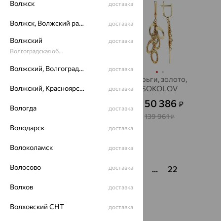
Волжск
доставка
Волжск, Волжский район
доставка
Волжский
доставка
Волгоградская область
Волжский, Волгоградская область
доставка
Серьга, золото,
Серьги, золото,
SOKOLOV
Волжский, Красноярский район
SOKOLOV
доставка
5 165
50 386
₽
₽
14 346
от
₽
от
Вологда
доставка
139 961
₽
Володарск
доставка
Показать ещё
Волоколамск
доставка
Волосово
1
2
3
4
доставка
5
6
...
22
Волхов
доставка
Волховский СНТ
доставка
Популярные товары