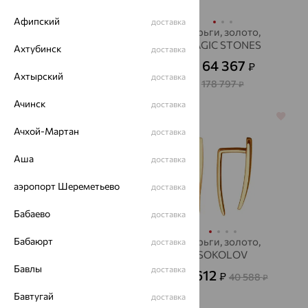
Афипский
доставка
Серьги, золото,
Серьги, золото,
SOKOLOV
MAGIC STONES
Ахтубинск
доставка
18 055
64 367
₽
₽
50 152
₽
от
Ахтырский
доставка
178 797
₽
Ачинск
доставка
64%
64%
Ачхой-Мартан
доставка
Аша
доставка
аэропорт Шереметьево
доставка
Бабаево
доставка
Бабаюрт
Серьги, золото,
Серьги, золото,
доставка
SOKOLOV
SOKOLOV
Бавлы
доставка
15 237
14 612
₽
₽
42 325
40 588
от
₽
₽
Бавтугай
доставка