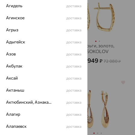
Агидель
доставка
Агинское
доставка
Агрыз
доставка
Адыгейск
доставка
Серьги, золото,
Серьги, золото,
SOKOLOV
SOKOLOV
Азов
доставка
11 589
25 949
₽
₽
32 191
72 080
от
₽
от
₽
Акбулак
доставка
Аксай
доставка
64%
64%
Актаныш
доставка
Актюбинский, Азнакаевский район
доставка
Алагир
доставка
Алапаевск
доставка