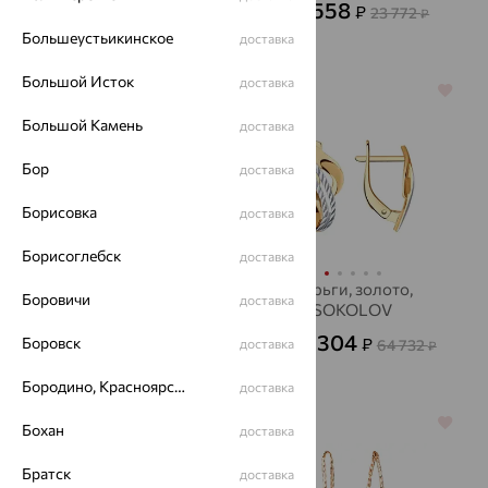
14 990
8 558
₽
₽
41 638
23 772
от
₽
от
₽
Большеустьикинское
доставка
Большой Исток
доставка
64%
64%
Большой Камень
доставка
Бор
доставка
Борисовка
доставка
Борисоглебск
доставка
Серьги, золото,
Серьги, золото,
Боровичи
доставка
SOKOLOV
SOKOLOV
30 484
23 304
Боровск
₽
₽
84 677
доставка
64 732
от
₽
от
₽
Бородино, Красноярский край
доставка
64%
64%
Бохан
доставка
Братск
доставка