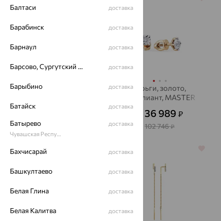
Балтаси
доставка
Барабинск
доставка
Барнаул
доставка
Барсово, Сургутский район
доставка
Барыбино
доставка
Серьги, золото,
серьги, золото,
фианит, SOKOLOV
бриллиант, MASTER
Батайск
BRILLIANT
доставка
8 943
36 989
₽
₽
24 843
от
₽
от
Батырево
доставка
102 746
₽
Чувашская Республика - Чувашия
70%
64%
Бахчисарай
доставка
Башкултаево
доставка
Белая Глина
доставка
Белая Калитва
доставка