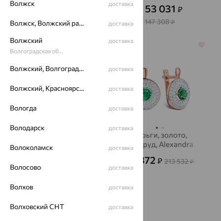
Волжск
доставка
58 699
53 031
₽
₽
163 053
₽
от
147 308
₽
Волжск, Волжский район
доставка
Волжский
доставка
64%
64%
Волгоградская область
Волжский, Волгоградская область
доставка
Волжский, Красноярский район
доставка
Вологда
доставка
Володарск
доставка
Серьги, золото,
Серьги, золото,
раухтопаз, EFREMOV
изумруд, Alexandra
Волоколамск
доставка
Gr
23 751
76 872
₽
₽
65 976
213 532
от
₽
₽
Волосово
доставка
Волхов
доставка
Показать ещё
Волховский СНТ
доставка