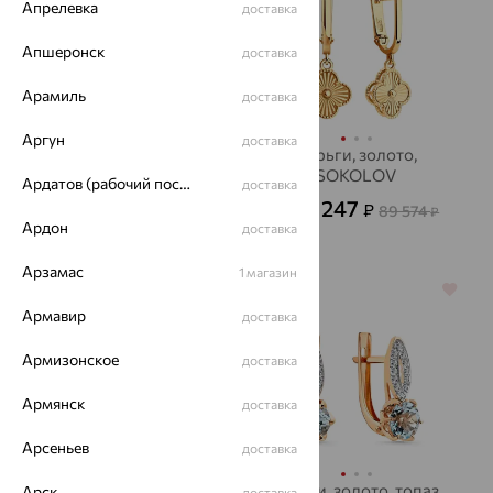
Апрелевка
доставка
Апшеронск
доставка
Арамиль
доставка
Аргун
доставка
Серьги, золото,
Серьги, золото,
фианит, SOKOLOV
SOKOLOV
Ардатов (рабочий поселок)
доставка
17 356
32 247
₽
₽
48 212
89 574
₽
от
₽
Ардон
доставка
Арзамас
1 магазин
64%
64%
Армавир
доставка
Армизонское
доставка
Армянск
доставка
Арсеньев
доставка
серьги, золото,
Серьги, золото, топаз,
Арск
доставка