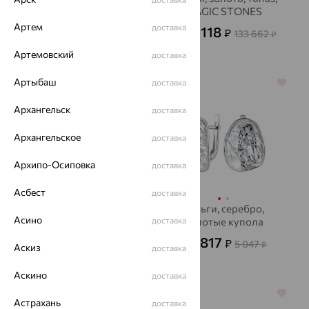
бриллиант
MAGIC STONES
Артем
доставка
133 253
48 118
₽
₽
370 147
133 662
₽
от
₽
Артемовский
доставка
Артыбаш
доставка
64%
64%
Архангельск
доставка
Архангельское
доставка
Архипо-Осиповка
доставка
Асбест
доставка
Серьги, золото,
Серьги, серебро,
Асино
АВРОРА
доставка
Золотые купола
17 220
1 817
₽
₽
47 834
5 047
от
₽
от
₽
Аскиз
доставка
Аскино
доставка
70%
64%
Астрахань
доставка