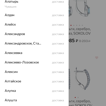
Алатырь
доставка
Чувашия
Алдан
доставка
Алейск
доставка
Серьги, золото,
Серьги, серебро,
бриллиант
топаз, SOKOLOV
Александров
доставка
99 928
2 985
₽
₽
277 578
8 293
₽
₽
Александровское, Ставропольский край
доставка
Алексеевка
доставка
64%
64%
Алексеево-Лозовское
доставка
Алексин
доставка
Алтайское
доставка
Алупка
доставка
Алушта
доставка
Серьги, золото,
Серьги, серебро,
гранат, SOKOLOV
фианит, SOKOLOV