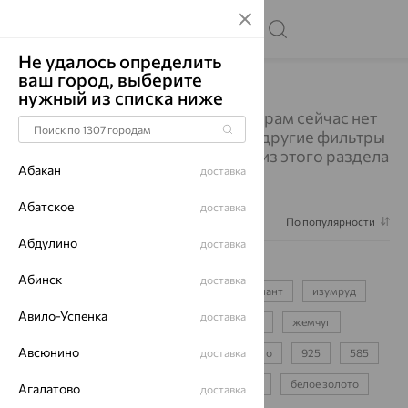
Не удалось определить
ваш город, выберите
Главная
Каталог
Серьги
Серьги
нужный из списка ниже
Изделий по выбранным фильтрам сейчас нет
в наличии. Вы можете выбрать другие фильтры
или посмотреть все украшения из этого раздела
Абакан
доставка
Абатское
доставка
Фильтр
1
По популярности
Абдулино
доставка
Серьги
16995
Абинск
доставка
серьги-цепочки
для девочки
бриллиант
изумруд
Авило-Успенка
доставка
сапфир
фианит
аметист
топаз
жемчуг
Авсюнино
протяжки
пусеты
детские
доставка
конго
925
585
750
красное золото
желтое золото
белое золото
Агалатово
доставка