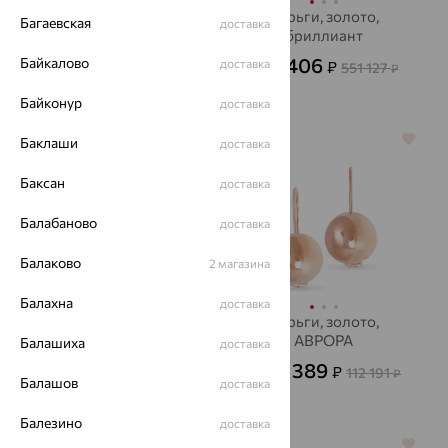
Серьги, золото
Серьги, золото,
Багаевская
доставка
бриллиант
31 481
₽
87 448
от
₽
198 406
Байкалово
доставка
₽
551 127
₽
Байконур
доставка
64%
64%
Баклаши
доставка
Баксан
доставка
Балабаново
доставка
Балаково
2 магазина
Балахна
доставка
серьги, золото,
Серьги, золото,
бриллиант, MASTER
АВРОРА
Балашиха
доставка
BRILLIANT
40 389
91 246
₽
₽
112 191
253 462
от
₽
₽
Балашов
доставка
Балезино
доставка
64%
64%