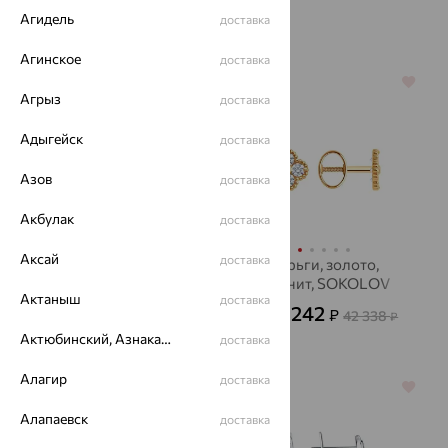
золотые
серебряные
Агидель
доставка
Агинское
доставка
64%
64%
Агрыз
доставка
Адыгейск
доставка
Азов
доставка
Акбулак
доставка
Аксай
доставка
Серьги, золото,
Серьги, золото,
SOKOLOV
фианит, SOKOLOV
Актаныш
доставка
23 304
15 242
₽
₽
64 732
42 338
от
₽
от
₽
Актюбинский, Азнакаевский район
доставка
Алагир
доставка
64%
64%
Алапаевск
доставка