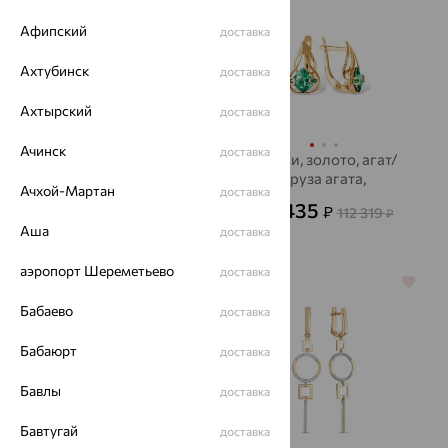
Афипский
доставка
Ахтубинск
доставка
Ахтырский
доставка
Ачинск
доставка
Серьги, серебро,
Серьги, золото, агат/
фианит
друза агата,
Ачхой-Мартан
доставка
EFREMOV
2 905
40 435
₽
₽
9 682
112 319
₽
₽
Аша
доставка
аэропорт Шереметьево
доставка
64%
64%
Бабаево
доставка
Бабаюрт
доставка
Бавлы
доставка
Бавтугай
доставка