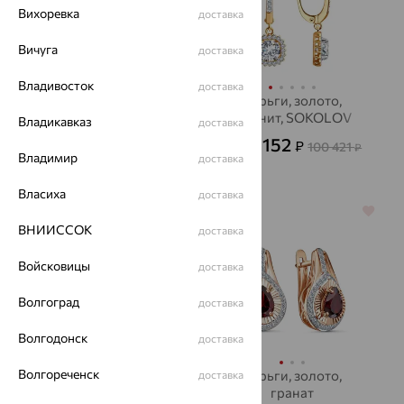
Вихоревка
доставка
Вичуга
доставка
Владивосток
доставка
серьги, серебро,
Серьги, золото,
сапфир, INCRUA
фианит, SOKOLOV
Владикавказ
доставка
8 910
36 152
₽
₽
24 750
100 421
от
₽
от
₽
Владимир
доставка
Власиха
доставка
64%
64%
ВНИИССОК
доставка
Войсковицы
доставка
Волгоград
доставка
Волгодонск
доставка
Волгореченск
Серьги, золото,
Серьги, золото,
доставка
аметист, SOKOLOV
гранат