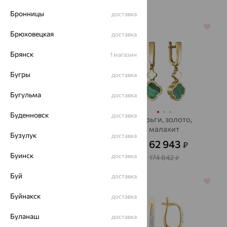
116 866
₽
Бронницы
доставка
64%
64%
Брюховецкая
доставка
Брянск
1 магазин
Бугры
доставка
Бугульма
доставка
Буденновск
доставка
Серьги, золото,
Серьги, золото,
фианит, SOKOLOV
малахит
Бузулук
доставка
12 219
62 943
₽
₽
33 941
от
₽
от
Буинск
доставка
174 842
₽
Буй
доставка
64%
64%
Буйнакск
доставка
Буланаш
доставка