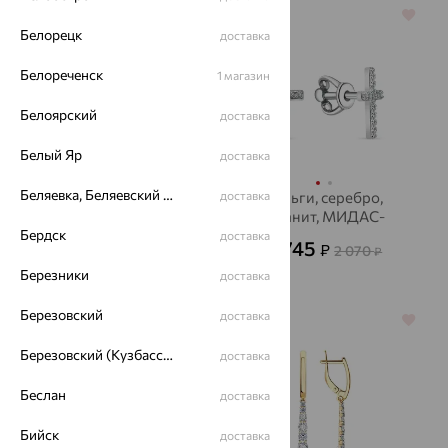
64%
64%
Белорецк
доставка
Белореченск
1 магазин
Белоярский
доставка
Белый Яр
доставка
Беляевка, Беляевский р-он
Серьги, золото,
доставка
Серьги, серебро,
фианит
фианит, МИДАС-
Бердск
ПЕРМЬ
доставка
43 519
745
₽
₽
2 070
от
от
₽
120 887
Березники
₽
доставка
Березовский
доставка
64%
64%
Березовский (Кузбасс), Берёзовский г/о
доставка
Беслан
доставка
Бийск
доставка