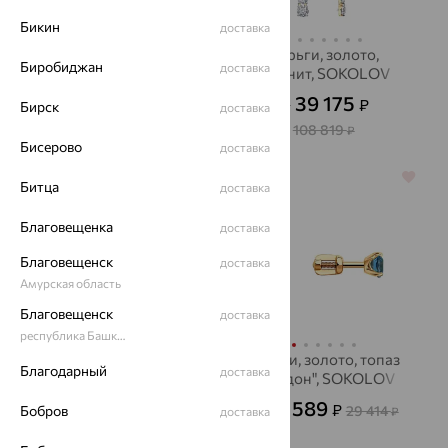
Бикин
доставка
серьги, серебро,
Серьги, золото,
Биробиджан
доставка
сапфир, INCRUA
фианит, SOKOLOV
13 464
39 175
₽
₽
37 400
Бирск
₽
от
доставка
108 819
₽
Бисерово
доставка
64%
64%
Битца
доставка
Благовещенка
доставка
Благовещенск
доставка
Амурская область
Благовещенск
доставка
республика Башкортостан
Серьги, золото,
Серьги, золото, топаз
Благодарный
доставка
фианит, SOKOLOV
"лондон", SOKOLOV
20 026
10 589
₽
₽
Бобров
55 629
29 414
от
₽
доставка
от
₽