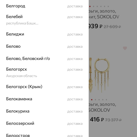
Белгород
доставка
Серьги, золото,
Серьги, золото,
Белебей
султанит, ЮЗ
фианит, SOKOLOV
доставка
АЛЕКСАНДРА
республика Башкортостан
9 939
59 981
₽
₽
27 609
199 938
от
₽
₽
Белиджи
доставка
Белово
доставка
64%
64%
Белово, Беловский г/о
доставка
Белогорск
доставка
Амурская область
Белогорск (Крым)
доставка
Белокаменка
доставка
Серьги, золото,
Серьги, золото,
фианит, SOKOLOV
SOKOLOV
Белокуриха
доставка
20 784
26 416
₽
₽
57 734
73 377
от
₽
от
₽
Белоозерский
доставка
Белоостров
доставка