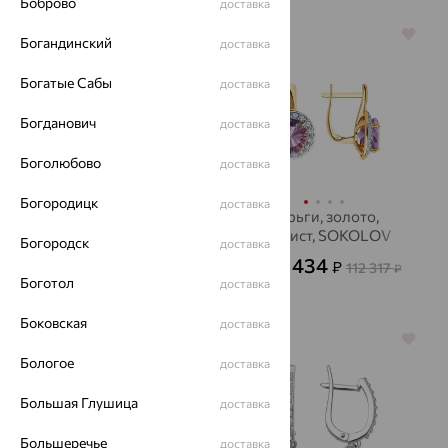
Боброво
доставка
64%
64%
Богандинский
доставка
Богатые Сабы
доставка
Богданович
доставка
Боголюбово
доставка
Богородицк
доставка
Серьги, золото,
Серьги, золото,
SOKOLOV
аметист, SOKOLOV
Богородск
доставка
21 666
40 434
₽
₽
60 183
112 317
от
₽
от
₽
Боготол
доставка
Боковская
доставка
64%
64%
Бологое
доставка
Большая Глушица
доставка
Большеречье
доставка