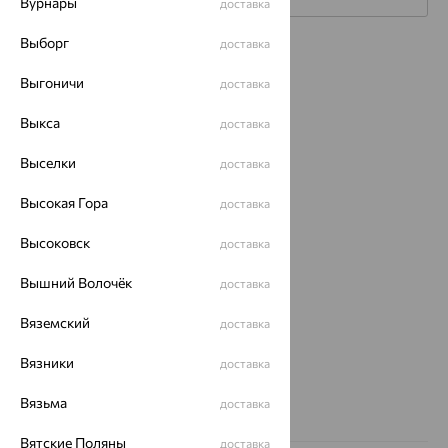
Вурнары
доставка
Выборг
доставка
Каталог
Выгоничи
доставка
Акции
Выкса
доставка
Магазины
Выселки
доставка
Покупателям
Высокая Гора
доставка
О нас
Высоковск
Магазины и доставка
г. Липецк
доставка
ул. Зегеля, 27/2
Вышний Волочёк
доставка
еще 3
Другие города
Вяземский
доставка
8 (800) 250-02-30
Заказать звонок
Вязники
доставка
Вязьма
доставка
Вятские Поляны
доставка