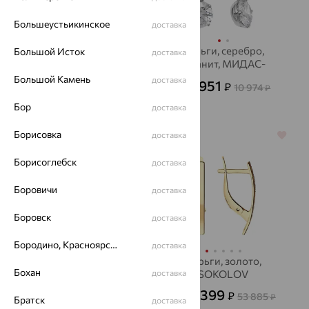
Большеустьикинское
доставка
Серьги, золото,
Серьги, серебро,
Большой Исток
доставка
фианит, SOKOLOV
фианит, МИДАС-
ПЕРМЬ
Большой Камень
доставка
9 727
3 951
₽
₽
27 020
10 974
от
₽
от
₽
Бор
доставка
Борисовка
доставка
64%
64%
Борисоглебск
доставка
Боровичи
доставка
Боровск
доставка
Бородино, Красноярский край
доставка
Серьги, золото,
Серьги, золото,
Бохан
SOKOLOV
доставка
SOKOLOV
42 072
19 399
₽
₽
53 885
от
от
₽
Братск
доставка