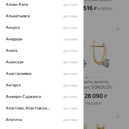
Алхан-Кала
доставка
49 126
2 516
₽
₽
136 461
6 989
₽
от
₽
Альметьевск
доставка
Амурск
доставка
64%
64%
Анадырь
доставка
Анапа
доставка
Анапская
доставка
Анастасиевка
доставка
Пусеты, золото,
Серьги, золото,
Ангарск
доставка
сапфир, Alexandra Gr
фианит, SOKOLOV
49 387
28 090
₽
₽
Анжеро-Судженск
от
доставка
от
137 186
78 028
₽
₽
Апастово, Апастовский район
доставка
64%
64%
Апатиты
доставка