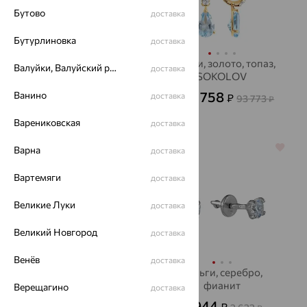
Бутово
доставка
Бутурлиновка
доставка
Серьги, золото, агат/
Серьги, золото, топаз,
Валуйки, Валуйский район
доставка
друза агата,
SOKOLOV
SOKOLOV
33 758
Ванино
18 994
доставка
₽
₽
93 773
52 761
от
₽
от
₽
Варениковская
доставка
64%
64%
Варна
доставка
Вартемяги
доставка
Великие Луки
доставка
Великий Новгород
доставка
Венёв
доставка
Серьги, серебро,
Серьги, серебро,
хризолит
фианит
Верещагино
доставка
11 367
944
₽
₽