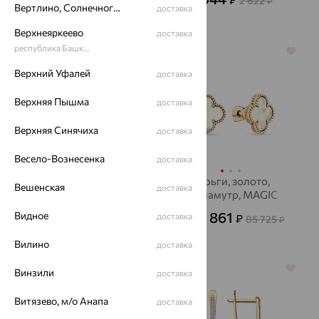
31 574
2 622
от
₽
от
₽
Вертлино, Солнечногорский район
доставка
Верхнеяркеево
доставка
республика Башкортостан
64%
64%
Верхний Уфалей
доставка
Верхняя Пышма
доставка
Верхняя Синячиха
доставка
Весело-Вознесенка
доставка
Серьги, золото,
Серьги, золото,
Вешенская
доставка
фианит, Золотые
перламутр, MAGIC
Узоры
STONES
18 895
30 861
Видное
доставка
₽
₽
52 485
85 725
от
₽
от
₽
Вилино
доставка
64%
64%
Винзили
доставка
Витязево, м/о Анапа
доставка