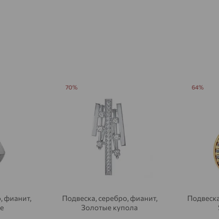
Агидель
доставка
Агинское
доставка
Агрыз
доставка
Адыгейск
доставка
Азов
доставка
70%
64%
Акбулак
доставка
Аксай
доставка
Актаныш
доставка
Актюбинский, Азнакаевский район
доставка
Алагир
доставка
Алапаевск
доставка
, фианит,
Подвеска, серебро, фианит,
Подвеска
e
Золотые купола
Алатырь
доставка