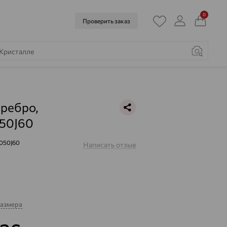
0
Проверить заказ
еребро,
50J60
050J60
Написать отзыв
размера