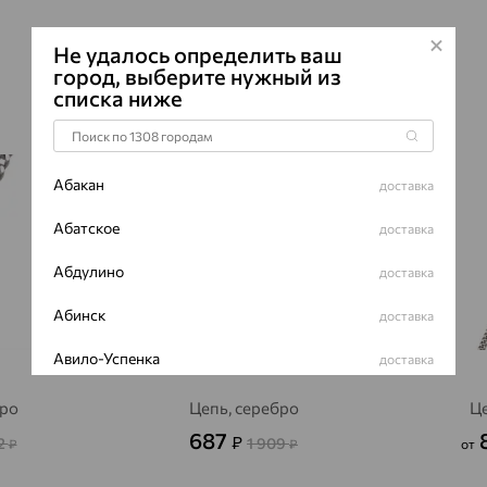
Не удалось определить ваш
город, выберите нужный из
списка ниже
64%
64%
Абакан
доставка
Абатское
доставка
Абдулино
доставка
Абинск
доставка
Авило-Успенка
доставка
Авсюнино
доставка
бро
Цепь, серебро
Це
687
₽
2
1 909
Агалатово
₽
₽
от
доставка