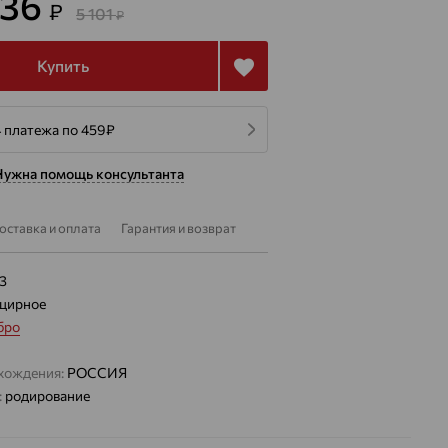
836
₽
5 101
₽
Купить
4 платежа по 459
₽
Нужна помощь консультанта
оставка и оплата
Гарантия и возврат
33
цирное
бро
хождения:
РОССИЯ
:
родирование