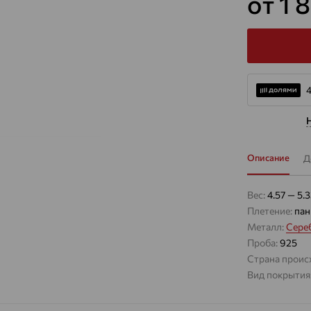
от 1 
Описание
Д
Вес:
4.57 — 5.
Плетение:
пан
Металл:
Сере
Проба:
925
Страна проис
Вид покрытия