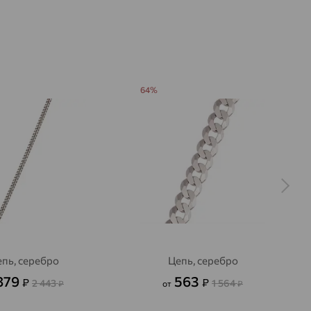
64%
пь, серебро
Цепь, серебро
879
563
₽
₽
2 443
1 564
₽
от
₽