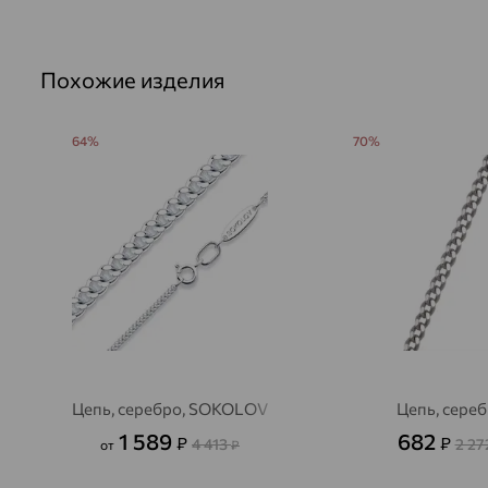
Похожие изделия
64%
70%
Цепь, серебро, SOKOLOV
Цепь, сере
1 589
682
₽
₽
4 413
2 27
от
₽