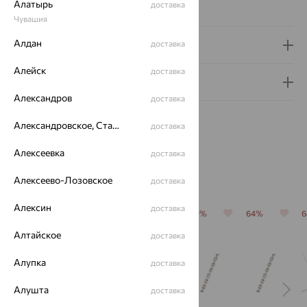
Алатырь
доставка
Новинка:
Да, Нет
Чувашия
Алдан
доставка
Доставка и оплата
Алейск
доставка
Гарантия и возврат
Александров
доставка
Александровское, Ставропольский край
доставка
Алексеевка
доставка
Похожие изделия
Алексеево-Лозовское
доставка
Алексин
доставка
64%
64%
64%
70%
64%
Алтайское
доставка
Алупка
доставка
Алушта
доставка