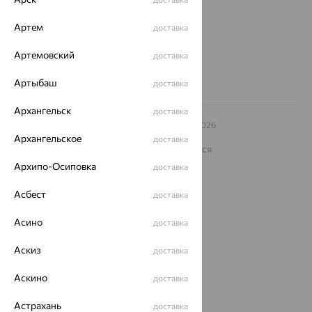
Другие города
Артем
доставка
8 (800) 250-02-30
Заказать звонок
Артемовский
доставка
Артыбаш
доставка
Архангельск
доставка
© ООО «Ювелирный дом «Кристалл»,
2009
– 2026
Архив акций
Архив изделий
Карта сайта
Архангельское
доставка
На информационном ресурсе применяются
рекомендательные технологии
Архипо-Осиповка
доставка
ОГРН 1044800168379
Политика конфеденциальности
Асбест
доставка
Разработка сайта —
CUBA
Асино
доставка
Аскиз
доставка
Аскино
доставка
Астрахань
доставка