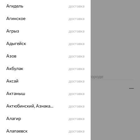
Агидель
доставка
Агинское
доставка
Агрыз
доставка
Адыгейск
доставка
Азов
доставка
Акбулак
доставка
Нет в наличии
Изделие недоступно для заказа в вашем городе
Аксай
доставка
Описание
Актаныш
доставка
Вес:
4.19 — 5.22
Актюбинский, Азнакаевский район
доставка
Плетение:
якорное
Металл:
Серебро
Алагир
доставка
Проба:
925
Страна происхождения:
ИТАЛИЯ
Алапаевск
доставка
Вид покрытия:
родирование