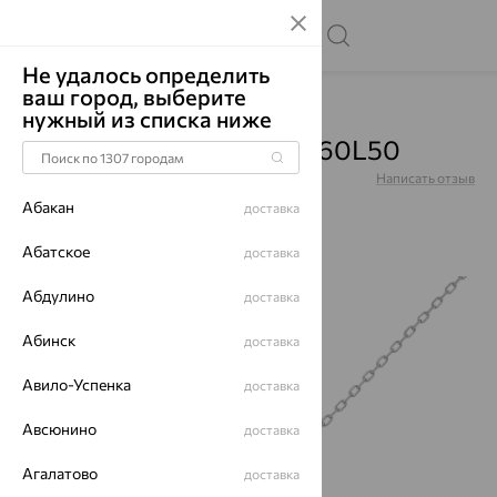
Не удалось определить
ваш город, выберите
Главная
Каталог
Цепи
нужный из списка ниже
Цепь, серебро, 0804R060L50
Артикул:
0804R060L50
Написать отзыв
Абакан
доставка
Абатское
доставка
Абдулино
до 62%
доставка
Абинск
доставка
Авило-Успенка
доставка
Авсюнино
доставка
Агалатово
доставка