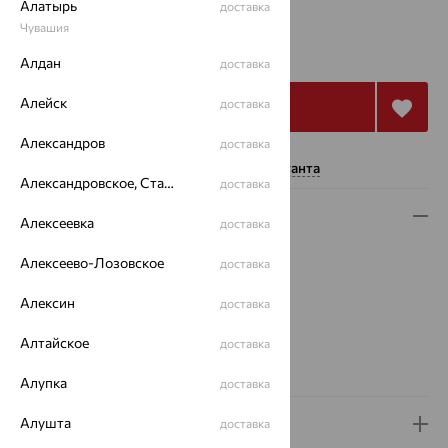
Алатырь
доставка
Чувашия
603
₽
1 676
₽
Алдан
доставка
Алейск
доставка
Купить
Александров
доставка
Нужна помощь консультанта
Александровское, Ставропольский край
доставка
Описание
Алексеевка
доставка
Вес:
2.66
Алексеево-Лозовское
доставка
Плетение:
якорное
Металл:
Серебро
Алексин
доставка
Проба:
925
Алтайское
доставка
Страна происхождения:
РОССИЯ
Вид покрытия:
родирование
Алупка
доставка
Алушта
Доставка и оплата
доставка