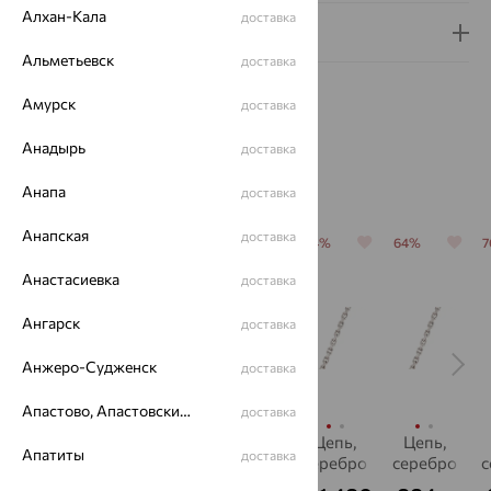
Алхан-Кала
доставка
Гарантия и возврат
Альметьевск
доставка
Амурск
доставка
Анадырь
доставка
Похожие изделия
Анапа
доставка
Анапская
доставка
64%
70%
64%
64%
64%
Анастасиевка
доставка
Ангарск
доставка
Анжеро-Судженск
доставка
Апастово, Апастовский район
доставка
Цепь,
Цепь,
Цепь,
Цепь,
Цепь,
Апатиты
доставка
серебро
серебро
серебро
серебро
серебро
с