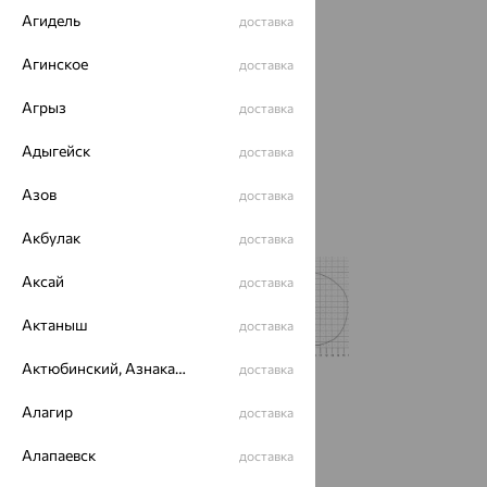
Агидель
доставка
Агинское
доставка
Агрыз
доставка
Адыгейск
доставка
Азов
доставка
Акбулак
доставка
Аксай
доставка
Актаныш
доставка
Актюбинский, Азнакаевский район
доставка
Размеры:
Алагир
доставка
45
Алапаевск
доставка
Калькулятор размера