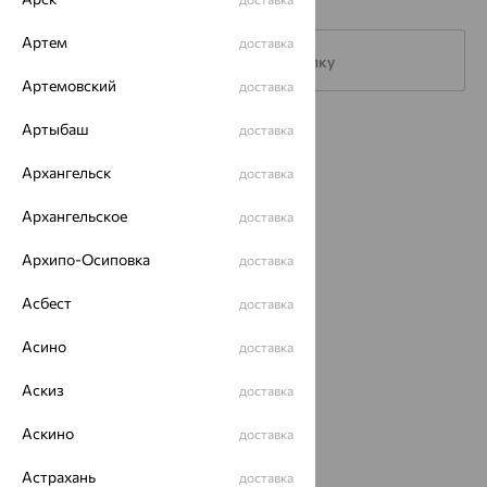
Артем
доставка
Подписаться на рассылку
Артемовский
доставка
Артыбаш
доставка
Каталог
Архангельск
доставка
Акции
Архангельское
доставка
Магазины
Покупателям
Архипо-Осиповка
доставка
О нас
Асбест
доставка
Магазины и доставка
г. Липецк
Асино
доставка
ул. Зегеля, 27/2
еще 3
Аскиз
доставка
Другие города
Аскино
доставка
8 (800) 250-02-30
Заказать звонок
Астрахань
доставка