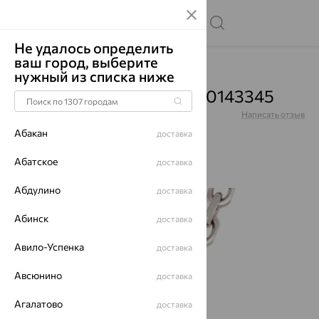
Не удалось определить
ваш город, выберите
Главная
Каталог
Цепи
нужный из списка ниже
Цепочка, серебро, 81040143345
Артикул:
81040143345
Написать отзыв
Купили 59 раз
Абакан
доставка
Абатское
доставка
Абдулино
доставка
64%
Абинск
доставка
Авило-Успенка
доставка
Авсюнино
доставка
Агалатово
доставка