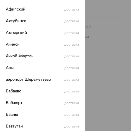
Афипский
доставка
Ахтубинск
доставка
© ООО «Ювелирный дом «Кристалл»,
2009
– 2026
Архив акций
Архив изделий
Карта сайта
Ахтырский
доставка
На информационном ресурсе применяются
рекомендательные технологии
Ачинск
доставка
ОГРН 1044800168379
Политика конфеденциальности
Ачхой-Мартан
доставка
Разработка сайта —
CUBA
Аша
доставка
аэропорт Шереметьево
доставка
Бабаево
доставка
Бабаюрт
доставка
Бавлы
доставка
Бавтугай
доставка