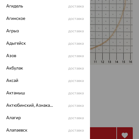
Агидель
доставка
Агинское
доставка
Агрыз
доставка
Адыгейск
доставка
Азов
доставка
Акбулак
доставка
Размеры:
Аксай
доставка
50
Актаныш
доставка
Калькулятор размера
Актюбинский, Азнакаевский район
доставка
917
₽
Алагир
доставка
3 055
₽
Алапаевск
доставка
Купить