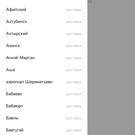
На информационном ресурсе применяются
рекомендательные технологии
Афипский
доставка
ОГРН 1044800168379
Политика конфеденциальности
Ахтубинск
доставка
Разработка сайта —
CUBA
Ахтырский
доставка
Ачинск
доставка
Ачхой-Мартан
доставка
Аша
доставка
аэропорт Шереметьево
доставка
Бабаево
доставка
Бабаюрт
доставка
Бавлы
доставка
Бавтугай
доставка