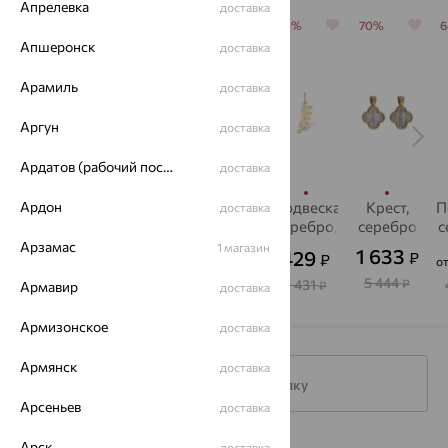
Апрелевка
доставка
64%
64%
64%
70%
70%
Апшеронск
доставка
Арамиль
доставка
Аргун
доставка
Ардатов (рабочий поселок)
доставка
Ардон
Подвеска,
Крест,
Подвеска,
Подвеска,
Крест,
П
доставка
серебро,
серебро,
серебро,
серебро,
серебро
с
фианит
фианит,
фианит
EFREMOV
Арзамас
1 магазин
1 633
421
1 398
562
429
₽
₽
₽
₽
₽
о
Aquamarine
A
5 444
1 170
3 883
1 562
1 431
₽
₽
₽
₽
₽
Армавир
доставка
Армизонское
доставка
Армянск
доставка
Подписаться на рассылку
Арсеньев
доставка
Арск
доставка