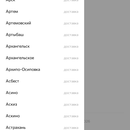
Каталог
Артем
доставка
Акции
Артемовский
доставка
Магазины
Покупателям
Артыбаш
доставка
О нас
Архангельск
доставка
Магазины и доставка
г. Липецк
Архангельское
доставка
ул. Зегеля, 27/2
еще 3
Архипо-Осиповка
доставка
Другие города
Асбест
доставка
8 (800) 250-02-30
Заказать звонок
Асино
доставка
Аскиз
доставка
Аскино
доставка
© ООО «Ювелирный дом «Кристалл»,
2009
– 2026
Архив акций
Архив изделий
Карта сайта
Астрахань
доставка