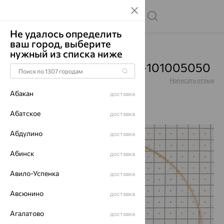
Не удалось определить
ваш город, выберите
Главная
Каталог
Цепи
нужный из списка ниже
Цепь, серебро, Ср925П-101005050
Артикул:
Ср925П-101005050
Написать отзыв
Абакан
доставка
Абатское
доставка
Абдулино
70%
доставка
Абинск
доставка
Авило-Успенка
доставка
Авсюнино
доставка
Агалатово
доставка