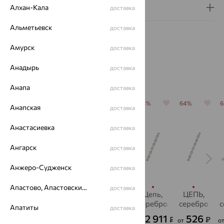
Гарантия и возврат
Алхан-Кала
доставка
Альметьевск
доставка
Амурск
доставка
Анадырь
доставка
Похожие изделия
Анапа
доставка
64%
64%
64%
64%
64%
Анапская
доставка
Анастасиевка
доставка
Ангарск
доставка
Анжеро-Судженск
доставка
Апастово, Апастовский район
доставка
Цепь,
Цепь,
Цепочка,
Цепь,
ЦЕПЬ,
серебро
серебро,
серебро
серебро
серебро
с
Апатиты
доставка
SOKOLOV
1 480
603
2 911
526
1 203
₽
₽
₽
₽
₽
от
от
от
о
от