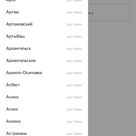
Артем
доставка
Подписаться на рассылку
Артемовский
доставка
Каталог
Артыбаш
доставка
Акции
Архангельск
доставка
Магазины
Архангельское
доставка
Покупателям
Архипо-Осиповка
доставка
О нас
Асбест
доставка
Магазины и доставка
г. Липецк
ул. Зегеля, 27/2
Асино
доставка
еще 3
Аскиз
доставка
Другие города
8 (800) 250-02-30
Аскино
доставка
Заказать звонок
Астрахань
доставка