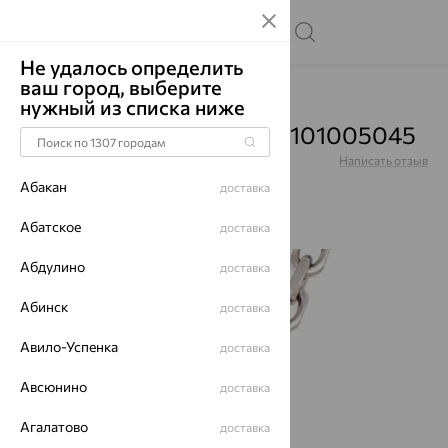
Не удалось определить
ваш город, выберите
Главная
Каталог
Цепи
нужный из списка ниже
Цепь, серебро, Ср925Р-101005045
Артикул:
Ср925Р-101005045
Написать отзыв
Абакан
доставка
Абатское
доставка
Абдулино
70%
доставка
Абинск
доставка
Авило-Успенка
доставка
Авсюнино
доставка
Агалатово
доставка