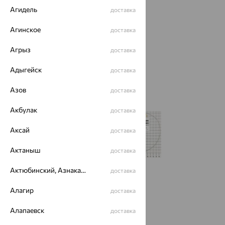
Агидель
доставка
Агинское
доставка
Агрыз
доставка
Адыгейск
доставка
Азов
доставка
Акбулак
доставка
Аксай
доставка
Актаныш
доставка
Актюбинский, Азнакаевский район
доставка
Размеры:
Алагир
доставка
45
Алапаевск
доставка
Калькулятор размера