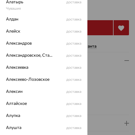
Алатырь
доставка
828
Чувашия
₽
2 759
₽
Алдан
доставка
Купить
Алейск
доставка
Александров
доставка
Нужна помощь консультанта
Александровское, Ставропольский край
доставка
Описание
Алексеевка
доставка
Вес:
2.94
Плетение:
якорное
Алексеево-Лозовское
доставка
Металл:
Серебро
Алексин
доставка
Проба:
925
Страна происхождения:
РОССИЯ
Алтайское
доставка
Вид покрытия:
родирование
Алупка
доставка
Доставка и оплата
Алушта
доставка