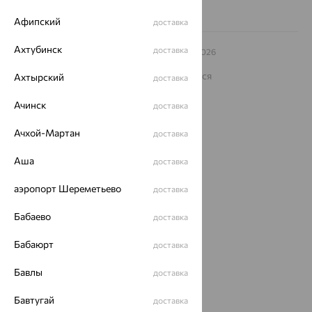
Афипский
доставка
Ахтубинск
доставка
© ООО «Ювелирный дом «Кристалл»,
2009
– 2026
Архив акций
Архив изделий
Карта сайта
На информационном ресурсе применяются
Ахтырский
доставка
рекомендательные технологии
Ачинск
доставка
ОГРН 1044800168379
Политика конфеденциальности
Ачхой-Мартан
доставка
Разработка сайта —
CUBA
Аша
доставка
аэропорт Шереметьево
доставка
Бабаево
доставка
Бабаюрт
доставка
Бавлы
доставка
Бавтугай
доставка