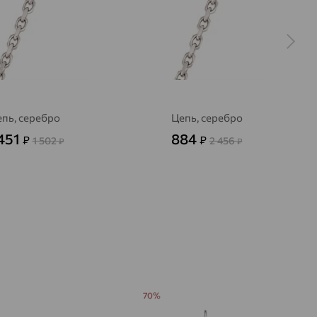
пь, серебро
Цепь, серебро
451
884
₽
₽
1 502
2 456
₽
₽
70%