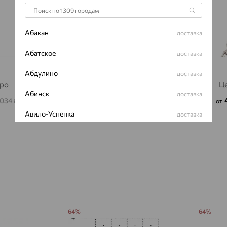
Абакан
доставка
Абатское
доставка
Абдулино
доставка
бро
Цепь, серебро, SOKOLOV
Це
Абинск
доставка
1 551
₽
 034
4 307
₽
от
₽
от
Авило-Успенка
доставка
Авсюнино
доставка
Агалатово
доставка
Агидель
доставка
Агинское
доставка
64%
64%
Агрыз
доставка