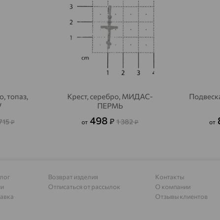
Адыгейск
доставка
Азов
доставка
Акбулак
доставка
Аксай
доставка
Актаныш
доставка
, топаз,
Крест, серебро, МИДАС-
Подвеска
V
ПЕРМЬ
Актюбинский, Азнакаевский район
доставка
498
₽
715
1 382
₽
от
₽
от
Алагир
доставка
Алапаевск
доставка
Алатырь
доставка
Чувашия
лог
Возврат изделия
Контакты
ии
Отписаться от рассылок
О компании
Алдан
доставка
авка
Отзывы клиентов
Алейск
доставка