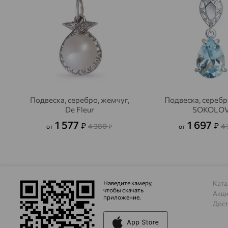
Подвеска, серебро, жемчуг,
Подвеска, серебро
De Fleur
SOKOLO
1 577
1 697
₽
₽
4 380
4 
от
₽
от
Наведите камеру,
Ката
чтобы скачать
Акц
приложение.
Дост