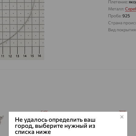
Плетение:
яко
Металл:
Сере
Проба:
925
Страна проис
Вид покрытия
64%
70%
Не удалось определить ваш
город, выберите нужный из
списка ниже