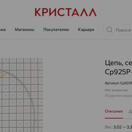
ажа
Магазины
Покупателям
Карьера
Цепь, с
Ср925Р
Артикул:
Ср925
Нет в наличии
Изделие недос
Описание
Д
Вес:
3.02 — 3.