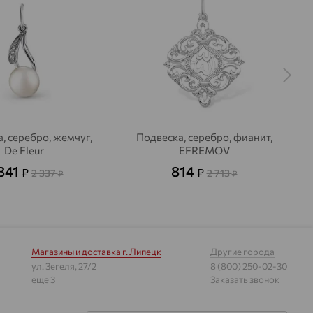
, серебро, жемчуг,
Подвеска, серебро, фианит,
De Fleur
EFREMOV
841
814
₽
₽
2 337
2 713
₽
₽
Магазины и доставка
г. Липецк
Другие города
ул. Зегеля, 27/2
8 (800) 250-02-30
еще 3
Заказать звонок