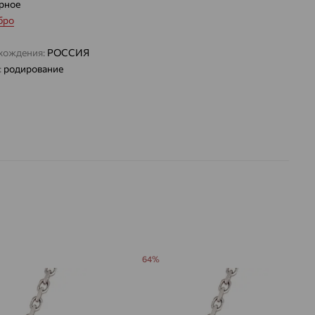
рное
бро
хождения:
РОССИЯ
:
родирование
64%