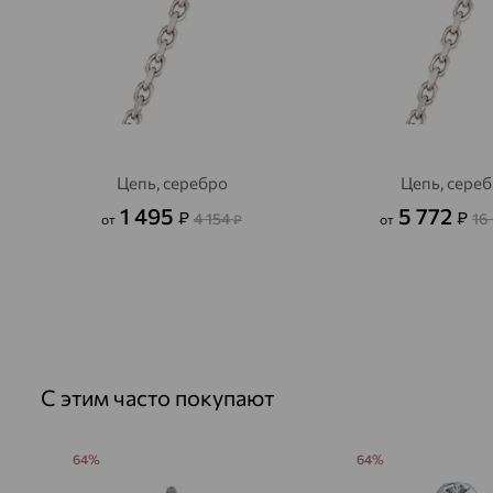
Цепь, серебро
Цепь, сере
1 495
5 772
₽
₽
4 154
16
от
₽
от
С этим часто покупают
64%
64%