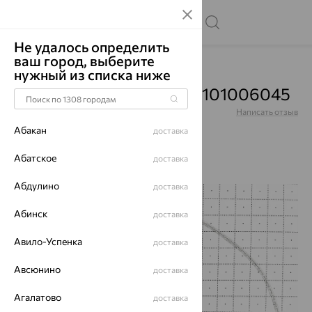
Не удалось определить
ваш город, выберите
Главная
Каталог
Цепи
нужный из списка ниже
Цепь, серебро, Ср925Р-101006045
Артикул:
Ср925Р-101006045
Написать отзыв
Абакан
доставка
Абатское
доставка
Абдулино
доставка
70%
Абинск
доставка
Авило-Успенка
доставка
Авсюнино
доставка
Агалатово
доставка