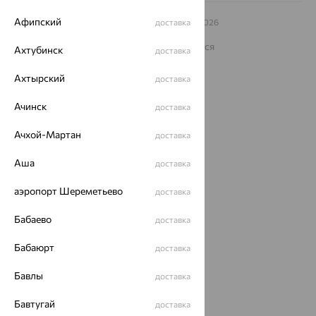
Афипский
© ООО «Ювелирный дом «Кристалл»,
доставка
2009
– 2026
Архив акций
Архив изделий
Карта сайта
На информационном ресурсе применяются
Ахтубинск
доставка
рекомендательные технологии
Ахтырский
ОГРН 1044800168379
доставка
Политика конфеденциальности
Ачинск
доставка
Разработка сайта —
CUBA
Ачхой-Мартан
доставка
Аша
доставка
аэропорт Шереметьево
доставка
Бабаево
доставка
Бабаюрт
доставка
Бавлы
доставка
Бавтугай
доставка