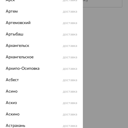
Артем
доставка
Каталог
Артемовский
доставка
Акции
Артыбаш
доставка
Магазины
Архангельск
доставка
Покупателям
Архангельское
доставка
О нас
Архипо-Осиповка
доставка
Магазины и доставка
г. Липецк
ул. Зегеля, 27/2
Асбест
доставка
еще 3
Асино
доставка
Другие города
8 (800) 250-02-30
Аскиз
доставка
Заказать звонок
Аскино
доставка
Астрахань
доставка