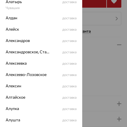
Купить
Алатырь
доставка
Чувашия
Алдан
доставка
4 платежа по 277
₽
Алейск
доставка
Нужна помощь консультанта
Александров
доставка
Описание
Александровское, Ставропольский край
доставка
Вес:
3.93
Плетение:
якорное
Алексеевка
доставка
Металл:
Серебро
Алексеево-Лозовское
Проба:
925
доставка
Страна происхождения:
РОССИЯ
Алексин
доставка
Вид покрытия:
родирование
Алтайское
доставка
Доставка и оплата
Алупка
доставка
Гарантия и возврат
Алушта
доставка