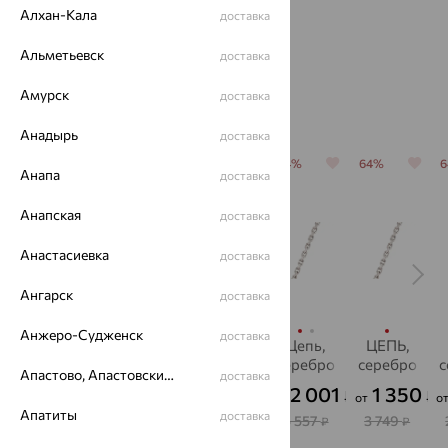
Алхан-Кала
доставка
Альметьевск
доставка
Амурск
доставка
Похожие изделия
Анадырь
доставка
64%
64%
64%
64%
64%
Анапа
доставка
Анапская
доставка
Анастасиевка
доставка
Ангарск
доставка
Анжеро-Судженск
доставка
Цепь,
Цепь,
Цепь,
Цепь,
ЦЕПЬ,
серебро
серебро,
серебро
серебро
серебро
с
Апастово, Апастовский район
доставка
SOKOLOV
1 495
1 480
2 001
1 350
463
₽
₽
₽
₽
₽
от
от
от
от
о
от
Апатиты
доставка
4 154
4 112
5 557
3 749
1 285
₽
₽
₽
₽
₽