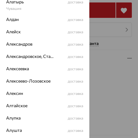
Алатырь
доставка
Чувашия
Купить
Алдан
доставка
4 платежа по 27 570
₽
Алейск
доставка
Нужна помощь консультанта
Александров
доставка
Александровское, Ставропольский край
доставка
Описание
Алексеевка
доставка
Вид изделия:
полновесные
Вес:
9.27 — 9.48
Алексеево-Лозовское
доставка
Плетение:
якорное
Металл:
Золото
Алексин
доставка
Цвет металла:
Белый
Проба:
585
Алтайское
доставка
Страна происхождения:
РОССИЯ
Алупка
доставка
Бренд:
Красцветмет
Вес металла:
9.27 — 9.48
Алушта
доставка