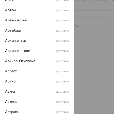
Артем
доставка
Артемовский
доставка
Подписаться на рассылку
Артыбаш
доставка
Архангельск
доставка
Каталог
Архангельское
доставка
Акции
Архипо-Осиповка
доставка
Магазины
Асбест
Покупателям
доставка
О нас
Асино
доставка
Магазины и доставка
г. Липецк
Аскиз
доставка
ул. Зегеля, 27/2
еще 3
Аскино
доставка
Другие города
Астрахань
доставка