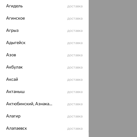
Агидель
доставка
Агинское
доставка
Агрыз
доставка
Адыгейск
доставка
Азов
доставка
Акбулак
доставка
Аксай
доставка
Размеры:
Актаныш
доставка
50
Актюбинский, Азнакаевский район
доставка
Калькулятор размера
Алагир
доставка
от 110 281
Алапаевск
доставка
₽
315 089
₽