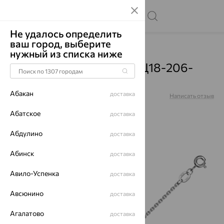
Не удалось определить
ваш город, выберите
Главная
Каталог
Цепи
нужный из списка ниже
Цепь, золото, белый, НЦ18-206-
3D0,80
Абакан
доставка
Артикул:
НЦ18-206-3D0,80
Написать отзыв
Купили 96 раз
Абатское
доставка
Абдулино
доставка
Абинск
доставка
65%
Авило-Успенка
доставка
Авсюнино
доставка
Агалатово
доставка