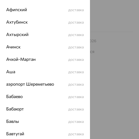
8 (800) 250-02-30
Заказать звонок
Афипский
доставка
Ахтубинск
доставка
Ахтырский
доставка
© ООО «Ювелирный дом «Кристалл»,
2009
– 2026
Архив акций
Архив изделий
Карта сайта
Ачинск
доставка
На информационном ресурсе применяются
рекомендательные технологии
Ачхой-Мартан
доставка
ОГРН 1044800168379
Политика конфеденциальности
Аша
доставка
Разработка сайта —
CUBA
аэропорт Шереметьево
доставка
Бабаево
доставка
Бабаюрт
доставка
Бавлы
доставка
Бавтугай
доставка