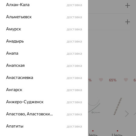
Алхан-Кала
доставка
Доставка и оплата
Альметьевск
доставка
Гарантия и возврат
Амурск
доставка
Анадырь
доставка
Анапа
доставка
Похожие изделия
Анапская
доставка
Анастасиевка
доставка
65%
65%
65%
65%
65%
Ангарск
доставка
Анжеро-Судженск
доставка
Апастово, Апастовский район
доставка
Апатиты
доставка
Цепь,
Цепь,
Цепь,
Цепь,
Цепь,