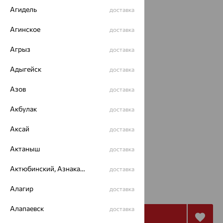
Агидель
доставка
Агинское
доставка
Агрыз
доставка
Адыгейск
доставка
Азов
доставка
Акбулак
доставка
Размеры:
Аксай
доставка
40
45
60
Актаныш
доставка
Калькулятор размера
Актюбинский, Азнакаевский район
доставка
от 15 838
₽
Алагир
доставка
43 994
₽
Алапаевск
доставка
Купить