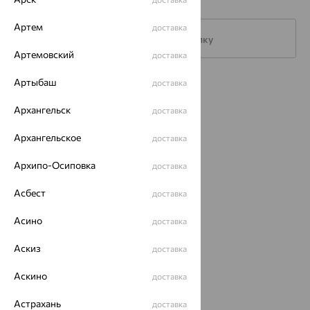
Артем
доставка
Подписаться на рассылку
Артемовский
доставка
Артыбаш
доставка
Каталог
Архангельск
доставка
Акции
Архангельское
доставка
Магазины
Покупателям
Архипо-Осиповка
доставка
О нас
Асбест
доставка
Магазины и доставка
г. Липецк
Асино
доставка
ул. Зегеля, 27/2
еще 3
Аскиз
доставка
Другие города
Аскино
доставка
8 (800) 250-02-30
Заказать звонок
Астрахань
доставка