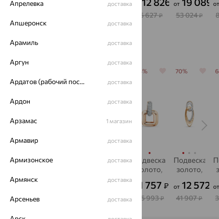
12 826
19 089
30 101
10 882
38 477
₽
₽
₽
₽
₽
Апрелевка
доставка
от
от
о
от
от
от
35 627
53 024
83 615
30 229
106 880
₽
₽
₽
₽
₽
Апшеронск
доставка
С этим часто покупают
Арамиль
доставка
Аргун
доставка
64%
70%
64%
64%
70%
Ардатов (рабочий поселок)
доставка
Ардон
доставка
Арзамас
1 магазин
Армавир
доставка
Армизонское
Подвеска,
Крест,
Подвеска,
подвеска,
Подвеска,
П
доставка
золото,
золото,
золото,
золото,
золото,
фианит,
раухтопаз,
топаз
бриллиант,
фианит
Армянск
доставка
16 249
11 132
20 977
41 757
12 572
₽
₽
₽
₽
₽
от
о
Delta
MAGIC
MASTER
"
STONES
BRILLIANT
S
45 137
37 108
58 270
115 993
41 907
₽
₽
₽
₽
₽
Арсеньев
доставка
Арск
доставка