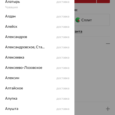
Алатырь
доставка
Чувашия
4 платежа по 3 960
₽
с помощью сервисов:
Алдан
доставка
Сплит
Алейск
доставка
Нужна помощь консультанта
Александров
доставка
Описание
Александровское, Ставропольский край
доставка
Вид изделия:
полновесные
Алексеевка
доставка
Вес:
1.63 — 2.25
Плетение:
сингапур
Алексеево-Лозовское
доставка
Металл:
Золото
Цвет металла:
Красный
Алексин
доставка
Проба:
585
Алтайское
доставка
Страна происхождения:
РОССИЯ
Вес металла:
1.63
Алупка
доставка
Алушта
Доставка и оплата
доставка