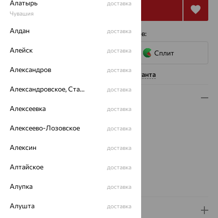
Алатырь
доставка
Купить
Чувашия
Алдан
доставка
4 платежа по 2 766
₽
с помощью сервисов:
Алейск
доставка
Сплит
Александров
доставка
Нужна помощь консультанта
Александровское, Ставропольский край
доставка
Описание
Алексеевка
доставка
Вид изделия:
пустотелые
Вес:
1.19
Алексеево-Лозовское
доставка
Плетение:
якорное
Алексин
доставка
Металл:
Золото
Цвет металла:
Красный
Алтайское
доставка
Проба:
585
Страна происхождения:
РОССИЯ
Алупка
доставка
Алушта
доставка
Доставка и оплата