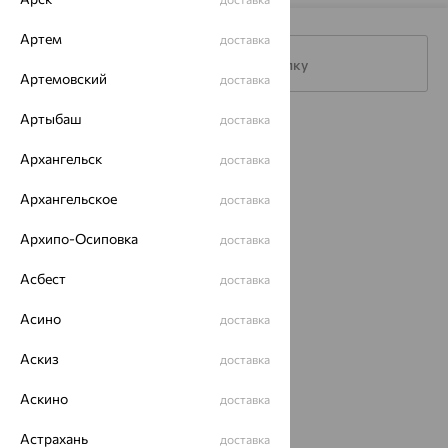
Артем
доставка
Подписаться на рассылку
Артемовский
доставка
Артыбаш
доставка
Каталог
Архангельск
доставка
Акции
Архангельское
доставка
Магазины
Архипо-Осиповка
доставка
Покупателям
Асбест
доставка
О нас
Магазины и доставка
Асино
г. Липецк
доставка
ул. Зегеля, 27/2
Аскиз
еще 3
доставка
Другие города
Аскино
доставка
8 (800) 250-02-30
Заказать звонок
Астрахань
доставка