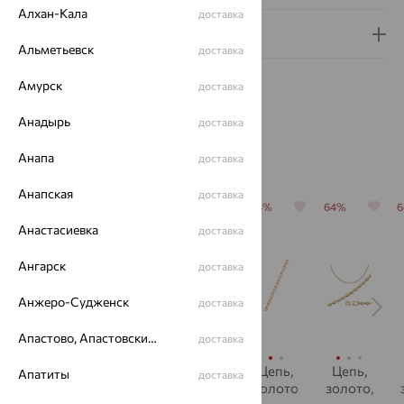
Алхан-Кала
доставка
Гарантия и возврат
Альметьевск
доставка
Амурск
доставка
Анадырь
доставка
Похожие изделия
Анапа
доставка
Анапская
доставка
64%
64%
64%
64%
64%
Анастасиевка
доставка
Ангарск
доставка
Анжеро-Судженск
доставка
Апастово, Апастовский район
доставка
Цепь,
Цепь,
Цепь,
Цепь,
Цепь,
Апатиты
доставка
золото,
золото,
золото
золото
золото,