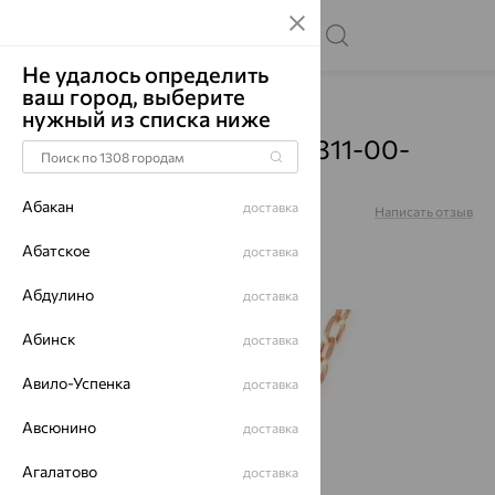
Не удалось определить
ваш город, выберите
Главная
Каталог
Цепи
нужный из списка ниже
Цепь, золото, красный, 311-00-
0040-30555
Абакан
доставка
Артикул:
311-00-0040-30555
Написать отзыв
Абатское
доставка
Абдулино
доставка
70%
Абинск
доставка
Авило-Успенка
доставка
Авсюнино
доставка
Агалатово
доставка