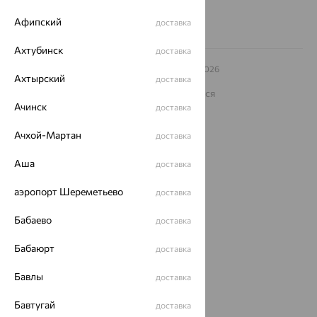
Афипский
доставка
Ахтубинск
доставка
© ООО «Ювелирный дом «Кристалл»,
2009
– 2026
Ахтырский
доставка
Архив акций
Архив изделий
Карта сайта
На информационном ресурсе применяются
рекомендательные технологии
Ачинск
доставка
ОГРН 1044800168379
Ачхой-Мартан
доставка
Политика конфеденциальности
Разработка сайта —
CUBA
Аша
доставка
аэропорт Шереметьево
доставка
Бабаево
доставка
Бабаюрт
доставка
Бавлы
доставка
Бавтугай
доставка