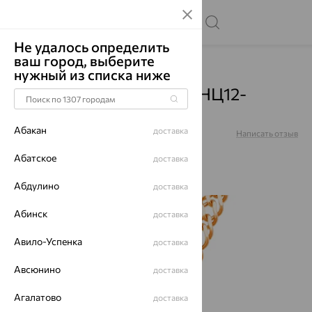
Не удалось определить
ваш город, выберите
Главная
Каталог
Цепи
нужный из списка ниже
Цепь, золото, красный, НЦ12-
076D0,5
Абакан
доставка
Артикул:
НЦ12-076D0,5
Написать отзыв
Абатское
доставка
Абдулино
доставка
до 62%
Абинск
доставка
Авило-Успенка
доставка
Авсюнино
доставка
Агалатово
доставка