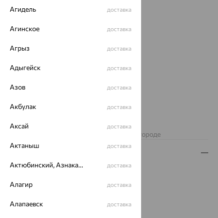
Агидель
доставка
Агинское
доставка
Агрыз
доставка
Адыгейск
доставка
Азов
доставка
Акбулак
доставка
Нет в наличии
Аксай
доставка
Изделие недоступно для заказа в вашем городе
Актаныш
доставка
Описание
Актюбинский, Азнакаевский район
доставка
Вид изделия:
полновесные
Вес:
5.78 — 8.89
Алагир
доставка
Плетение:
двойной ромб
Алапаевск
Металл:
Золото
доставка
Цвет металла:
Красный