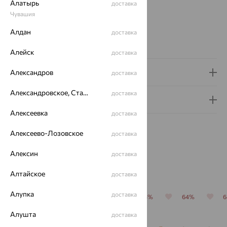
Алатырь
доставка
Проба:
585
Чувашия
Страна происхождения:
РОССИЯ
Алдан
Бренд:
Красцветмет
доставка
Вес металла:
8.038 — 8.055
Алейск
доставка
Доставка и оплата
Александров
доставка
Александровское, Ставропольский край
доставка
Гарантия и возврат
Алексеевка
доставка
Алексеево-Лозовское
доставка
Алексин
доставка
Похожие изделия
Алтайское
доставка
Алупка
доставка
70%
70%
64%
64%
64%
Алушта
доставка