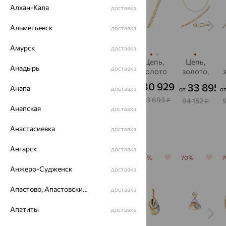
Алхан-Кала
доставка
Альметьевск
доставка
Амурск
доставка
Цепь,
Цепь,
Цепь,
Цепь,
Цепь,
Анадырь
доставка
золото,
золото
золото,
золото
золото,
Красцветмет
SOKOLOV
SOKOLOV
К
28 887
130 929
26 497
24 777
33 895
₽
₽
₽
₽
Анапа
доставка
от
от
от
о
96 290
363 693
77 731
68 825
94 152
₽
₽
₽
₽
₽
Анапская
доставка
С этим часто покупают
Анастасиевка
доставка
Ангарск
доставка
64%
70%
70%
70%
70%
Анжеро-Судженск
доставка
Апастово, Апастовский район
доставка
Апатиты
доставка