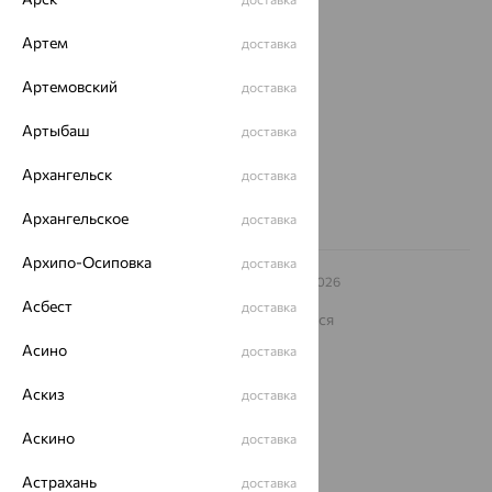
Магазины и доставка
г. Липецк
Артем
доставка
ул. Зегеля, 27/2
еще 3
Артемовский
доставка
Другие города
Артыбаш
доставка
8 (800) 250-02-30
Заказать звонок
Архангельск
доставка
Архангельское
доставка
Архипо-Осиповка
доставка
© ООО «Ювелирный дом «Кристалл»,
2009
– 2026
Архив акций
Архив изделий
Карта сайта
Асбест
доставка
На информационном ресурсе применяются
рекомендательные технологии
Асино
доставка
ОГРН 1044800168379
Политика конфеденциальности
Аскиз
доставка
Разработка сайта —
CUBA
Аскино
доставка
Астрахань
доставка