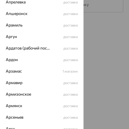
Апрелевка
доставка
Подписаться на рассылку
Апшеронск
доставка
Каталог
Арамиль
доставка
Акции
Аргун
доставка
Магазины
Ардатов (рабочий поселок)
доставка
Покупателям
Ардон
доставка
О нас
Арзамас
1 магазин
Магазины и доставка
г. Липецк
Армавир
доставка
ул. Зегеля, 27/2
еще 3
Армизонское
доставка
Другие города
8 (800) 250-02-30
Армянск
доставка
Заказать звонок
Арсеньев
доставка
Арск
доставка