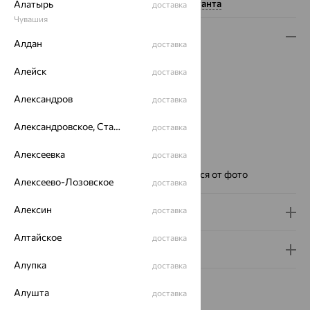
Нужна помощь консультанта
Алатырь
доставка
Чувашия
Описание
Алдан
доставка
Металл:
Серебро
Алейск
доставка
Проба:
925
Страна происхождения:
РОССИЯ
Александров
доставка
Для кого:
Мужские
Цвет циферблата:
серебро металлик
Александровское, Ставропольский край
доставка
Модель:
Априори
Алексеевка
доставка
Бренд:
НИКА
Ремешок:
Цвет и фактура могут отличаться от фото
Алексеево-Лозовское
доставка
Алексин
доставка
Доставка и оплата
Алтайское
доставка
Гарантия и возврат
Алупка
доставка
Алушта
доставка