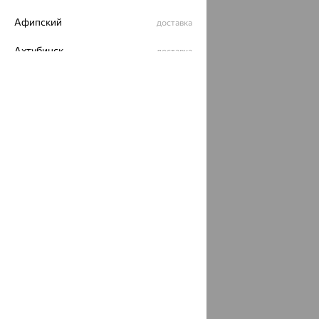
Афипский
доставка
Ахтубинск
доставка
Ахтырский
доставка
Ачинск
доставка
Ачхой-Мартан
доставка
Аша
доставка
аэропорт Шереметьево
доставка
Бабаево
доставка
Бабаюрт
доставка
Бавлы
доставка
Бавтугай
доставка