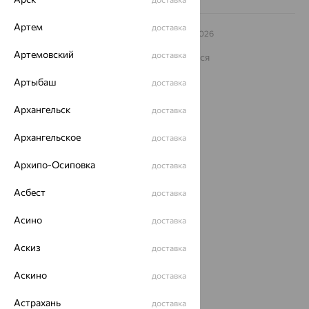
Артем
доставка
© ООО «Ювелирный дом «Кристалл»,
2009
– 2026
Архив акций
Архив изделий
Карта сайта
Артемовский
доставка
На информационном ресурсе применяются
рекомендательные технологии
Артыбаш
доставка
ОГРН 1044800168379
Политика конфеденциальности
Архангельск
доставка
Разработка сайта —
CUBA
Архангельское
доставка
Архипо-Осиповка
доставка
Асбест
доставка
Асино
доставка
Аскиз
доставка
Аскино
доставка
Астрахань
доставка