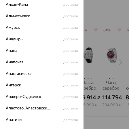
Алхан-Кала
доставка
Похожие изделия
Альметьевск
доставка
Амурск
доставка
64%
64%
64%
64%
64%
Анадырь
доставка
Анапа
доставка
Анапская
доставка
Анастасиевка
доставка
Часы,
Часы,
Часы,
Часы,
Часы,
Ангарск
доставка
серебро,
серебро,
серебро,
серебро,
серебро,
с
НИКА
НИКА
SOKOLOV
НИКА
НИКА
58 794
147 834
12 468
59 914
114 794
8
Анжеро-Судженск
доставка
₽
₽
₽
₽
₽
104 990
263 990
34 632
106 990
204 990
1
₽
₽
₽
₽
₽
Апастово, Апастовский район
доставка
Апатиты
доставка