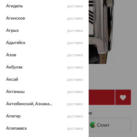
Агидель
доставка
Агинское
доставка
Агрыз
доставка
Адыгейск
доставка
Азов
доставка
Акбулак
доставка
39 704
Аксай
₽
доставка
70 900
₽
Актаныш
доставка
Купить
Актюбинский, Азнакаевский район
доставка
4 платежа по 9 926
₽
с помощью сервисов:
Алагир
доставка
Сплит
Алапаевск
доставка