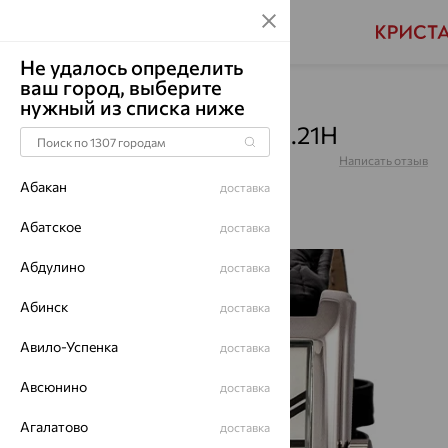
Не удалось определить
ваш город, выберите
Главная
Каталог
Часы
нужный из списка ниже
Часы, серебро, 1054.0.9.21H
Артикул:
1054.0.9.21H
Написать отзыв
Абакан
доставка
Абатское
доставка
Абдулино
64%
доставка
Абинск
доставка
Авило-Успенка
доставка
Авсюнино
доставка
Агалатово
доставка