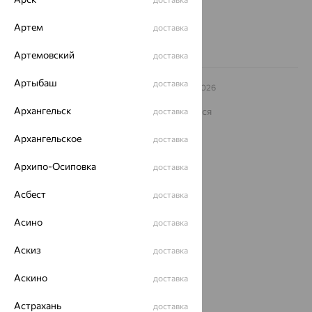
Заказать звонок
Артем
доставка
Артемовский
доставка
Артыбаш
доставка
© ООО «Ювелирный дом «Кристалл»,
2009
– 2026
Архив акций
Архив изделий
Карта сайта
Архангельск
На информационном ресурсе применяются
доставка
рекомендательные технологии
Архангельское
доставка
ОГРН 1044800168379
Политика конфеденциальности
Архипо-Осиповка
доставка
Разработка сайта —
CUBA
Асбест
доставка
Асино
доставка
Аскиз
доставка
Аскино
доставка
Астрахань
доставка