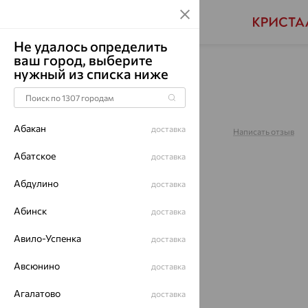
Не удалось определить
ваш город, выберите
Главная
Каталог
Часы
Фианит
нужный из списка ниже
Часы, серебро, фианит,
0438.2.9.35H
Абакан
доставка
Артикул:
0438.2.9.35H
Написать отзыв
Абатское
доставка
Абдулино
доставка
64%
Абинск
доставка
Авило-Успенка
доставка
Авсюнино
доставка
Агалатово
доставка