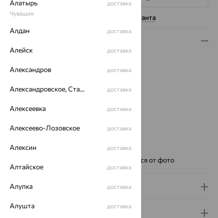
Алатырь
доставка
Чувашия
Нужна помощь консультанта
Алдан
доставка
Описание
Алейск
доставка
Металл:
Серебро
Александров
Проба:
925
доставка
Страна происхождения:
РОССИЯ
Александровское, Ставропольский край
доставка
Вставка:
Фианит
Для кого:
Женские
Алексеевка
доставка
Цвет циферблата:
перламутр
Модель:
Розмарин
Алексеево-Лозовское
доставка
Бренд:
НИКА
Алексин
доставка
Вес металла:
5.07
Ремешок:
Цвет и фактура могут отличаться от фото
Алтайское
доставка
Алупка
Доставка и оплата
доставка
Алушта
доставка
Гарантия и возврат