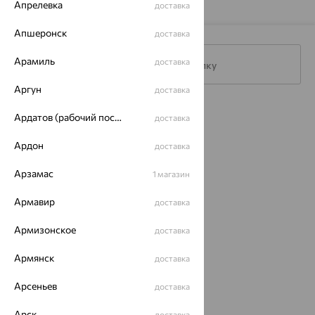
Апрелевка
доставка
Апшеронск
доставка
Арамиль
доставка
Подписаться на рассылку
Аргун
доставка
Каталог
Ардатов (рабочий поселок)
доставка
Акции
Ардон
доставка
Магазины
Арзамас
1 магазин
Покупателям
Армавир
доставка
О нас
Армизонское
доставка
Магазины и доставка
г. Липецк
Армянск
доставка
ул. Зегеля, 27/2
еще 3
Арсеньев
доставка
Другие города
8 (800) 250-02-30
Арск
доставка