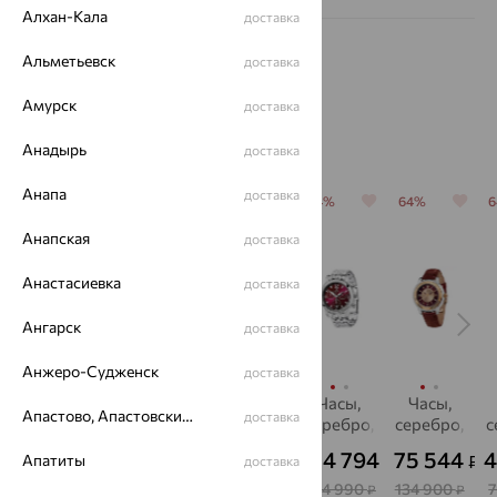
Алхан-Кала
доставка
Альметьевск
доставка
Амурск
доставка
Похожие изделия
Анадырь
доставка
Анапа
доставка
64%
64%
64%
64%
64%
Анапская
доставка
Анастасиевка
доставка
Ангарск
доставка
Анжеро-Судженск
доставка
Часы,
Часы,
Часы,
Часы,
Часы,
Апастово, Апастовский район
доставка
серебро,
серебро,
серебро,
серебро,
серебро,
с
НИКА
НИКА
НИКА
НИКА
НИКА
147 834
147 834
15 114
114 794
75 544
4
₽
₽
₽
₽
₽
Апатиты
доставка
263 990
263 990
26 990
204 990
134 900
₽
₽
₽
₽
₽