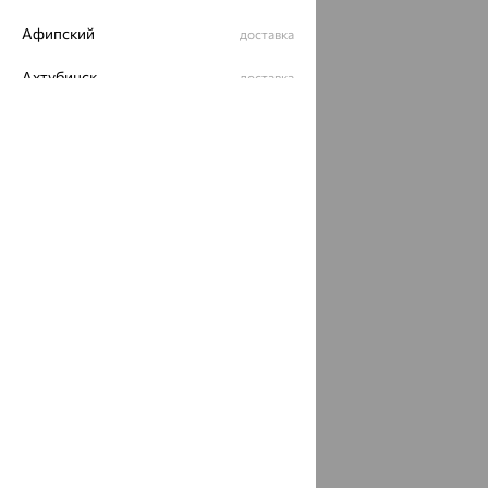
Афипский
доставка
Ахтубинск
доставка
Ахтырский
доставка
Ачинск
доставка
Ачхой-Мартан
доставка
Аша
доставка
аэропорт Шереметьево
доставка
Бабаево
доставка
Бабаюрт
доставка
Бавлы
доставка
Бавтугай
доставка