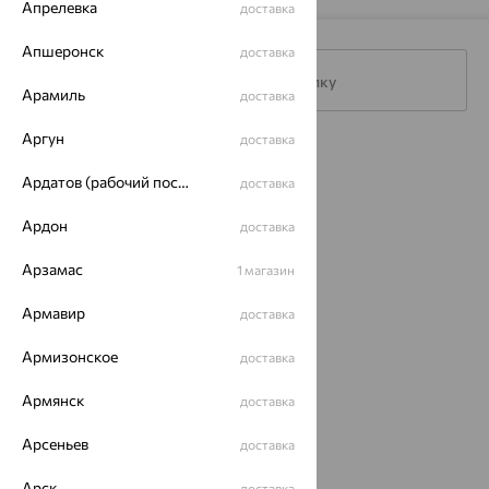
Апрелевка
доставка
Апшеронск
доставка
Подписаться на рассылку
Арамиль
доставка
Аргун
доставка
Каталог
Ардатов (рабочий поселок)
доставка
Акции
Ардон
доставка
Доставка
Арзамас
1 магазин
Покупателям
Армавир
доставка
О нас
Армизонское
Магазины и доставка
г. Липецк
доставка
ул. Зегеля, 27/2
Армянск
доставка
еще 3
Другие города
Арсеньев
доставка
8 (800) 250-02-30
Заказать звонок
Арск
доставка