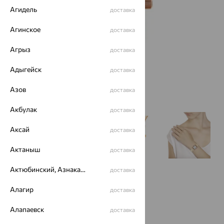
Агидель
доставка
Агинское
доставка
Агрыз
доставка
Адыгейск
доставка
Азов
доставка
Акбулак
доставка
Аксай
доставка
Актаныш
доставка
Актюбинский, Азнакаевский район
доставка
Алагир
доставка
Алапаевск
доставка
Нет в наличии