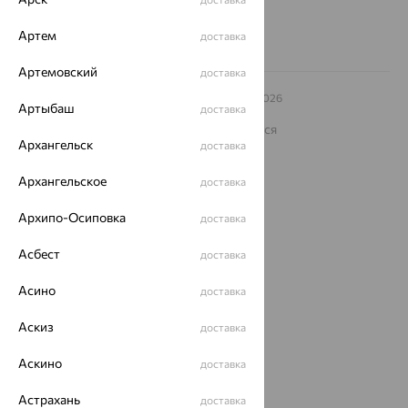
Артем
доставка
Артемовский
доставка
© ООО «Ювелирный дом «Кристалл»,
2009
– 2026
Артыбаш
доставка
Архив акций
Архив изделий
Карта сайта
На информационном ресурсе применяются
рекомендательные технологии
Архангельск
доставка
ОГРН 1044800168379
Архангельское
доставка
Политика конфеденциальности
Разработка сайта —
CUBA
Архипо-Осиповка
доставка
Асбест
доставка
Асино
доставка
Аскиз
доставка
Аскино
доставка
Астрахань
доставка