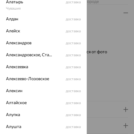
Изделие недоступно для заказа в вашем городе
Алатырь
доставка
Чувашия
Описание
Алдан
доставка
Металл:
Сталь
Алейск
Проба:
900
доставка
Страна происхождения:
РОССИЯ
Александров
доставка
Бренд:
SOKOLOV
Ремешок:
Цвет и фактура могут отличаться от фото
Александровское, Ставропольский край
доставка
Для кого:
женские
Механизм:
TMI (Seiko) Япония
Алексеевка
доставка
Тип механизма:
Кварцевый
Алексеево-Лозовское
Стекло:
минеральное
доставка
Водонепроницаемость:
5АТМ
Алексин
доставка
Коллекция:
I want
Алтайское
доставка
Доставка и оплата
Алупка
доставка
Гарантия и возврат
Алушта
доставка