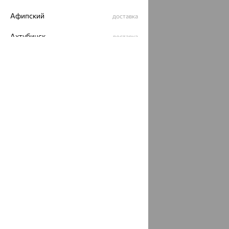
Афипский
доставка
Ахтубинск
доставка
Ахтырский
доставка
Ачинск
доставка
Ачхой-Мартан
доставка
Аша
доставка
аэропорт Шереметьево
доставка
Бабаево
доставка
Бабаюрт
доставка
Бавлы
доставка
Бавтугай
доставка