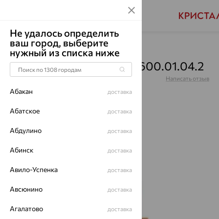
Не удалось определить
ваш город, выберите
Главная
Каталог
Часы
нужный из списка ниже
Часы, сталь, 632.84.00.600.01.04.2
Артикул:
632.84.00.600.01.04.2
Написать отзыв
Абакан
доставка
Абатское
доставка
Абдулино
64%
доставка
Абинск
доставка
Авило-Успенка
доставка
Авсюнино
доставка
Агалатово
доставка