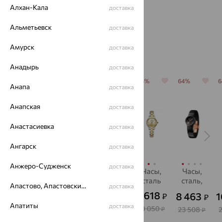
Алхан-Кала
доставка
Альметьевск
доставка
Амурск
доставка
Похожие изделия
Анадырь
доставка
64%
64%
64%
64%
64%
Анапа
доставка
Анапская
доставка
Анастасиевка
доставка
Ангарск
доставка
Анжеро-Судженск
доставка
Часы,
Часы,
Часы,
Часы,
Часы,
сталь,
сталь
сталь
сталь
сталь,
Апастово, Апастовский район
доставка
SOKOLOV
SOKOLOV
S
2 610
3 474
3 618
7 544
8 463
1
₽
₽
₽
₽
₽
от
Апатиты
доставка
7 250
9 650
10 050
20 956
23 508
₽
₽
₽
₽
₽