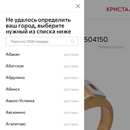
Не удалось определить
ваш город, выберите
Главная
Каталог
Для мужчин
Оникс
нужный из списка ниже
Кольцо, золото, оникс, 1504150
Артикул:
1504150
Написать отзыв
Абакан
доставка
Абатское
доставка
Абдулино
70%
доставка
Абинск
доставка
Авило-Успенка
доставка
Авсюнино
доставка
Агалатово
доставка