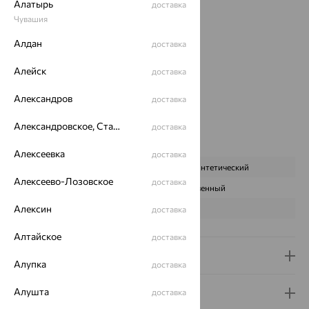
Вес:
2.62 — 2.65
Алатырь
доставка
Металл:
Золото
Чувашия
Цвет металла:
Красный
Алдан
доставка
Проба:
585
Страна происхождения:
РОССИЯ
Алейск
доставка
Вставка:
Оникс
Цвет вставки:
Александров
доставка
Вес металла:
2.26 — 2.29
Александровское, Ставропольский край
доставка
Наименование цвета вставки:
Черный
Характеристика вставки:
Алексеевка
доставка
ВИД КАМНЯ
Оникс синтетический
Алексеево-Лозовское
доставка
ПРОИСХОЖДЕНИЕ
Искусственный
Алексин
ЦВЕТ
Черный
доставка
Алтайское
доставка
Доставка и оплата
Алупка
доставка
Алушта
Гарантия и возврат
доставка