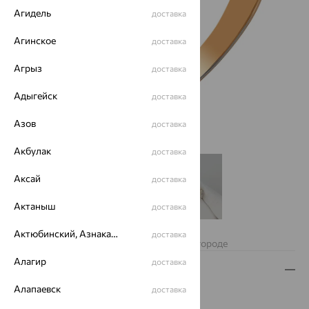
Агидель
доставка
Агинское
доставка
Агрыз
доставка
Адыгейск
доставка
Азов
доставка
Акбулак
доставка
Аксай
доставка
Актаныш
доставка
Нет в наличии
Актюбинский, Азнакаевский район
доставка
Изделие недоступно для заказа в вашем городе
Алагир
доставка
Описание
Алапаевск
доставка
Вид изделия:
печатки