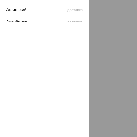
Афипский
доставка
Ахтубинск
доставка
Ахтырский
доставка
Ачинск
доставка
Ачхой-Мартан
доставка
Аша
доставка
аэропорт Шереметьево
доставка
Бабаево
доставка
Бабаюрт
доставка
Бавлы
доставка
Бавтугай
доставка