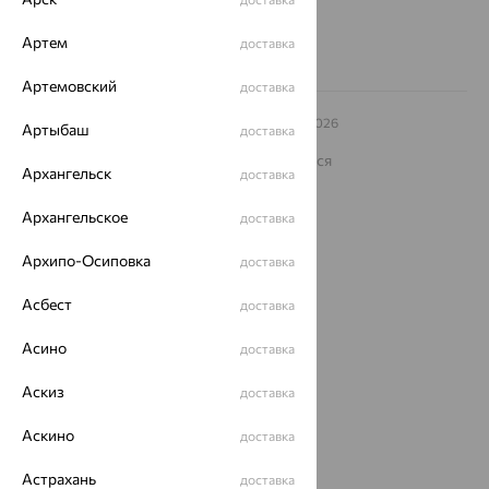
Заказать звонок
Артем
доставка
Артемовский
доставка
© ООО «Ювелирный дом «Кристалл»,
2009
– 2026
Артыбаш
доставка
Архив акций
Архив изделий
Карта сайта
На информационном ресурсе применяются
Архангельск
рекомендательные технологии
доставка
ОГРН 1044800168379
Архангельское
доставка
Политика конфеденциальности
Архипо-Осиповка
Разработка сайта —
CUBA
доставка
Асбест
доставка
Асино
доставка
Аскиз
доставка
Аскино
доставка
Астрахань
доставка