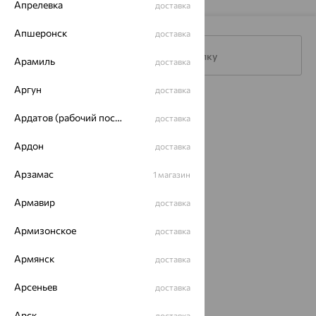
Апрелевка
доставка
Апшеронск
доставка
Подписаться на рассылку
Арамиль
доставка
Аргун
доставка
Каталог
Ардатов (рабочий поселок)
доставка
Акции
Ардон
доставка
Доставка
Арзамас
1 магазин
Покупателям
Армавир
доставка
О нас
Армизонское
доставка
Магазины и доставка
г. Липецк
ул. Зегеля, 27/2
Армянск
доставка
еще 3
Арсеньев
Другие города
доставка
8 (800) 250-02-30
Арск
доставка