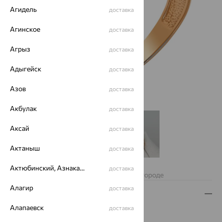
Агидель
доставка
Агинское
доставка
Агрыз
доставка
Адыгейск
доставка
Азов
доставка
Акбулак
доставка
Аксай
доставка
Актаныш
доставка
Нет в наличии
Актюбинский, Азнакаевский район
доставка
Изделие недоступно для заказа в вашем городе
Алагир
доставка
Описание
Алапаевск
доставка
Вид изделия:
печатки