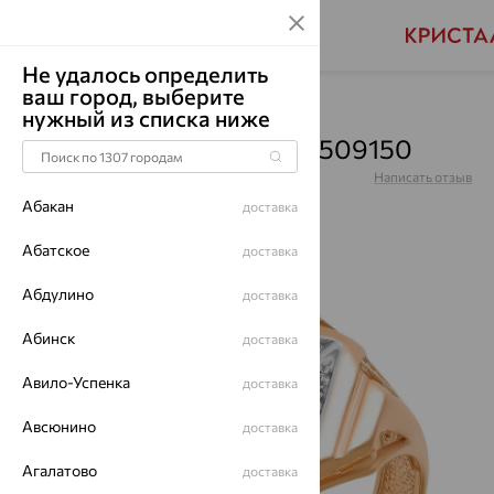
Не удалось определить
ваш город, выберите
Главная
Каталог
Для мужчин
Оникс
нужный из списка ниже
Кольцо, золото, оникс, 1509150
Артикул:
1509150
Написать отзыв
Абакан
доставка
Абатское
доставка
Абдулино
70%
доставка
Абинск
доставка
Авило-Успенка
доставка
Авсюнино
доставка
Агалатово
доставка