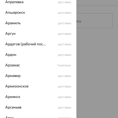
Апрелевка
доставка
Апшеронск
доставка
Подписаться на рассылку
Арамиль
доставка
Аргун
доставка
Каталог
Ардатов (рабочий поселок)
доставка
Акции
Ардон
доставка
Магазины
Арзамас
1 магазин
Покупателям
Армавир
доставка
О нас
Армизонское
доставка
Магазины и доставка
г. Липецк
ул. Зегеля, 27/2
Армянск
доставка
еще 3
Арсеньев
Другие города
доставка
8 (800) 250-02-30
Арск
доставка