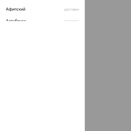
Афипский
доставка
Ахтубинск
доставка
Ахтырский
доставка
Ачинск
доставка
Ачхой-Мартан
доставка
Аша
доставка
аэропорт Шереметьево
доставка
Бабаево
доставка
Бабаюрт
доставка
Бавлы
доставка
Бавтугай
доставка