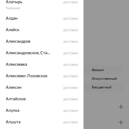
Вес:
4.94 — 5.04
Алатырь
доставка
Металл:
Золото
Чувашия
Цвет металла:
Красный
Алдан
доставка
Проба:
585
Страна происхождения:
РОССИЯ
Алейск
доставка
Вставка:
Оникс
Цвет вставки:
Александров
доставка
Вес металла:
4.11 — 4.21
Александровское, Ставропольский край
доставка
Наименование цвета вставки:
Черный
Характеристика вставки:
Алексеевка
доставка
ВИД КАМНЯ
Оникс имитация
Фианит
Алексеево-Лозовское
доставка
ПРОИСХОЖДЕНИЕ
Синтетический
Искусственный
Алексин
ЦВЕТ
Черный
Бесцветный
доставка
Алтайское
доставка
Доставка и оплата
Алупка
доставка
Алушта
Гарантия и возврат
доставка