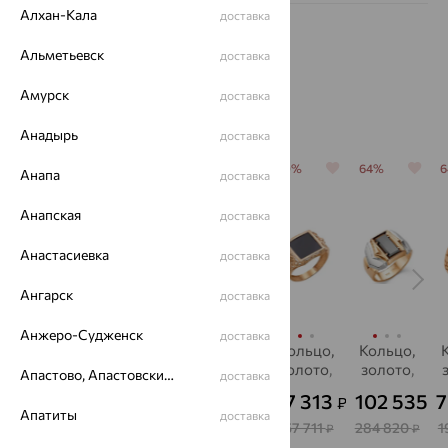
Алхан-Кала
доставка
Альметьевск
доставка
Амурск
доставка
Похожие изделия
Анадырь
доставка
64%
64%
70%
70%
64%
Анапа
доставка
Анапская
доставка
Анастасиевка
доставка
Ангарск
доставка
Анжеро-Судженск
доставка
Кольцо,
Кольцо,
кольцо,
Кольцо,
Кольцо,
золото,
золото,
золото,
золото,
золото,
Апастово, Апастовский район
доставка
оникс
оникс
оникс
оникс
оникс
86 309
68 079
65 780
47 313
102 535
7
₽
₽
₽
₽
₽
от
от
от
Апатиты
доставка
239 747
189 107
182 722
157 711
284 820
1
₽
₽
₽
₽
₽