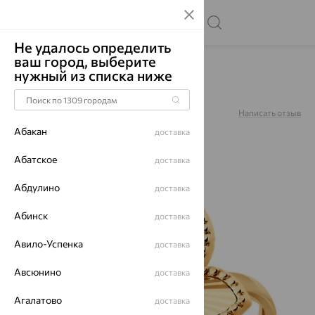
Не удалось определить
ваш город, выберите
Главная
Каталог
Кольца
Без вставок
нужный из списка ниже
Кольцо, золото, 019882
Артикул:
019882
Написать отзыв
Абакан
доставка
Абатское
доставка
Абдулино
64%
доставка
Абинск
доставка
Авило-Успенка
доставка
Авсюнино
доставка
Агалатово
доставка