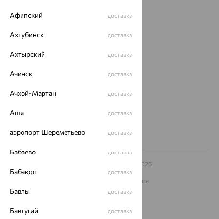
Доставка
Афипский
доставка
Покупателям
Ахтубинск
О нас
доставка
Магазины и доставка
г. Липецк
Ахтырский
доставка
ул. Зегеля, 27/2
еще 3
Ачинск
доставка
Другие города
Ачхой-Мартан
доставка
8 (800) 250-02-30
Заказать звонок
Аша
доставка
аэропорт Шереметьево
доставка
Бабаево
доставка
© ООО «Ювелирный дом «Кристалл»,
2009
– 2026
Бабаюрт
Архив акций
Архив изделий
Карта сайта
доставка
На информационном ресурсе применяются
рекомендательные технологии
Бавлы
доставка
ОГРН 1044800168379
Бавтугай
Политика конфеденциальности
доставка