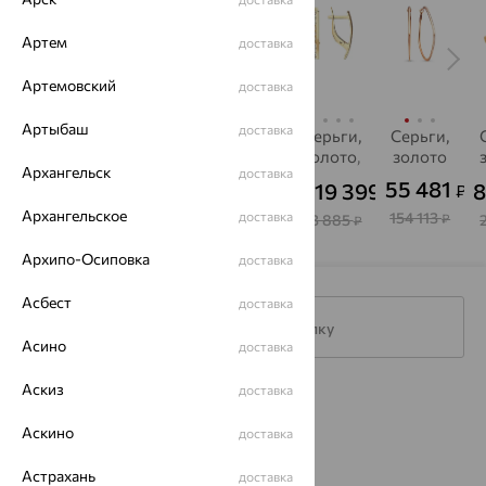
Артем
доставка
Артемовский
доставка
Артыбаш
доставка
Серьги,
Серьги,
Серьги,
Серьги,
Серьги,
золото,
золото,
золото,
золото,
золото
Архангельск
доставка
Delta
Золотые
EFREMOV
SOKOLOV
E
55 481
21 209
20 346
23 801
19 399
8
₽
₽
₽
₽
₽
от
от
Узоры
Архангельское
доставка
154 113
70 698
67 819
79 335
53 885
₽
₽
₽
₽
₽
Архипо-Осиповка
доставка
Асбест
доставка
Подписаться на рассылку
Асино
доставка
Аскиз
доставка
Каталог
Аскино
доставка
Акции
Астрахань
доставка