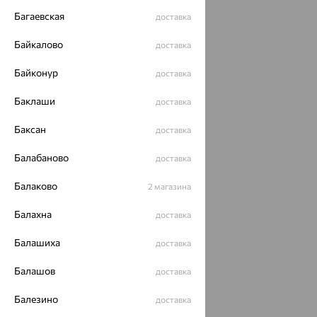
Разработка сайта —
CUBA
Багаевская
доставка
Байкалово
доставка
Байконур
доставка
Баклаши
доставка
Баксан
доставка
Балабаново
доставка
Балаково
2 магазина
Балахна
доставка
Балашиха
доставка
Балашов
доставка
Балезино
доставка