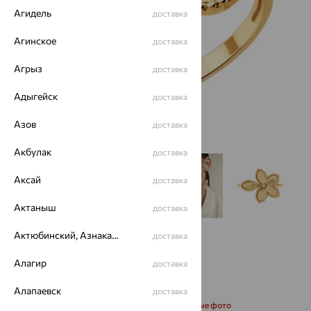
Агидель
доставка
Агинское
доставка
Агрыз
доставка
Адыгейск
доставка
Азов
доставка
Акбулак
доставка
Аксай
доставка
Актаныш
доставка
Актюбинский, Азнакаевский район
доставка
Алагир
доставка
Алапаевск
доставка
Запросить дополнительные фото