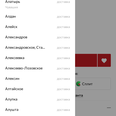
Алатырь
доставка
Чувашия
Размеры:
Алдан
доставка
17.5
18
18.5
19
Алейск
доставка
Калькулятор размера
Другой размер
Александров
доставка
от 26 327
₽
73 130
Александровское, Ставропольский край
₽
доставка
Алексеевка
доставка
Купить
Алексеево-Лозовское
доставка
4 платежа по 6 582
₽
с помощью сервисов:
Алексин
доставка
Сплит
Алтайское
доставка
Нужна помощь консультанта
Алупка
доставка
Описание
Алушта
доставка