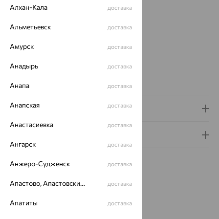
Вес:
2.09 — 2.32
Алхан-Кала
доставка
Металл:
Золото
Цвет металла:
Красный
Альметьевск
доставка
Проба:
585
Амурск
доставка
Страна происхождения:
РОССИЯ
Вид вставки:
Без вставок
Анадырь
доставка
Бренд:
SOKOLOV
Вес металла:
2.09 — 2.32
Анапа
доставка
Анапская
доставка
Доставка и оплата
Анастасиевка
доставка
Гарантия и возврат
Ангарск
доставка
Анжеро-Судженск
доставка
Апастово, Апастовский район
доставка
Похожие изделия
Апатиты
доставка