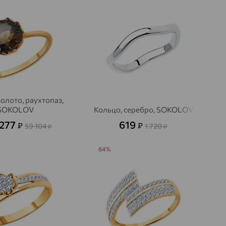
золото, раухтопаз,
SOKOLOV
Кольцо, серебро, SOKOLOV
 277
619
₽
₽
59 104
1 720
₽
₽
64%