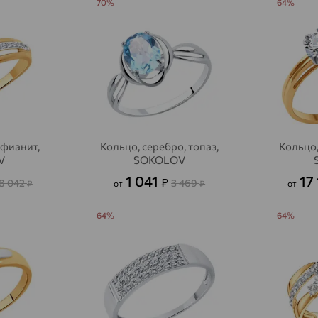
70%
64%
Акбулак
доставка
Аксай
доставка
Актаныш
доставка
Актюбинский, Азнакаевский район
доставка
Алагир
доставка
 фианит,
Кольцо, серебро, топаз,
Кольцо,
Алапаевск
доставка
V
SOKOLOV
Алатырь
доставка
1 041
17
₽
8 042
3 469
₽
от
₽
от
Чувашия
64%
64%
Алдан
доставка
Алейск
доставка
Александров
доставка
Александровское, Ставропольский край
доставка