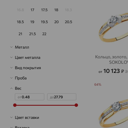
16.8
17
17.5
18
18.3
18.5
19
19.5
20
20.5
21
21.5
22
Металл
Кольцо, золото,
Цвет металла
SOKOLO
Вид покрытия
10 123
₽
2
от
Проба
64%
Вес
от
до
Цвет вставки
Вставка