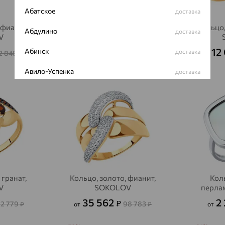
Абатское
доставка
 фианит,
Кольцо, золото, фианит,
Кольцо,
Абдулино
доставка
V
SOKOLOV
24 185
12
Абинск
₽
доставка
2 848
67 180
₽
от
₽
от
Авило-Успенка
доставка
64%
64%
Авсюнино
доставка
Агалатово
доставка
Агидель
доставка
Агинское
доставка
Агрыз
доставка
 гранат,
Кольцо, золото, фианит,
Кол
V
SOKOLOV
перла
Адыгейск
доставка
35 562
2
₽
72 779
98 783
₽
от
₽
от
Азов
доставка