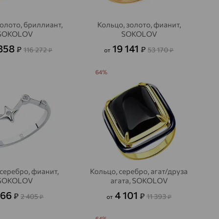
золото, бриллиант,
Кольцо, золото, фианит,
SOKOLOV
SOKOLOV
 858
19 141
₽
₽
116 272
53 170
₽
от
₽
64%
 серебро, фианит,
Кольцо, серебро, агат/друза
SOKOLOV
агата, SOKOLOV
866
4 101
₽
₽
2 405
11 393
₽
от
₽
64%