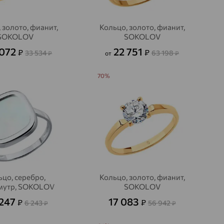
 золото, фианит,
Кольцо, золото, фианит,
SOKOLOV
SOKOLOV
 072
22 751
₽
₽
33 534
63 198
₽
от
₽
70%
ьцо, серебро,
Кольцо, золото, фианит,
мутр, SOKOLOV
SOKOLOV
 247
17 083
₽
₽
6 243
56 942
₽
₽