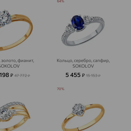
64%
 золото, фианит,
Кольцо, серебро, сапфир,
SOKOLOV
SOKOLOV
 198
5 455
₽
₽
47 772
15 153
₽
₽
70%