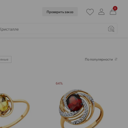
0
Проверить заказ
ряные
По популярности
64%