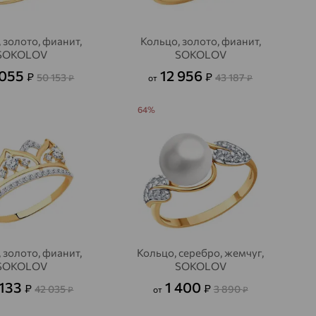
 золото, фианит,
Кольцо, золото, фианит,
SOKOLOV
SOKOLOV
 055
12 956
₽
₽
50 153
43 187
₽
от
₽
64%
 золото, фианит,
Кольцо, серебро, жемчуг,
SOKOLOV
SOKOLOV
 133
1 400
₽
₽
42 035
3 890
₽
от
₽