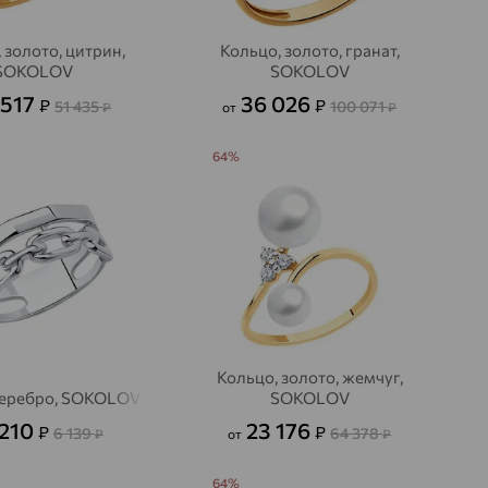
 золото, цитрин,
Кольцо, золото, гранат,
SOKOLOV
SOKOLOV
 517
36 026
₽
₽
51 435
100 071
₽
от
₽
64%
Кольцо, золото, жемчуг,
серебро, SOKOLOV
SOKOLOV
 210
23 176
₽
₽
6 139
64 378
₽
от
₽
64%