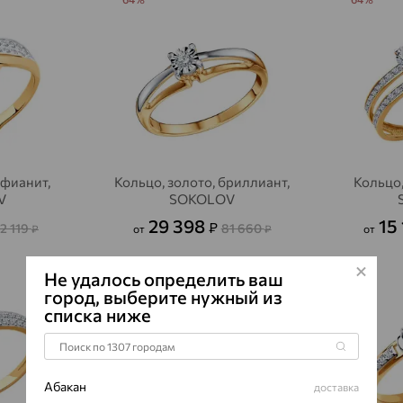
 фианит,
Кольцо, золото, бриллиант,
Кольцо,
V
SOKOLOV
29 398
15
₽
2 119
81 660
₽
от
₽
от
64%
64%
Не удалось определить ваш
город, выберите нужный из
списка ниже
Абакан
доставка