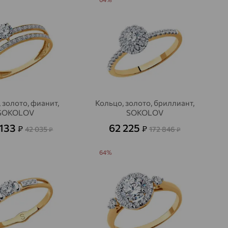
 золото, фианит,
Кольцо, золото, бриллиант,
SOKOLOV
SOKOLOV
 133
62 225
₽
₽
42 035
172 846
₽
₽
64%