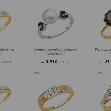
 фианит,
Кольцо, серебро, жемчуг,
Кольцо, 
V
SOKOLOV
929
21
₽
8 120
2 580
₽
от
₽
от
64%
64%