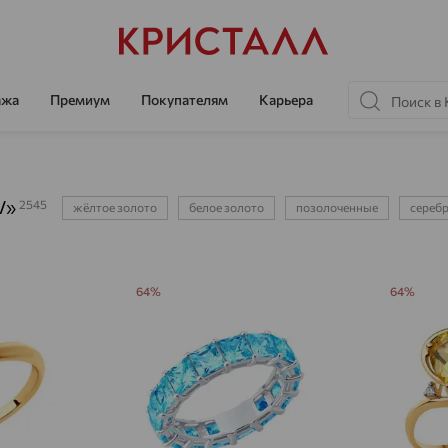
ажа
Премиум
Покупателям
Карьера
V»
2545
жёлтое золото
белое золото
позолоченные
сереб
64%
64%