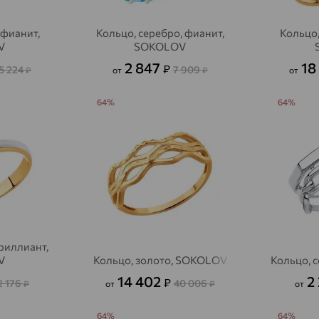
 фианит,
Кольцо, серебро, фианит,
Кольцо,
V
SOKOLOV
2 847
18
₽
5 224
7 909
₽
от
₽
от
64%
64%
бриллиант,
V
Кольцо, золото, SOKOLOV
Кольцо, 
14 402
2
₽
2 176
40 006
₽
от
₽
от
64%
64%