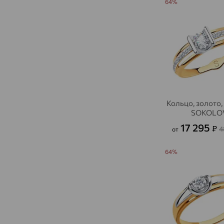
64%
Кольцо, золото,
SOKOLO
17 295
₽
4
от
64%