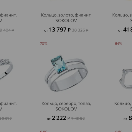
 фианит,
Кольцо, золото, фианит,
Кольцо, 
V
SOKOLOV
13 797
41
₽
9 404
38 326
₽
от
₽
от
70%
64%
 фианит,
Кольцо, серебро, топаз,
Кольцо,
V
SOKOLOV
2 222
₽
6 381
7 406
₽
от
₽
от
64%
64%