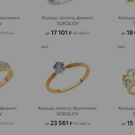
Алексеевка
доставка
бриллиант,
Кольцо, золото, фианит,
Кольцо,
Алексеево-Лозовское
доставка
V
SOKOLOV
Алексин
доставка
17 101
18
₽
79 112
47 502
₽
от
₽
от
Алтайское
доставка
64%
64%
Алупка
доставка
Алушта
доставка
Алхан-Кала
доставка
Альметьевск
доставка
Амурск
доставка
 фианит,
Кольцо, золото, бриллиант,
Кольцо,
V
SOKOLOV
Анадырь
доставка
23 561
15
₽
63 777
65 447
₽
от
₽
от
Анапа
доставка