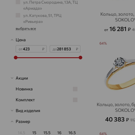
ул. Петра Смородина, 13А, ТЦ
«Армада»
Кольцо, золото,
ул. Катукова, 51, ТРЦ
SOKOLO
«Ривьера»
16 281
₽
выбрать все
4
от
Цена
64%
от
₽
до
₽
Акции
Новинка
Комплект
Кольцо, золото, 
SOKOLO
Вид изделия
40 383
₽
11
Размер
14.5
15
15.5
16
16.5
64%