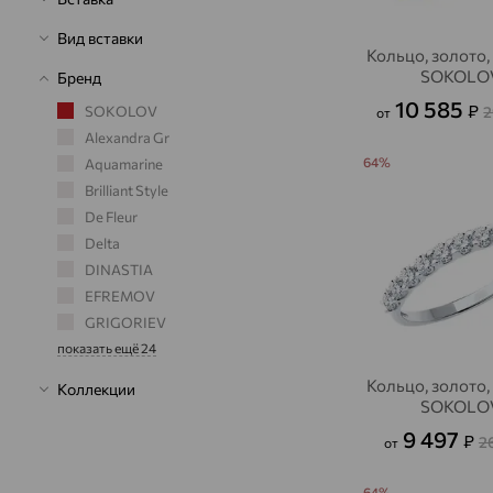
Вид вставки
Кольцо, золото,
SOKOLO
Бренд
10 585
₽
2
SOKOLOV
от
Alexandra Gr
64%
Aquamarine
Brilliant Style
De Fleur
Delta
DINASTIA
EFREMOV
GRIGORIEV
показать ещё 24
Кольцо, золото,
Коллекции
SOKOLO
9 497
₽
2
от
64%