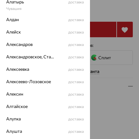
Алатырь
доставка
17 546
Чувашия
₽
48 739
₽
Алдан
доставка
Купить
Алейск
доставка
Александров
доставка
4 платежа по 4 387
₽
с помощью сервисов:
Александровское, Ставропольский край
доставка
Сплит
Алексеевка
доставка
Нужна помощь консультанта
Алексеево-Лозовское
доставка
Описание
Алексин
доставка
Вес:
2.12
Металл:
Золото
Алтайское
доставка
Цвет металла:
Красный
Алупка
Проба:
375
доставка
Страна происхождения:
РОССИЯ
Алушта
доставка
Вид вставки:
Без вставок