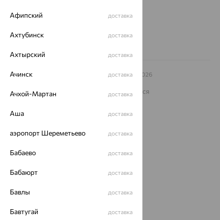
8 (800) 250-02-30
Афипский
доставка
Заказать звонок
Ахтубинск
доставка
Ахтырский
доставка
Ачинск
© ООО «Ювелирный дом «Кристалл»,
доставка
2009
– 2026
Архив акций
Архив изделий
Карта сайта
На информационном ресурсе применяются
Ачхой-Мартан
доставка
рекомендательные технологии
Аша
ОГРН 1044800168379
доставка
Политика конфеденциальности
аэропорт Шереметьево
доставка
Разработка сайта —
CUBA
Бабаево
доставка
Бабаюрт
доставка
Бавлы
доставка
Бавтугай
доставка