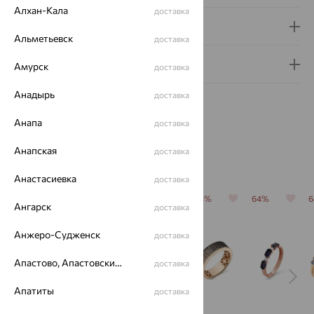
Алхан-Кала
доставка
Доставка и оплата
Альметьевск
доставка
Гарантия и возврат
Амурск
доставка
Анадырь
доставка
Анапа
доставка
Анапская
доставка
Похожие изделия
Анастасиевка
доставка
64%
64%
64%
64%
64%
Ангарск
доставка
Анжеро-Судженск
доставка
Апастово, Апастовский район
доставка
Апатиты
доставка