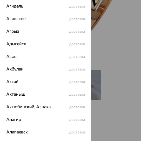
Агидель
доставка
Агинское
доставка
Агрыз
доставка
Адыгейск
доставка
Азов
доставка
Акбулак
доставка
Аксай
доставка
Актаныш
доставка
Актюбинский, Азнакаевский район
доставка
Размеры:
Алагир
доставка
17
Алапаевск
доставка
Калькулятор размера
Другой размер