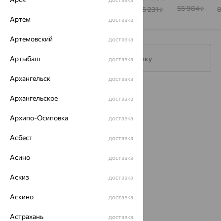
58 568
96 610
55 984
24 493
85 231
₽
₽
₽
₽
₽
Артем
доставка
Артемовский
доставка
Артыбаш
Подписаться на рассылку
доставка
Архангельск
доставка
Каталог
Архангельское
доставка
Акции
Архипо-Осиповка
доставка
Доставка
Асбест
доставка
Покупателям
Асино
доставка
О нас
Аскиз
доставка
Магазины и доставка
г. Липецк
ул. Зегеля, 27/2
Аскино
доставка
еще 3
Астрахань
доставка
Другие города