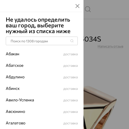
Не удалось определить
ваш город, выберите
Главная
Каталог
Кольца
Без вставок
нужный из списка ниже
Кольцо, золото, 01К0115034S
Артикул:
01К0115034S
Написать отзыв
Абакан
доставка
Абатское
доставка
Абдулино
64%
доставка
Абинск
доставка
Авило-Успенка
доставка
Авсюнино
доставка
Агалатово
доставка