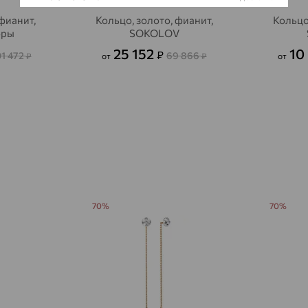
фианит,
Кольцо, золото, фианит,
Кольцо
Авсюнино
доставка
оры
SOKOLOV
Агалатово
25 152
10
доставка
₽
01 472
69 866
₽
от
₽
от
Агидель
доставка
Агинское
доставка
Агрыз
доставка
Адыгейск
доставка
Азов
доставка
70%
70%
Акбулак
доставка
Аксай
доставка
Актаныш
доставка
Актюбинский, Азнакаевский район
доставка