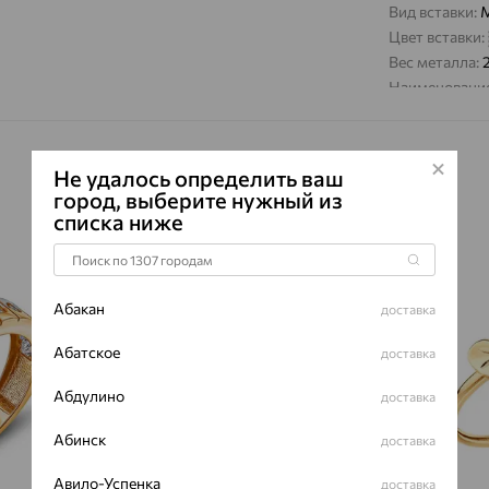
Вид вставки:
М
Цвет вставки:
Вес металла:
Наименование
Не удалось определить ваш
город, выберите нужный из
списка ниже
64%
64%
Абакан
доставка
Абатское
доставка
Абдулино
доставка
Абинск
доставка
Авило-Успенка
доставка