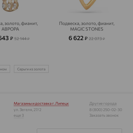
а, золото, фианит,
Подвеска, золото, фианит,
АВРОРА
MAGIC STONES
 643
6 622
₽
₽
52 144
22 073
₽
₽
ином
Серьги из золота
Магазины и доставка
г. Липецк
Другие города
ул. Зегеля, 27/2
8 (800) 250-02-30
еще 3
Заказать звонок