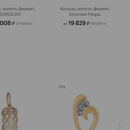
, золото, фианит,
Кольцо, золото, фианит,
SOKOLOV
Золотые Узоры
 008
19 829
₽
₽
27 800
55 081
₽
от
₽
70%