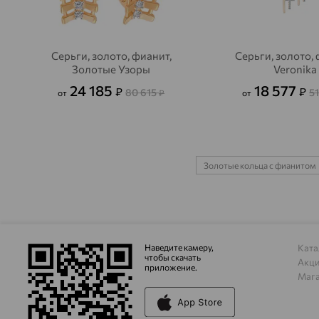
Серьги, золото, фианит,
Серьги, золото, 
Золотые Узоры
Veronika
24 185
18 577
₽
₽
80 615
5
от
₽
от
Золотые кольца с фианитом
Наведите камеру,
Ката
чтобы скачать
Акц
приложение.
Маг