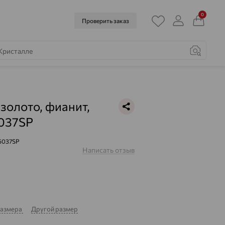
0
Проверить заказ
 золото, фианит,
5037SР
5037SР
Написать отзыв
з
размера
Другой размер