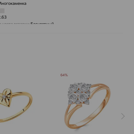
ногокаменка
2.63
 цвета вставки:
Бесцветный
64%