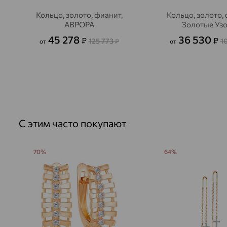
Кольцо, золото, фианит,
Кольцо, золото, 
АВРОРА
Золотые Уз
45 278
36 530
₽
₽
125 773
1
от
₽
от
С этим часто покупают
70%
64%