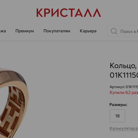
ажа
Премиум
Покупателям
Карьера
Кольцо,
01К111
Артикул:
01К111
Купили 62 ра
Размеры:
18
Калькулятор 