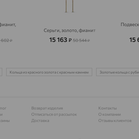
Алагир
доставка
Алапаевск
доставка
фианит,
Подвеск
Серьги, золото, фианит
Алатырь
доставка
15 163
15
Чувашия
₽
1 602
50 544
₽
₽
Алдан
доставка
Алейск
доставка
Кольца из красного золота с красным камнем
Золотые кольца с руб
Александров
доставка
Александровское, Ставропольский край
доставка
Алексеевка
доставка
лог
Возврат изделия
Контакты
Алексеево-Лозовское
доставка
ии
Отписаться от рассылок
О компании
азины
Доставка
Отзывы клиентов
Алексин
доставка
Алтайское
доставка