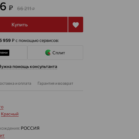
36
₽
66 211
₽
Купить
 5 959
₽
с помощью сервисов:
Сплит
Нужна помощь консультанта
оставка и оплата
Гарантия и возврат
то
:
Красный
хождения:
РОССИЯ
ит