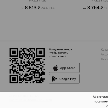
PRESTIGE
PRESTIG
8 813
3 764
₽
₽
24 480
12
от
₽
от
Наведите камеру,
Ката
чтобы скачать
Акц
приложение.
Дост
ОГРН 1044800168379
Мы испол
Политика конфеденциальности
посетител
На
с