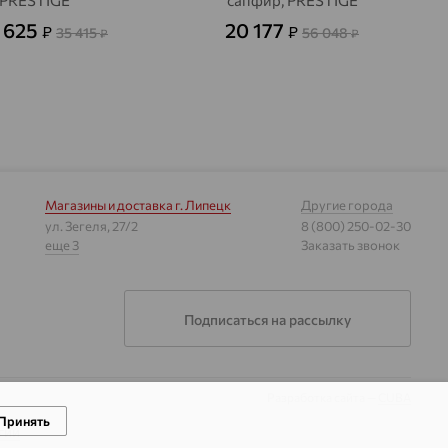
PRESTIGE
сапфир, PRESTIGE
 625
20 177
₽
₽
35 415
56 048
₽
₽
Магазины и доставка
г. Липецк
Другие города
ул. Зегеля, 27/2
8 (800) 250-02-30
еще 3
Заказать звонок
Подписаться на рассылку
Разработка сайта —
CUBA
Принять
гии