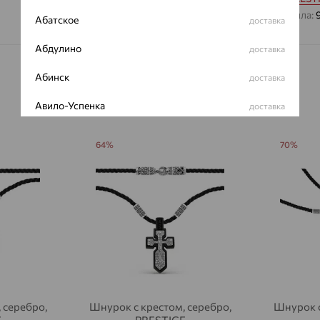
Вес металла:
Абатское
доставка
Абдулино
доставка
Абинск
доставка
Авило-Успенка
доставка
Авсюнино
доставка
64%
70%
Агалатово
доставка
Агидель
доставка
Агинское
доставка
Агрыз
доставка
Адыгейск
доставка
Азов
 серебро,
Шнурок с крестом, серебро,
Шнурок с
доставка