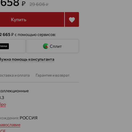
 658
₽
29 606
₽
Купить
 2 665
₽
с помощью сервисов:
Сплит
Нужна помощь консультанта
оставка и оплата
Гарантия и возврат
коллекционные
8.3
бро
хождения:
РОССИЯ
равославие
IGE