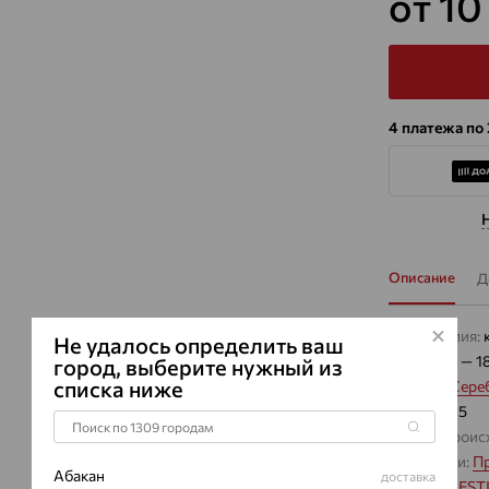
от 10
4 платежа по
Описание
Д
Вид изделия:
Не удалось определить ваш
Вес:
18.23 — 1
город, выберите нужный из
списка ниже
Металл:
Сере
Проба:
925
Страна проис
Коллекции:
П
Абакан
доставка
Бренд:
PREST