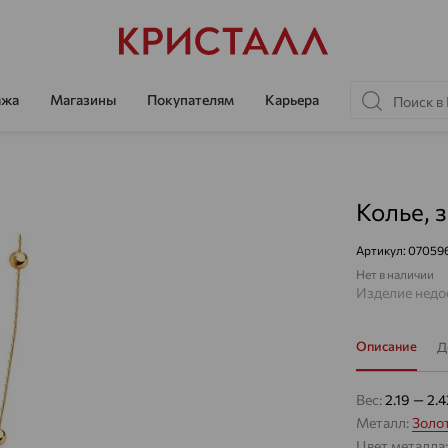
ажа
Магазины
Покупателям
Карьера
Колье, 
Артикул:
07059
Нет в наличии
Изделие недос
Описание
Д
Вес:
2.19 — 2.4
Металл:
Золо
Цвет металла