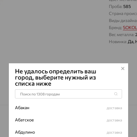
Проба:
585
Страна проис
Виды дизайна
Бренд:
SOKO
Вес металла:
Новинка:
Да, 
Не удалось определить ваш
город, выберите нужный из
списка ниже
Абакан
доставка
Абатское
доставка
Абдулино
доставка