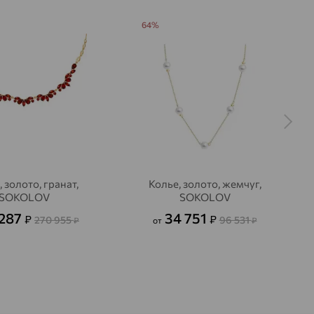
64%
 золото, гранат,
Колье, золото, жемчуг,
SOKOLOV
SOKOLOV
 287
34 751
₽
₽
270 955
96 531
₽
от
₽