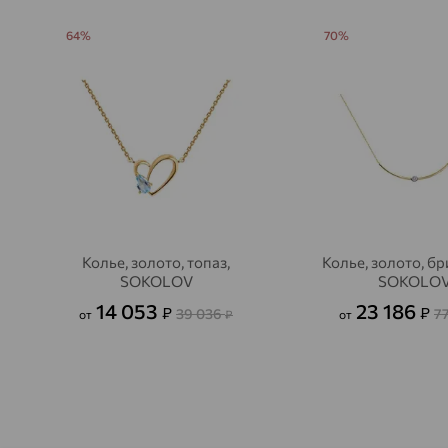
64%
70%
Колье, золото, топаз,
Колье, золото, бр
SOKOLOV
SOKOLO
14 053
23 186
₽
₽
39 036
7
от
₽
от