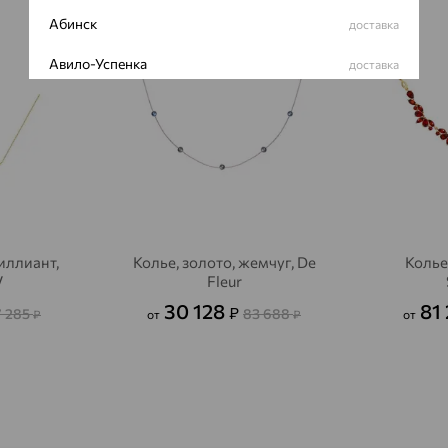
Абинск
доставка
64%
70%
Авило-Успенка
доставка
Авсюнино
доставка
Агалатово
доставка
Агидель
доставка
Агинское
доставка
иллиант,
Колье, золото, жемчуг, De
Колье,
Агрыз
доставка
V
Fleur
Адыгейск
доставка
30 128
81
₽
7 285
83 688
₽
от
₽
от
Азов
доставка
Акбулак
доставка
Аксай
доставка