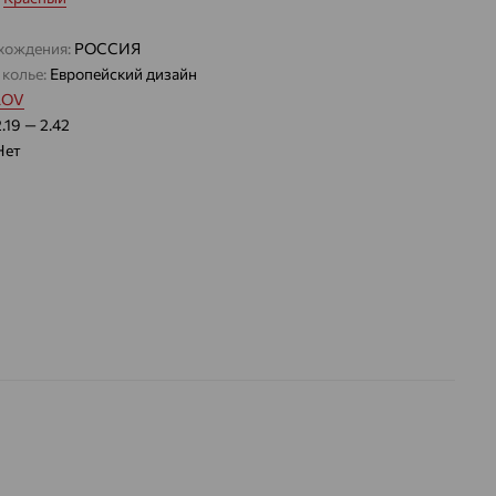
хождения:
РОССИЯ
 колье:
Европейский дизайн
LOV
2.19 — 2.42
Нет