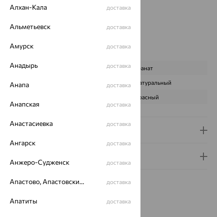
Алхан-Кала
Бренд:
SOKOLOV
доставка
Цвет вставки:
Альметьевск
доставка
Вес металла:
6.139 — 6.569
Наименование цвета вставки:
Красный
Амурск
доставка
Характеристика вставки:
Анадырь
доставка
ВИД КАМНЯ
Гранат
ПРОИСХОЖДЕНИЕ
Натуральный
Анапа
доставка
ЦВЕТ
Красный
Анапская
доставка
Анастасиевка
доставка
Доставка и оплата
Ангарск
доставка
Гарантия и возврат
Анжеро-Судженск
доставка
Апастово, Апастовский район
доставка
Апатиты
доставка