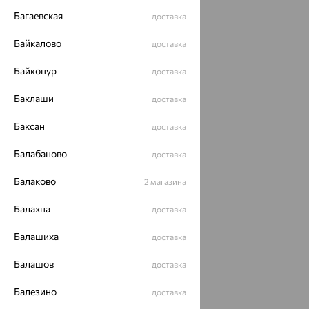
ОГРН 1044800168379
Багаевская
доставка
Политика конфеденциальности
Разработка сайта —
CUBA
Байкалово
доставка
Байконур
доставка
Баклаши
доставка
Баксан
доставка
Балабаново
доставка
Балаково
2 магазина
Балахна
доставка
Балашиха
доставка
Балашов
доставка
Балезино
доставка