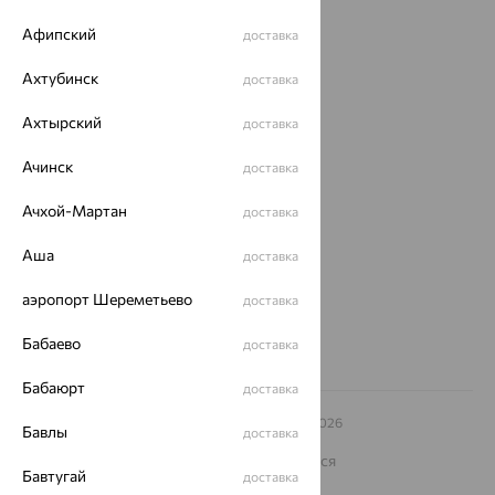
Акции
Афипский
доставка
Магазины
Ахтубинск
доставка
Покупателям
Ахтырский
доставка
О нас
Ачинск
доставка
Магазины и доставка
г. Липецк
ул. Зегеля, 27/2
Ачхой-Мартан
доставка
еще 3
Другие города
Аша
доставка
8 (800) 250-02-30
Заказать звонок
аэропорт Шереметьево
доставка
Бабаево
доставка
Бабаюрт
доставка
© ООО «Ювелирный дом «Кристалл»,
2009
– 2026
Бавлы
доставка
Архив акций
Архив изделий
Карта сайта
На информационном ресурсе применяются
рекомендательные технологии
Бавтугай
доставка