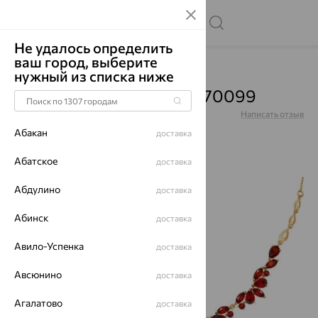
Не удалось определить
ваш город, выберите
Главная
Каталог
Колье
Гранат
нужный из списка ниже
Колье, золото, гранат, 770099
Артикул:
770099
Написать отзыв
Абакан
доставка
Абатское
доставка
Абдулино
70%
доставка
Абинск
доставка
Авило-Успенка
доставка
Авсюнино
доставка
Агалатово
доставка