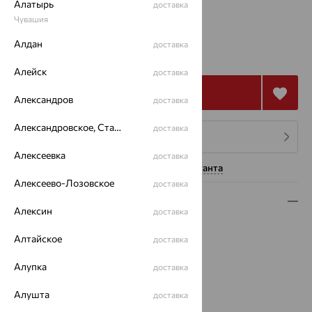
Алатырь
доставка
Калькулятор размера
Чувашия
от 81 287
Алдан
доставка
₽
270 955
₽
Алейск
доставка
Купить
Александров
доставка
Александровское, Ставропольский край
доставка
4 платежа по 20 322
₽
Алексеевка
доставка
Нужна помощь консультанта
Алексеево-Лозовское
доставка
Описание
Алексин
доставка
Вес:
8.47 — 8.9
Алтайское
доставка
Металл:
Золото
Цвет металла:
Красный
Алупка
доставка
Проба:
585
Страна происхождения:
РОССИЯ
Алушта
доставка
Вставка:
Гранат