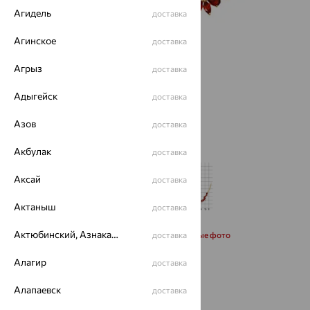
Агидель
доставка
Агинское
доставка
Агрыз
доставка
Адыгейск
доставка
Азов
доставка
Акбулак
доставка
Аксай
доставка
Актаныш
доставка
Актюбинский, Азнакаевский район
Запросить дополнительные фото
доставка
Алагир
доставка
Размеры:
Алапаевск
доставка
45
50