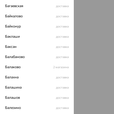
ОГРН 1044800168379
Багаевская
доставка
Политика конфеденциальности
Байкалово
Разработка сайта —
CUBA
доставка
Байконур
доставка
Баклаши
доставка
Баксан
доставка
Балабаново
доставка
Балаково
2 магазина
Балахна
доставка
Балашиха
доставка
Балашов
доставка
Балезино
доставка