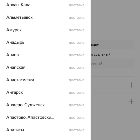
Алхан-Кала
доставка
Бренд:
SOKOLOV
Цвет вставки:
Альметьевск
доставка
Вес металла:
4.578 — 4.948
Наименование цвета вставки:
Красный
Амурск
доставка
Характеристика вставки:
Анадырь
доставка
ВИД КАМНЯ
Гранат
Анапа
ПРОИСХОЖДЕНИЕ
Натуральный
доставка
ЦВЕТ
Красный
Анапская
доставка
Анастасиевка
доставка
Доставка и оплата
Ангарск
доставка
Гарантия и возврат
Анжеро-Судженск
доставка
Апастово, Апастовский район
доставка
Апатиты
доставка