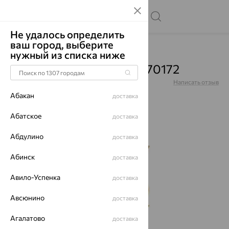
Не удалось определить
ваш город, выберите
Главная
Каталог
Колье
Гранат
нужный из списка ниже
Колье, золото, гранат, 770172
Артикул:
770172
Написать отзыв
Абакан
доставка
Абатское
доставка
Абдулино
64%
доставка
Абинск
доставка
Авило-Успенка
доставка
Авсюнино
доставка
Агалатово
доставка