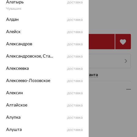
Алатырь
доставка
Калькулятор размера
Чувашия
от 56 805
Алдан
доставка
₽
157 793
₽
Алейск
доставка
Купить
Александров
доставка
Александровское, Ставропольский край
доставка
4 платежа по 14 201
₽
Алексеевка
доставка
Нужна помощь консультанта
Алексеево-Лозовское
доставка
Описание
Алексин
доставка
Вес:
5.46 — 5.83
Алтайское
доставка
Металл:
Золото
Цвет металла:
Красный
Алупка
доставка
Проба:
585
Страна происхождения:
РОССИЯ
Алушта
доставка
Вставка:
Гранат