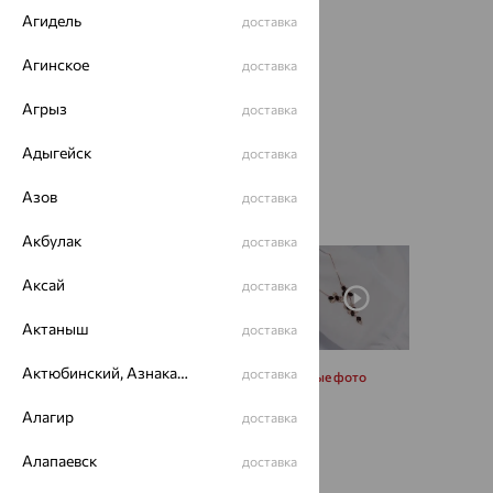
Агидель
доставка
Агинское
доставка
Агрыз
доставка
Адыгейск
доставка
Азов
доставка
Акбулак
доставка
Аксай
доставка
Актаныш
доставка
Актюбинский, Азнакаевский район
доставка
Запросить дополнительные фото
Алагир
доставка
Размеры:
Алапаевск
доставка
45