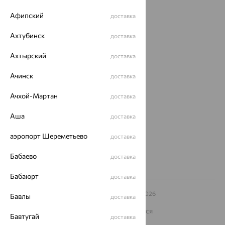
Акции
Афипский
доставка
Магазины
Ахтубинск
доставка
Покупателям
Ахтырский
доставка
О нас
Ачинск
доставка
Магазины и доставка
г. Липецк
ул. Зегеля, 27/2
Ачхой-Мартан
доставка
еще 3
Аша
доставка
Другие города
8 (800) 250-02-30
аэропорт Шереметьево
доставка
Заказать звонок
Бабаево
доставка
Бабаюрт
доставка
© ООО «Ювелирный дом «Кристалл»,
2009
– 2026
Бавлы
доставка
Архив акций
Архив изделий
Карта сайта
На информационном ресурсе применяются
Бавтугай
доставка
рекомендательные технологии