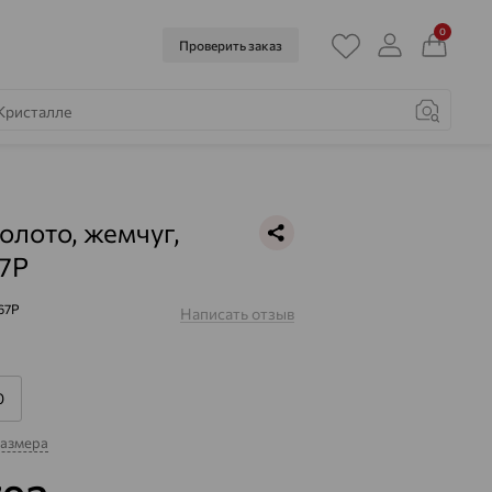
0
Проверить заказ
золото, жемчуг,
7Р
67Р
Написать отзыв
0
размера