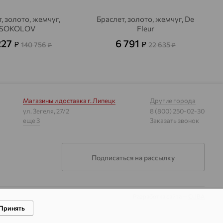
, золото, жемчуг,
Браслет, золото, жемчуг, De
SOKOLOV
Fleur
227
6 791
₽
₽
140 756
22 635
₽
₽
Магазины и доставка
г. Липецк
Другие города
ул. Зегеля, 27/2
8 (800) 250-02-30
еще 3
Заказать звонок
Подписаться на рассылку
Разработка сайта —
CUBA
Принять
гии