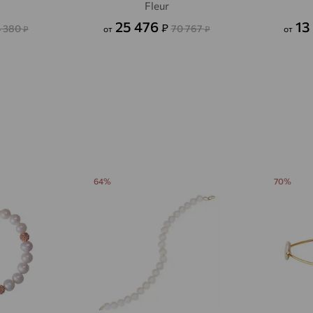
Агалатово
доставка
Fleur
25 476
13
₽
4 380
70 767
Агидель
₽
от
₽
от
доставка
Агинское
доставка
Агрыз
доставка
Адыгейск
доставка
Азов
доставка
Акбулак
доставка
64%
70%
Аксай
доставка
Актаныш
доставка
Актюбинский, Азнакаевский район
доставка
Алагир
доставка
Алапаевск
доставка