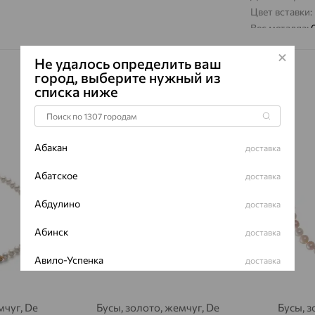
Цвет вставки:
Вес металла:
Наименование
Не удалось определить ваш
город, выберите нужный из
списка ниже
Абакан
64%
доставка
64%
Абатское
доставка
Абдулино
доставка
Абинск
доставка
Авило-Успенка
доставка
Авсюнино
доставка
мчуг, De
Бусы, золото, жемчуг, De
Бусы, з