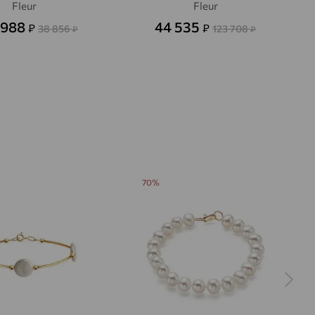
Fleur
Fleur
 988
44 535
₽
₽
38 856
123 708
₽
₽
70%