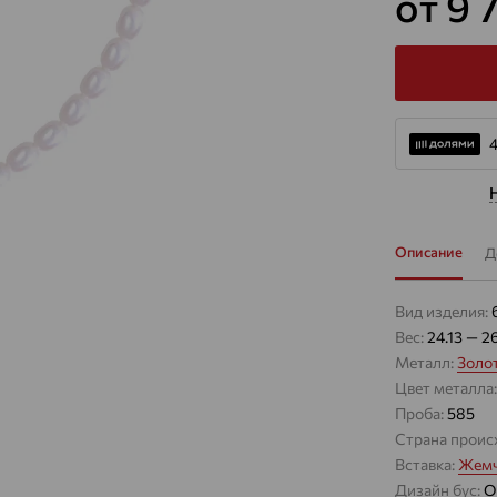
от 9 
4
Описание
Д
Вид изделия:
Вес:
24.13 — 2
Металл:
Золо
Цвет металла
Проба:
585
Страна проис
Вставка:
Жемч
Дизайн бус:
О