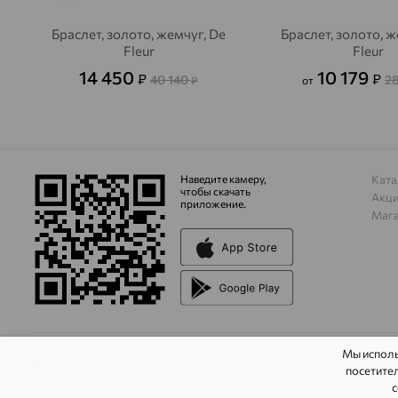
Браслет, золото, жемчуг, De
Браслет, золото, ж
Fleur
Fleur
14 450
10 179
₽
₽
40 140
2
₽
от
Наведите камеру,
Ката
чтобы скачать
Акц
приложение.
Маг
ОГРН 1044800168379
Мы испол
Политика конфеденциальности
посетител
На
с