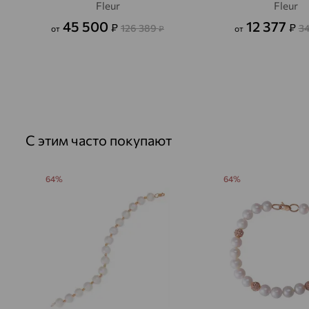
Fleur
Fleur
45 500
12 377
₽
₽
126 389
3
от
₽
от
С этим часто покупают
64%
64%