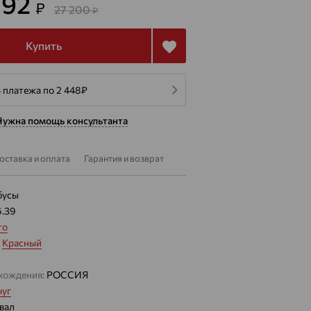
792
₽
27 200
₽
Купить
 платежа по 2 448
₽
Нужна помощь консультанта
оставка и оплата
Гарантия и возврат
бусы
6.39
то
:
Красный
хождения:
РОССИЯ
уг
вал