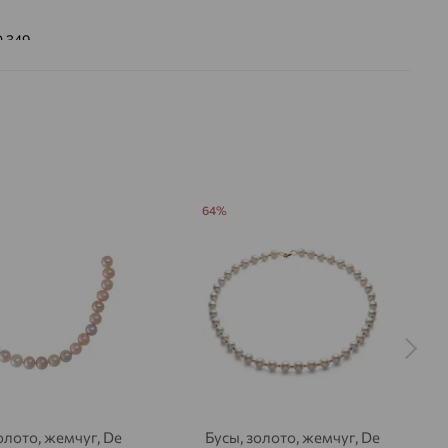
0.349
 цвета вставки:
Белый
64%
олото, жемчуг, De
Бусы, золото, жемчуг, De