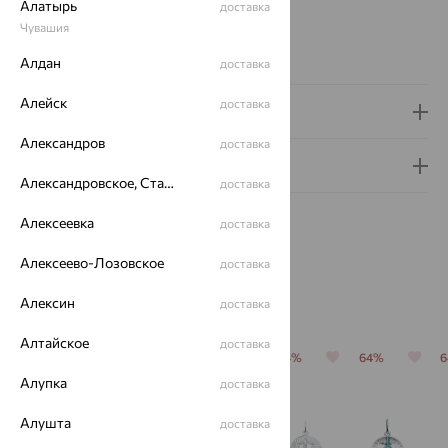
Алатырь
доставка
ЗНАКИ ЗОДИАКА:
Рак
Чувашия
Бренд:
Aquamarine
Вес металла:
1.11 — 1.13
Алдан
доставка
Алейск
доставка
Доставка и оплата
Александров
доставка
Гарантия и возврат
Александровское, Ставропольский край
доставка
Алексеевка
доставка
Алексеево-Лозовское
доставка
Похожие изделия
Алексин
доставка
Алтайское
доставка
64%
64%
64%
64%
64%
Алупка
доставка
Алушта
доставка