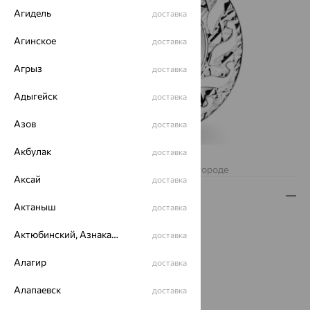
Агидель
доставка
Агинское
доставка
Агрыз
доставка
Адыгейск
доставка
Азов
доставка
Акбулак
доставка
Нет в наличии
Изделие недоступно для заказа в вашем городе
Аксай
доставка
Описание
Актаныш
доставка
Вид изделия:
знаки зодиака
Актюбинский, Азнакаевский район
доставка
Вес:
1.11 — 1.13
Металл:
Серебро
Алагир
доставка
Проба:
925
Страна происхождения:
РОССИЯ
Алапаевск
доставка
Вид покрытия:
родирование