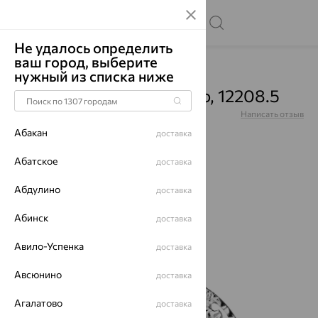
Не удалось определить
ваш город, выберите
Главная
Каталог
Подвески
нужный из списка ниже
Подвеска "Рак", серебро, 12208.5
Артикул:
12208.5
Написать отзыв
Абакан
доставка
Абатское
доставка
Абдулино
65%
доставка
Абинск
доставка
Авило-Успенка
доставка
Авсюнино
доставка
Агалатово
доставка