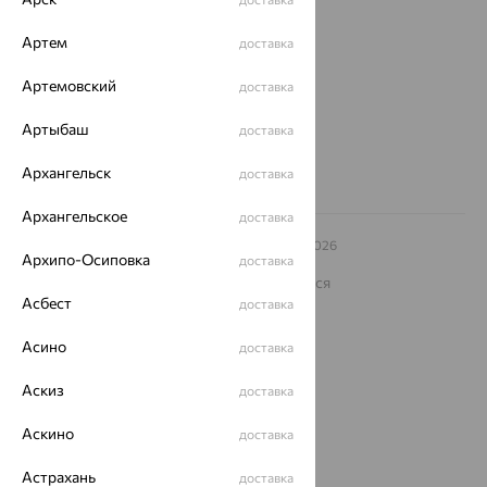
ул. Зегеля, 27/2
Артем
еще 3
доставка
Другие города
Артемовский
доставка
8 (800) 250-02-30
Заказать звонок
Артыбаш
доставка
Архангельск
доставка
Архангельское
доставка
© ООО «Ювелирный дом «Кристалл»,
2009
– 2026
Архипо-Осиповка
доставка
Архив акций
Архив изделий
Карта сайта
На информационном ресурсе применяются
рекомендательные технологии
Асбест
доставка
ОГРН 1044800168379
Асино
доставка
Политика конфеденциальности
Разработка сайта —
CUBA
Аскиз
доставка
Аскино
доставка
Астрахань
доставка