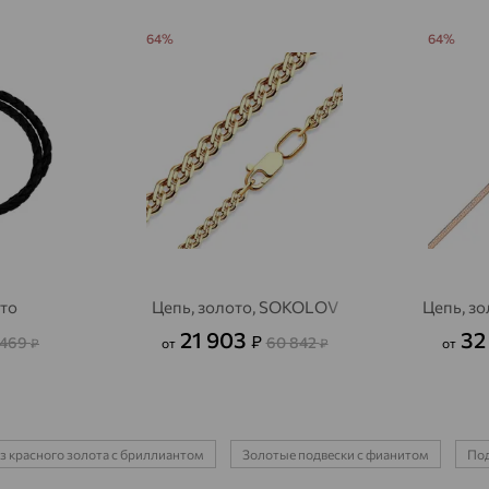
64%
64%
Актаныш
доставка
Актюбинский, Азнакаевский район
доставка
Алагир
доставка
Алапаевск
доставка
Алатырь
доставка
Чувашия
Алдан
доставка
ото
Цепь, золото, SOKOLOV
Цепь, зо
Алейск
доставка
21 903
32
₽
 469
60 842
₽
от
₽
от
Александров
доставка
Александровское, Ставропольский край
доставка
Алексеевка
доставка
з красного золота с бриллиантом
Золотые подвески с фианитом
Под