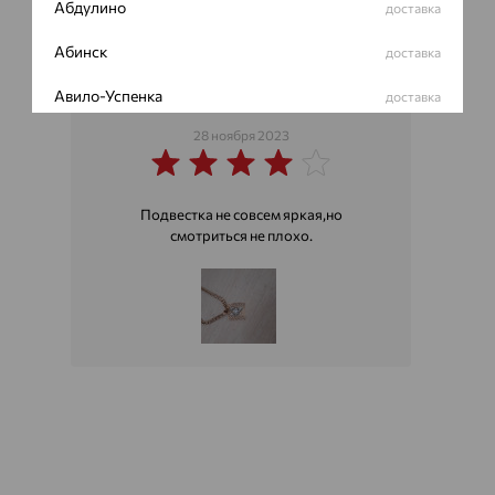
Абдулино
доставка
Абинск
доставка
Авило-Успенка
доставка
андрей
28 ноября 2023
Авсюнино
доставка
Агалатово
доставка
Подвестка не совсем яркая,но
Агидель
доставка
смотриться не плохо.
Агинское
доставка
Агрыз
доставка
Адыгейск
доставка
Азов
доставка
Акбулак
доставка
Аксай
доставка