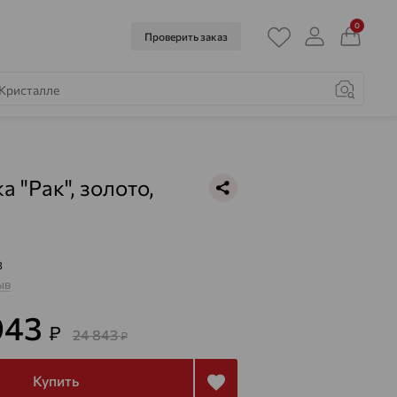
0
Проверить заказ
а "Рак", золото,
3
ыв
943
₽
24 843
₽
Купить