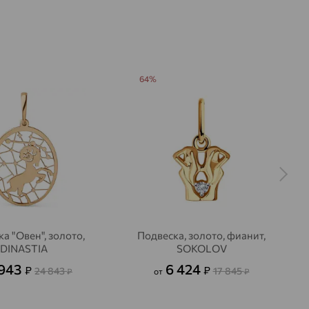
64%
а "Овен", золото,
Подвеска, золото, фианит,
DINASTIA
SOKOLOV
 943
6 424
₽
₽
24 843
17 845
₽
от
₽