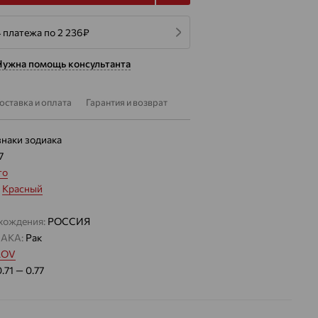
 платежа по 2 236
₽
Нужна помощь консультанта
оставка и оплата
Гарантия и возврат
знаки зодиака
7
то
:
Красный
хождения:
РОССИЯ
АКА:
Рак
LOV
0.71 — 0.77