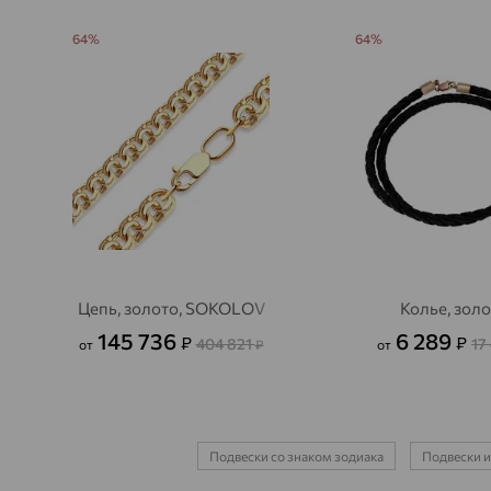
64%
64%
Цепь, золото, SOKOLOV
Колье, зол
145 736
6 289
₽
₽
404 821
17
от
₽
от
Подвески со знаком зодиака
Подвески и