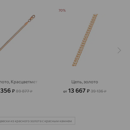
70%
лото, Красцветмет
Цепь, золото
 356
13 667
₽
₽
89 877
39 136
₽
от
₽
вески из красного золота с красным камнем