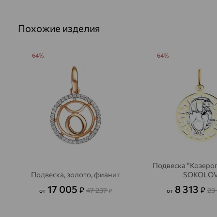
Похожие изделия
64%
64%
Подвеска "Козерог"
Подвеска, золото, фианит
SOKOLO
17 005
8 313
₽
₽
47 237
23
от
₽
от