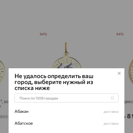
64%
64%
Не удалось определить ваш
город, выберите нужный из
списка ниже
, золото,
Подвеска "Рыбы", золото,
Подвеск
V
SOKOLOV
Абакан
доставка
6 704
8
₽
 093
18 623
₽
от
₽
от
Абатское
доставка