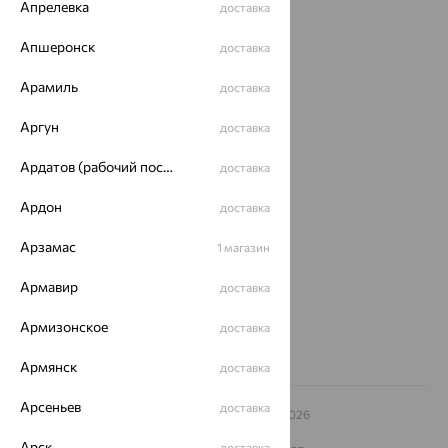
Каталог
Апрелевка
доставка
Акции
Апшеронск
доставка
Магазины
Арамиль
доставка
Покупателям
Аргун
доставка
О нас
Ардатов (рабочий поселок)
доставка
Магазины и доставка
г. Липецк
Ардон
доставка
ул. Зегеля, 27/2
еще 3
Арзамас
1 магазин
Другие города
8 (800) 250-02-30
Армавир
доставка
Заказать звонок
Армизонское
доставка
Армянск
доставка
Арсеньев
доставка
© ООО «Ювелирный дом «Кристалл»,
2009
– 2026
Архив акций
Архив изделий
Карта сайта
Арск
доставка