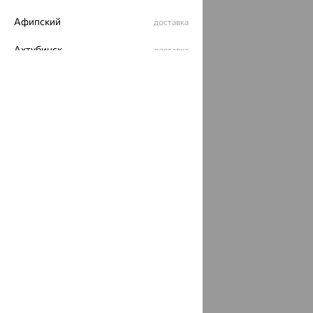
Афипский
доставка
Ахтубинск
доставка
Ахтырский
доставка
Ачинск
доставка
Ачхой-Мартан
доставка
Аша
доставка
аэропорт Шереметьево
доставка
Бабаево
доставка
Бабаюрт
доставка
Бавлы
доставка
Бавтугай
доставка