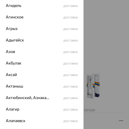
Агидель
доставка
Агинское
доставка
Агрыз
доставка
Адыгейск
доставка
Азов
доставка
Акбулак
доставка
Аксай
доставка
Актаныш
доставка
Актюбинский, Азнакаевский район
доставка
Нет в наличии
Алагир
Изделие недоступно для заказа в вашем городе
доставка
Описание
Алапаевск
доставка