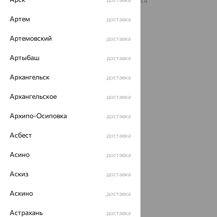
На информационном ресурсе применяются
рекомендательные технологии
Артем
доставка
ОГРН 1044800168379
Политика конфеденциальности
Артемовский
доставка
Разработка сайта —
CUBA
Артыбаш
доставка
Архангельск
доставка
Архангельское
доставка
Архипо-Осиповка
доставка
Асбест
доставка
Асино
доставка
Аскиз
доставка
Аскино
доставка
Астрахань
доставка