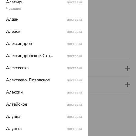
Алатырь
доставка
Вид изделия:
ложки
Чувашия
Вес:
17.93 — 18.41
Металл:
Серебро
Алдан
доставка
Проба:
925
Страна происхождения:
РОССИЯ
Алейск
доставка
Детские ложки:
Детские
Александров
доставка
Бренд:
АргентА
Вес металла:
17.93 — 18.41
Александровское, Ставропольский край
доставка
Алексеевка
Доставка и оплата
доставка
Алексеево-Лозовское
доставка
Гарантия и возврат
Алексин
доставка
Алтайское
доставка
Алупка
доставка
Похожие изделия
Алушта
доставка