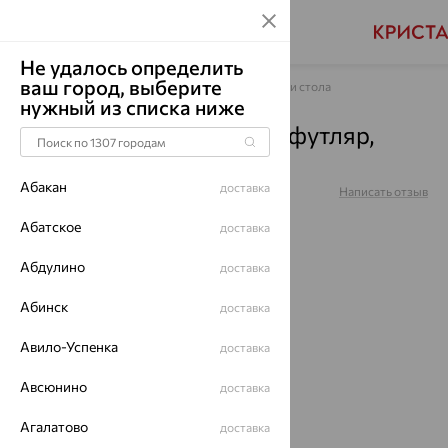
Не удалось определить
ваш город, выберите
Главная
Каталог
Предметы для сервировки стола
нужный из списка ниже
Ложка "Утята" с черн. + футляр,
серебро, 1179ЛЖ05806
Абакан
доставка
Артикул:
1179ЛЖ05806
Написать отзыв
Абатское
доставка
Абдулино
доставка
65%
Абинск
доставка
Авило-Успенка
доставка
Авсюнино
доставка
Агалатово
доставка