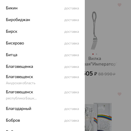
64%
64%
Бикин
доставка
Биробиджан
доставка
Бирск
доставка
Бисерово
доставка
Битца
доставка
Ложка"Машинка"+футляр,
Вилка
серебро, АргентА
столовая"Император",
Благовещенка
доставка
серебро, АргентА
14 205
43 605
₽
₽
28 990
88 990
от
₽
₽
Благовещенск
доставка
Амурская область
Благовещенск
доставка
64%
64%
республика Башкортостан
Благодарный
доставка
Бобров
доставка