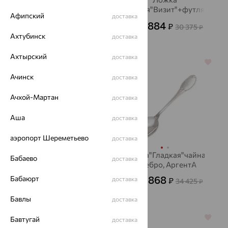
серебро, АргентА
чайная"Визит"+футляр,
Афипский
доставка
серебро, АргентА
31 355
14 884
₽
₽
63 990
30 375
₽
от
₽
Ахтубинск
доставка
Ахтырский
доставка
64%
64%
Ачинск
доставка
Ачхой-Мартан
доставка
Аша
доставка
аэропорт Шереметьево
доставка
Ложка чайная
Ложка"Гладкая"чайнаяная+
Бабаево
доставка
"Афина"+ фут.,
серебро, АргентА
серебро, АргентА
16 868
Бабаюрт
18 842
доставка
₽
₽
34 425
38 453
от
₽
от
₽
Бавлы
доставка
64%
64%
Бавтугай
доставка