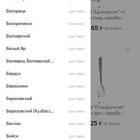
Белорецк
Нож столовый
доставка
Ложка "Цыпленок" ч/
"Император",
п + футляр, серебро,
Белореченск
серебро, АргентА
АргентА
1 магазин
37 235
11 265
₽
₽
75 990
22 990
₽
₽
Белоярский
доставка
Белый Яр
доставка
64%
64%
Беляевка, Беляевский р-он
доставка
Бердск
доставка
Березники
доставка
Березовский
доставка
Ложка"Совенок"+футляр,
Ложка "Подарочная"
Березовский (Кузбасс), Берёзовский г/о
доставка
серебро, АргентА
черн. + фут., серебро,
АргентА
9 305
8 325
₽
₽
18 990
Беслан
16 990
₽
доставка
₽
Бийск
доставка