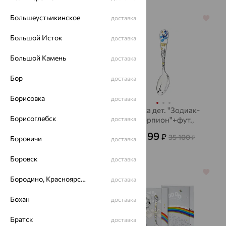
Большеустьикинское
доставка
64%
64%
Большой Исток
доставка
Большой Камень
доставка
Бор
доставка
Борисовка
доставка
Ложка чайная
Ложка дет. "Зодиак-
Борисоглебск
"Витая" черн. + фут.,
доставка
Скорпион"+фут.,
серебро, АргентА
серебро, АргентА
7 835
17 199
₽
₽
15 990
35 100
₽
₽
Боровичи
доставка
Боровск
доставка
64%
64%
Бородино, Красноярский край
доставка
Бохан
доставка
Братск
доставка