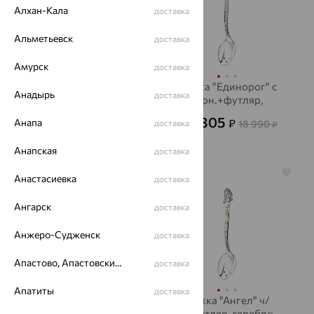
Алхан-Кала
доставка
Альметьевск
доставка
Амурск
доставка
Ложка"Б.М.Казанская
Ложка "Единорог" с
Анадырь
доставка
"+футл., серебро,
черн.+футляр,
АргентА
серебро, АргентА
4 895
9 305
₽
₽
Анапа
9 990
18 990
доставка
от
₽
от
₽
Анапская
доставка
64%
64%
Анастасиевка
доставка
Ангарск
доставка
Анжеро-Судженск
доставка
Апастово, Апастовский район
доставка
Апатиты
доставка
Ложка
Ложка "Ангел" ч/
столовая"Император",
п+футляр, серебро,