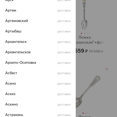
Артем
доставка
Артемовский
доставка
Артыбаш
доставка
Ложка "Ангел" с
Ложка
Архангельск
черн.+футляр,
доставка
"Б.М.Казанская"+фут.,
серебро, АргентА
серебро, АргентА
9 795
9 559
₽
₽
19 990
19 508
от
₽
от
₽
Архангельское
доставка
Архипо-Осиповка
доставка
64%
64%
Асбест
доставка
Асино
доставка
Аскиз
доставка
Аскино
доставка
Астрахань
доставка
Нож столовый,
Ложка