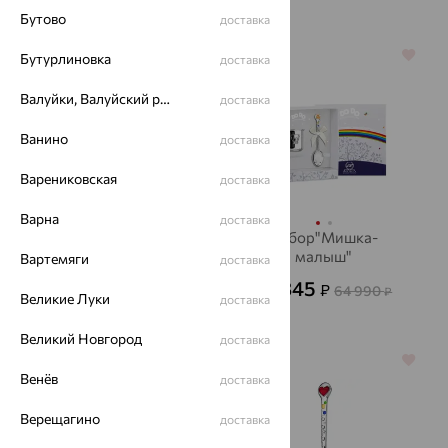
Бутово
доставка
64%
64%
Бутурлиновка
доставка
Валуйки, Валуйский район
доставка
Ванино
доставка
Варениковская
доставка
Варна
доставка
Кружка"Ангел"+футляр,
Набор"Мишка-
серебро, АргентА
малыш"
Вартемяги
доставка
(2пр.)+футляр,
29 395
31 845
₽
₽
59 990
64 990
₽
₽
серебро, АргентА
Великие Луки
доставка
Великий Новгород
доставка
64%
64%
Венёв
доставка
Верещагино
доставка