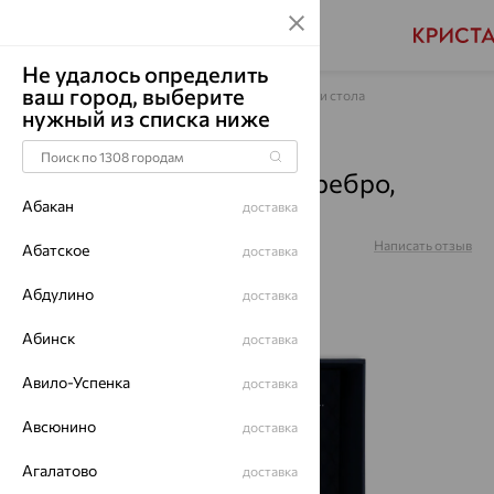
Не удалось определить
ваш город, выберите
Главная
Каталог
Предметы для сервировки стола
нужный из списка ниже
Ложка"Серебряная
роза"кофейная+фут, серебро,
Абакан
доставка
1671ЛЖ07801
Артикул:
1671ЛЖ07801
Написать отзыв
Абатское
доставка
Абдулино
доставка
Абинск
доставка
64%
Авило-Успенка
доставка
Авсюнино
доставка
Агалатово
доставка