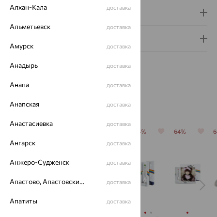
Алхан-Кала
доставка
Доставка и оплата
Альметьевск
доставка
Гарантия и возврат
Амурск
доставка
Анадырь
доставка
Анапа
доставка
Похожие изделия
Анапская
доставка
Анастасиевка
доставка
64%
64%
64%
64%
64%
Ангарск
доставка
Анжеро-Судженск
доставка
Апастово, Апастовский район
доставка
Апатиты
доставка