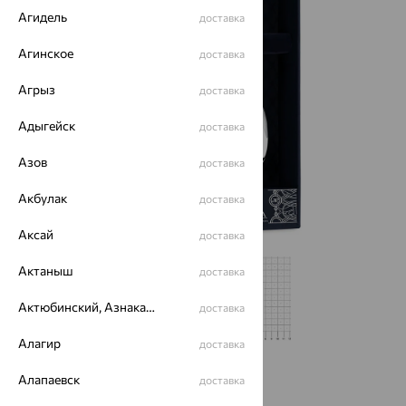
Агидель
доставка
Агинское
доставка
Агрыз
доставка
Адыгейск
доставка
Азов
доставка
Акбулак
доставка
Аксай
доставка
Актаныш
доставка
Актюбинский, Азнакаевский район
доставка
Алагир
доставка
от 10 285
Алапаевск
доставка
₽
20 990
₽