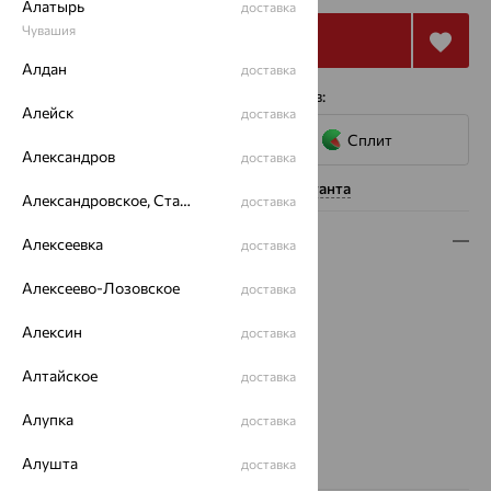
Алатырь
доставка
Чувашия
Купить
Алдан
доставка
4 платежа по 2 571
₽
с помощью сервисов:
Алейск
доставка
Сплит
Александров
доставка
Нужна помощь консультанта
Александровское, Ставропольский край
доставка
Описание
Алексеевка
доставка
Вид изделия:
ложки
Алексеево-Лозовское
доставка
Вес:
15.7 — 18.65
Алексин
Металл:
Серебро
доставка
Проба:
925
Алтайское
доставка
Страна происхождения:
РОССИЯ
Фантазийные ложки:
Фантазийные
Алупка
доставка
Бренд:
АргентА
Вес металла:
15.7 — 18.65
Алушта
доставка