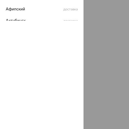
Афипский
доставка
Ахтубинск
доставка
Ахтырский
доставка
Ачинск
доставка
Ачхой-Мартан
доставка
Аша
доставка
аэропорт Шереметьево
доставка
Бабаево
доставка
Бабаюрт
доставка
Бавлы
доставка
Бавтугай
доставка