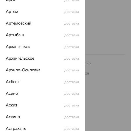
ул. Зегеля, 27/2
еще 3
Артем
доставка
Другие города
Артемовский
доставка
8 (800) 250-02-30
Заказать звонок
Артыбаш
доставка
Архангельск
доставка
Архангельское
доставка
© ООО «Ювелирный дом «Кристалл»,
2009
– 2026
Архив акций
Архив изделий
Карта сайта
Архипо-Осиповка
доставка
На информационном ресурсе применяются
рекомендательные технологии
Асбест
доставка
ОГРН 1044800168379
Политика конфеденциальности
Асино
доставка
Разработка сайта —
CUBA
Аскиз
доставка
Аскино
доставка
Астрахань
доставка