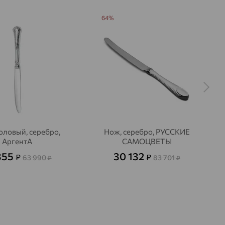
64%
оловый, серебро,
Нож, серебро, РУССКИЕ
АргентА
САМОЦВЕТЫ
355
30 132
₽
₽
63 990
83 701
₽
₽