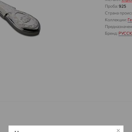
Проба:
925
Страна проис
Коллекции:
Ге
Предназначен
Бренд:
РУСС