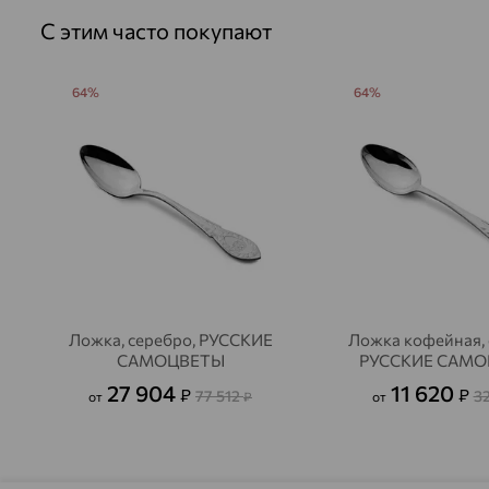
С этим часто покупают
64%
64%
Ложка, серебро, РУССКИЕ
Ложка кофейная, 
САМОЦВЕТЫ
РУССКИЕ САМ
27 904
11 620
₽
₽
77 512
3
от
₽
от