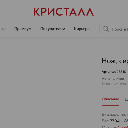
ажа
Премиум
Покупателям
Карьера
Нож, се
Артикул:
26510
Нет в наличии
Изделие недос
Описание
Д
Вид изделия:
Вес:
77.94 — 8
Металл:
Сере