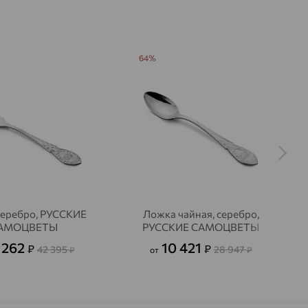
64%
серебро, РУССКИЕ
Ложка чайная, серебро,
АМОЦВЕТЫ
РУССКИЕ САМОЦВЕТЫ
 262
10 421
₽
₽
42 395
28 947
₽
от
₽