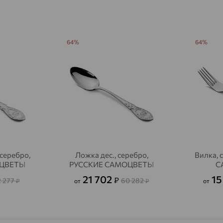
Агрыз
доставка
Адыгейск
доставка
64%
64%
Азов
доставка
Акбулак
доставка
Аксай
доставка
Актаныш
доставка
Актюбинский, Азнакаевский район
доставка
серебро,
Ложка дес., серебро,
Вилка, 
Алагир
доставка
ОЦВЕТЫ
РУССКИЕ САМОЦВЕТЫ
С
Алапаевск
доставка
21 702
15
₽
2 277
60 282
₽
от
₽
от
Алатырь
доставка
Чувашия
Алдан
доставка