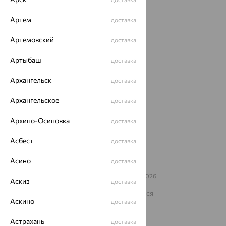
Магазины
Артем
доставка
Покупателям
Артемовский
доставка
О нас
Артыбаш
доставка
Магазины и доставка
г. Липецк
ул. Зегеля, 27/2
Архангельск
доставка
еще 3
Другие города
Архангельское
доставка
8 (800) 250-02-30
Заказать звонок
Архипо-Осиповка
доставка
Асбест
доставка
Асино
доставка
© ООО «Ювелирный дом «Кристалл»,
2009
– 2026
Аскиз
доставка
Архив акций
Архив изделий
Карта сайта
На информационном ресурсе применяются
рекомендательные технологии
Аскино
доставка
ОГРН 1044800168379
Астрахань
доставка
Политика конфеденциальности