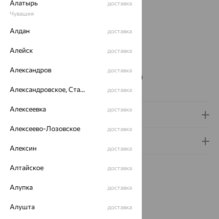
Алатырь
доставка
Вставка:
Фианит
Чувашия
Вид покрытия:
родирование
Алдан
Тип серег:
без подвесного элемента
доставка
Бренд:
INTALIA
Алейск
доставка
Цвет вставки:
Вес металла:
1.79 — 2.24
Александров
доставка
Наименование цвета вставки:
Бесцветный
Серьги Вид:
классические
Александровское, Ставропольский край
доставка
Алексеевка
доставка
Доставка и оплата
Алексеево-Лозовское
доставка
Гарантия и возврат
Алексин
доставка
Алтайское
доставка
Алупка
доставка
Похожие изделия
Алушта
доставка