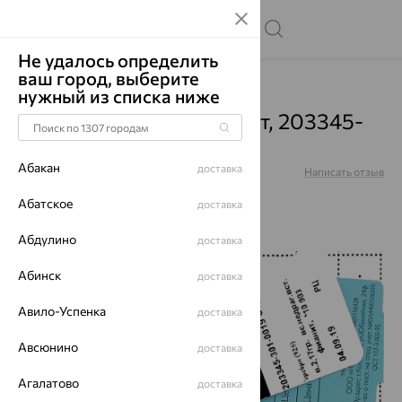
Не удалось определить
ваш город, выберите
Главная
Каталог
Серьги
Фианит
нужный из списка ниже
Серьги, серебро, фианит, 203345-
301-0019
Абакан
доставка
Артикул:
203345-301-0019
Написать отзыв
Абатское
доставка
Абдулино
доставка
до 60%
Абинск
доставка
Авило-Успенка
доставка
Авсюнино
доставка
Агалатово
доставка