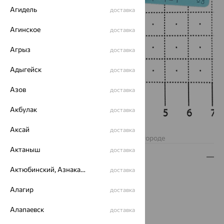
Агидель
доставка
Агинское
доставка
Агрыз
доставка
Адыгейск
доставка
Азов
доставка
Акбулак
доставка
Нет в наличии
Аксай
доставка
Изделие недоступно для заказа в вашем городе
Актаныш
доставка
Описание
Актюбинский, Азнакаевский район
доставка
Вид изделия:
классические
Вес:
1.9 — 2.37
Алагир
доставка
Металл:
Серебро
Алапаевск
Проба:
925
доставка
Страна происхождения:
РОССИЯ