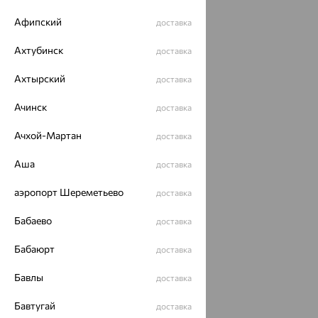
Разработка сайта —
CUBA
Афипский
доставка
Ахтубинск
доставка
Ахтырский
доставка
Ачинск
доставка
Ачхой-Мартан
доставка
Аша
доставка
аэропорт Шереметьево
доставка
Бабаево
доставка
Бабаюрт
доставка
Бавлы
доставка
Бавтугай
доставка